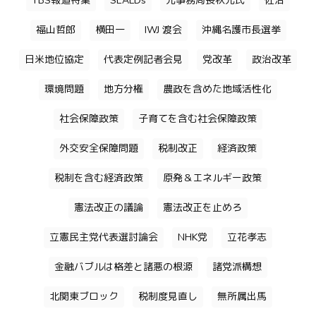
TBS報道特集
SEALDs
元事務局長秋元氏
佐治
福山哲郎
横田一
IWJ 渡会
沖縄名護市長選挙
日米地位協定
代表定例記者会見
党改革
政治改革
環境問題
地方分権
農政を含めた地域活性化
社会保障政策
子育てを含む社会保障政策
外交安全保障問題
税制改正
経済政策
税制を含む経済政策
原発＆エネルギー政策
憲法改正の議論
憲法改正を止めろ
立憲民主党代表選討論会
NHK党
立花孝志
金融バブルは格差と諸悪の根源
諸党派構想
北関東ブロック
税制度見直し
無所属出馬