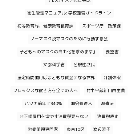
子供のマスク死亡事故
衛生管理マニュアル: 学校運営ガイドライン
初等教育局、健康教育食育課
スポーツ庁 政策課
ノーマスク脱マスクのために行動する会
子どもへのマスクの自由化を求めます」
要望書
文部科学省
ど根性庶民
法定時間働けばまともな賃金になる世界
介護休暇
フレックスな働き方を全ての人へ
竹中平蔵新自由主義
パソナ前年比940%
国会参考人
派遣法
非正規雇用を増やす消費税要らない
消費税廃止
労働問題専門家
東京10区
渡辺照子