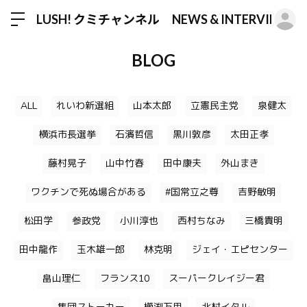
ロ
LUSH! クミチャンネル NEWS & INTERVIEW
BLOG
ALL
れいわ新選組
山本太郎
立憲民主党
泉健太
横浜市長選挙
石濱哲信
黒川敦彦
太田正孝
藤村晃子
山中竹春
田中康夫
外山まき
ワクチンで死ぬ場合がある
#国常立之尊
吉野敏明
松田学
参政党
小川淳也
西村ちなみ
三橋貴明
田中龍作
玉木雄一郎
林克明
ジェイ・エピセンター
畠山理仁
フランス10
スーパークレイジー君