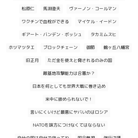
松原仁
馬淵澄夫
ヴァーノン・コールマン
ワクチンで血栓ができる
マイケル・イードン
ギアート・バンデン・ボッシュ
タカミムスヒ
ホツマツタエ
ブロックチェーン
御節
鶴ヶ丘八幡宮
旧正月
ただ金を使えと脅されるのみの国
敵基地攻撃能力は合憲か？
日本を何としても世界大戦に巻き込め
米中に嵌められないで！
言いにくいけど最悪にヤバいのはロシア
NATOを味方につけなくてはならない