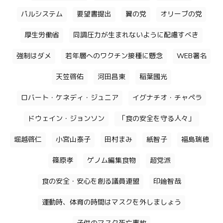
パルシステム
要望書提出
翼の党
オリーブの党
厚生労働省
同調圧力が生まれないように配慮すべき
強制はダメ
若年層へのワクチン接種に懸念
WEB署名
天笠啓佑
河田昌東
稲葉國光
ロバート・ケネディ・ジュニア
イグナチオ・チャペラ
ドウェイン・ジョンソン
「食の安全を守る人々」
堀越啓仁
小宮山泰子
田村まみ
紙智子
福島瑞穂
篠原孝
ゲノム編集食物
超党派
食の安全・安心を創る議員連盟
印鑰智哉
運動時、体育の時間はマスクを外しましょう