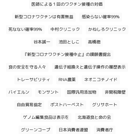
医師による１回のワクチン接種の対価
新型コロナワクチンは有害無益
感染らない確率99%
死なない確率99%
中村クリニック
かねしろクリニック
谷本誠一
池田としこ
高橋徳
『新型コロナワクチン接種中止』の嘆願書提出
食の安全を守る人々
遺伝子組換えと遺伝子操作の履歴表示
トレーサビリティ
RNA農薬
ネオニコチノイド
バイエルン
モンサント
国際汎用添加物
非関税障壁
自由貿易協定
ポストハーベスト
グリサホート
ゲノム編集食品は表示を
北海道食と命の会
グリーンコープ
日本消費者連盟
消費者庁