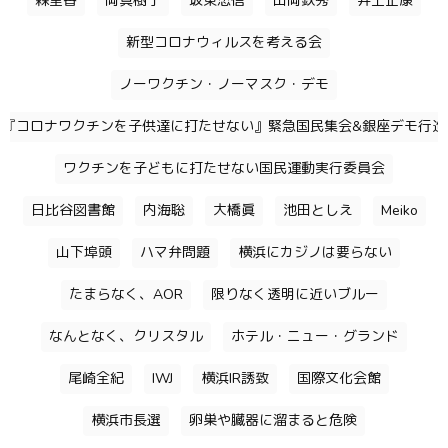
森里香
岡真樹子
坂東忠信
山岡鉄秀
井上正康
新型コロナウィルスを考える会
ノーワクチン・ノーマスク・デモ
『コロナワクチンを子供達に打たせない』緊急国民集会&銀座デモ行進
ワクチンを子どもに打たせない国民運動実行委員会
日比谷図書館
内海聡
大橋眞
池田としえ
Meiko
山下埠頭
ハマ弁問題
横浜にカジノは要らない
たまらなく、AOR
限りなく透明に近いブルー
なんとなく、クリスタル
ホテル・ニュー・グランド
尾崎全紀
IWJ
横浜IR誘致
国際文化会館
横浜市長選
卵巣や臓器に溜まると危険