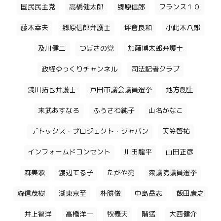
国民民主党
高橋健太郎
郷原信郎
フランス１０
藤木幸夫
郷原信郎弁護士
坪倉良和
小此木八郎
及川健二
つばさの党
加藤博太郎弁護士
政経ゆっくりチャンネル
司法記者クラブ
浅川拓也弁護士
戸田市議会議員選挙
地方創生
末武あすなろ
ふうさわ純子
山名かなこ
デトックス・プロジェクト・ジャバン
天笠啓祐
インフォームドコンセント
川田龍平
山田正彦
森美歌
渡辺てる子
たがや亮
衆議院議員選挙
森信茂樹
湖東京至
朴勝俊
中島岳志
飯田康之
井上智洋
高橋洋一
牧義夫
階猛
大西健介