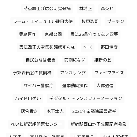
時点繰上げは公明党候補
林芳正
森英介
ラーム・エマニュエル駐日大使
杉原浩司
プーチン
豊島晋作
京都公園
憲法25条守ってない奴等
憲法改正の空気を醸成すんな
NHK
野田佳彦
自民公明は老害
前例にない
維新の会
予算委員会の質疑枠
アンカリング
ファイブアイズ
サイバー警察庁
選挙動向操作
人体通信
ハイドロゲル
デジタル・トランスフォーメーション
落合貴之
木下隼人
2021年衆議院議員選挙
れいわ新選組開票センター
新宿駅西口地下公開記者会見