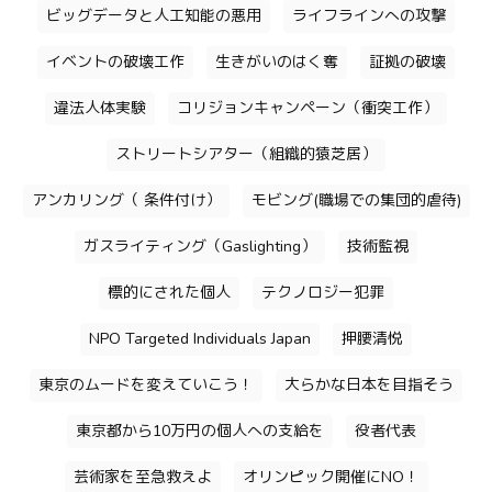
ビッグデータと人工知能の悪用
ライフラインへの攻撃
イベントの破壊工作
生きがいのはく奪
証拠の破壊
違法人体実験
コリジョンキャンペーン（衝突工作）
ストリートシアター（組織的猿芝居）
アンカリング（ 条件付け）
モビング(職場での集団的虐待)
ガスライティング（Gaslighting）
技術監視
標的にされた個人
テクノロジー犯罪
NPO Targeted Individuals Japan
押腰清悦
東京のムードを変えていこう！
大らかな日本を目指そう
東京都から10万円の個人への支給を
役者代表
芸術家を至急救えよ
オリンピック開催にNO！