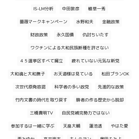
IS-LM分析
中田敦彦
植草一秀
薔薇マークキャンペーン
水野和夫
金融政策
財政政策
永久国債
仇討ちいたす
ワクチンによる大和民族断種を許さない
４５選挙区すべて擁立
疲れていない元気な新党
大和魂と大和撫子
お天道様は見ている
松田プランOK
次世代原発容認
科学者の多い政党
先進的な政策
竹内文書の時代を取り戻す
勝者の作る歴史から脱却
三橋貴明TV
自民党補完勢力ではない
参加するは一緒に学ぶ
天畠大輔
蓮池透
やはた愛