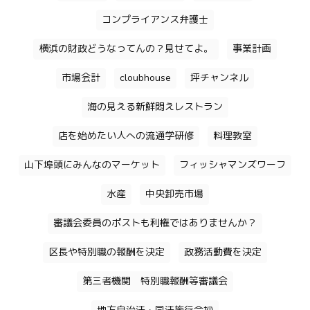
コンプライアンス弁護士
横浜の財政どうなってんの？見せてよ。
事業計画
市場会計
cloubhouse
坪チャンネル
海の見える新鮮悶えレストラン
店を始めたい人への流通学研修
料理教室
山下埠頭にみんなのマーケット
フィッシャマンズワーフ
水産
中央卸売市場
審議会委員のポストも利権ではありませんか？
区長や特別職の報酬を決定
政務活動費を決定
第三者機関 特別職報酬等審議会