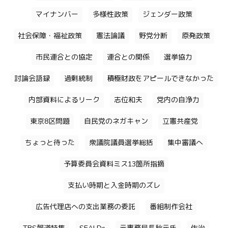
マイナンバー
多様性政策
ジェンダー政策
社会保障・福祉政策
憲法論議
野党分断
原発政策
市民連合との協定
連合との関係
選挙協力
討論会語録
過剰統制
積極財政をアピールできなかった
内部資料によるリーク
志位和夫
党内の自浄力
東京8区問題
自民党のネガキャン
立憲共産党
ちょっと待った
衆議院議員選挙総括
集中審議へ
予算委員会資料ミス13箇所指摘
支払い時期と入金時期のズレ
広告代理店への支出業務の委託
番組制作会社