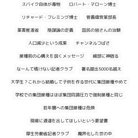
スパイク自体が毒物
ロバート・マローン博士
リチャード・フレミング博士
菅義偉営業部長
薬害推進省
陰謀論の定義
国民の皆さんの治験
人口減少という成果
チャンネルつばさ
接種前の心構えを説くメッセージ
細部に神宿る
なーんて情けない記者クラブ
署名提出5000名越え
大学生？これから結婚して子供を作る世代に集団接種やめて
学校での集団接種はほぼ集団同調圧力で強制接種と同じ
若年層への集団接種は危険
現場に通達を出してほしいという要望書
厚生労働省記者クラブ
魔界化した世の中