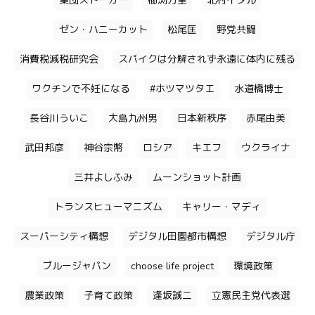
集団ストーカー
櫛渕万里
北村イタル
ゼン・ハニーカット
松尾匡
野党共闘
消費税減税研究会
スパイクは分解されず永遠に体内に残る
ワクチンで不妊になる
#ホツマツタエ
水道橋博士
長谷川ういこ
大島九州男
日本新秩序
赤尾由美
武田邦彦
神谷宗幣
ロシア
キエフ
ウクライナ
三井よしふみ
ムーンショット計画
トランスヒューマニズム
キャリー・マディ
スーパーシティ構想
デジタル田園都市構想
デジタル庁
ブルージャパン
choose life project
環境政策
農業政策
子育て政策
逢坂誠二
立憲民主党代表選