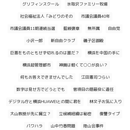
グリフィンスクール
氷取沢ファミリー牧場
社会福祉法人「みどりのその
市議会議員40年
市議会議員11期連続当選
藍綬褒章
無所属
自由党
小沢一郎
新自由クラブ
磯子区御殿
巨悪をものともせず切れるのは誰だ？
横浜を中国の手に
横浜超管理都市
神輿は軽くて○○が良い？
何もお答えできませんでした
江田憲司つらい
数字は見せ方でどうとでも
菅項目の隠蔽役に適任
デジタル庁と横浜HUAWEIとの間に君を
林文子お気に入り
大山教授が先に擁立？
立候補経緯は秘密
復讐タイプ
パワハラ
山中竹春問題
陸山会事件