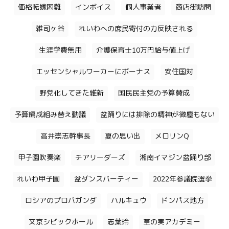
価格転嫁困難
インボイス
個人事業者
商店街訪問
雑司ヶ谷
れいわへの庶民寄付の力反映される
生涯学費無用
介護保育士10万円給与値上げ
エッセンシャルワーカーにボーナス
安住国対
野党化してきた維新
国民民主党の予算賛成
予算編成組み替え動議
盆踊りには排除の精神が微塵もない
高井崇志幹事長
夏の思い出
メロリンQ
甲子園吹奏楽
チアリーダーズ
湘南イマジン盆踊り部
れいわ甲子園
盆ダンスパーティー
2022年参議院選挙
ロシアのプロバガンダ
ハルキュウ
ドンパス地方
文京シビックホール
志葉玲
草の実アカデミー