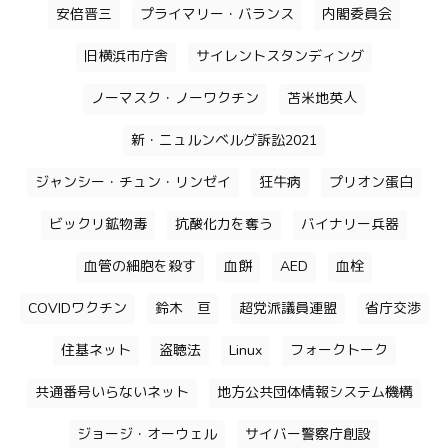
安倍晋三
プライマリー・バランス
内閣委員会
旧横浜市庁舎
サイレントスタンディング
ノーマスク・ノーワクチン
苫米地英人
新・ニュルンベルグ訴訟2021
ジャンシー・チュン・リンゼイ
狂牛病
プリオン蛋白
ビックリ鉱物毒
抗酸化力を奪う
バイナリー兵器
血管の細胞を殺す
血餅
AED
血栓
COVIDワクチン
鈴木 亘
超党派議員連盟
省庁交渉
住基ネット
盗聴法
Linux
フォークトーク
共通番号いらないネット
地方公共団体情報システム機構
ジョージ・オーウェル
サイバー警察庁創設