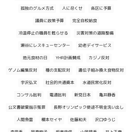
孤独のグルメ方式
人に尽くせ
各区に予算
議員に政策予算
完全自校給食
冷温停止の職員を甦らせる
災害対策の道路整備
瀬谷にレスキューセンター
幼老デイサービス
地元食材の日
YHR計画賛成
カジノ反対
ゲノム編集反対
種の支配反対
遺伝子組み換え食物反対
宇沢弘文
社会的共通資本
水道民営化反対
コンサル批判
電通批判
新党日本
亀井静香
公文書破棄指示冤罪
長野オリンピック使途不明金洗い出し
人間魚雷
榎本セイヤ
佐藤和夫
沢口ゆうじ