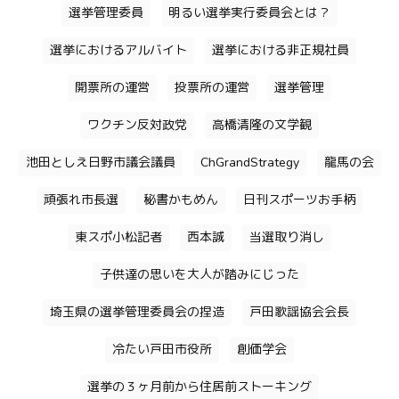
選挙管理委員
明るい選挙実行委員会とは？
選挙におけるアルバイト
選挙における非正規社員
開票所の運営
投票所の運営
選挙管理
ワクチン反対政党
高橋清隆の文学観
池田としえ日野市議会議員
ChGrandStrategy
龍馬の会
頑張れ市長選
秘書かもめん
日刊スポーツお手柄
東スポ小松記者
西本誠
当選取り消し
子供達の思いを大人が踏みにじった
埼玉県の選挙管理委員会の捏造
戸田歌謡協会会長
冷たい戸田市役所
創価学会
選挙の３ヶ月前から住居前ストーキング