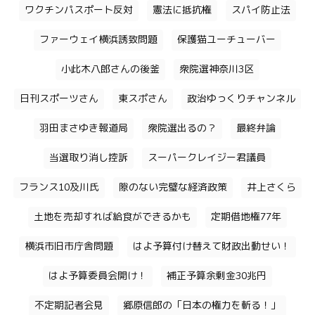
ワクチンパスポート反対
憲法に抵抗権
スパイ防止法
ファーウェイ横浜誘致問題
保護猫ユーチューバー
小此木八郎さんの後釜
衆院選神奈川3区
日刊スポーツさん
東スポさん
政治ゆっくりチャンネル
羽田まさゆき報道局
衆院選出るの？
最終弁論
当選取り消し控訴
スーパークレイジー君議員
フランス10及川氏
隙のない完璧な経済政策
井上さくら
土地を売却すれば給食ができるかも
定期借地権77年
横浜市旧市庁舎問題
はよ予算付け替えて財政出動せい！
はよ予算委員会開け！
補正予算余剰金30兆円
不定期記者会見
郷原信郎の「日本の権力を斬る！」