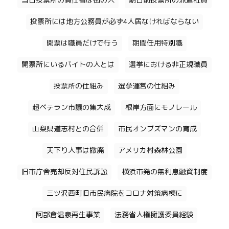
当日投票所の責任者は街の人
期日前投票所の派遣社員
投票所には地方公務員が必ず4人居なければならない
開票は職員だけで行う
期間任用特別職
開票所にいるバイトの人とは
選挙における非正規職員
投票所の仕組み
選挙運営の仕組み
超ベテラン市議の集大成
根岸方面にモノレール
山梨県道志村との合併
市民オンブズマンの育成
天下り人事は撤廃
アメリカ村森林公園
旧市庁舎売却反対住民訴訟
横浜市発の無利息融資制度
三ツ沢西町旧市民病院をコロナ対策病棟に
阿部倉温泉再生事業
法務省人権擁護委員経験