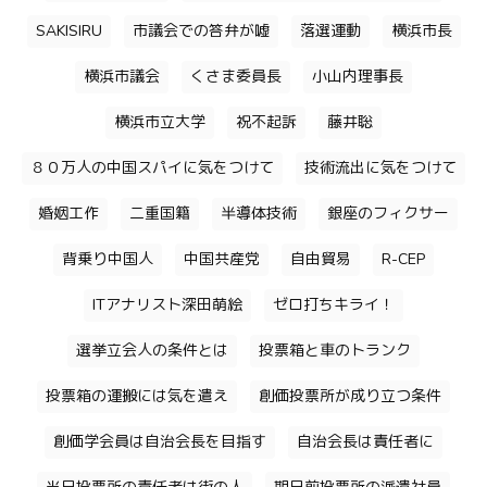
SAKISIRU
市議会での答弁が嘘
落選運動
横浜市長
横浜市議会
くさま委員長
小山内理事長
横浜市立大学
祝不起訴
藤井聡
８０万人の中国スパイに気をつけて
技術流出に気をつけて
婚姻工作
二重国籍
半導体技術
銀座のフィクサー
背乗り中国人
中国共産党
自由貿易
R-CEP
ITアナリスト深田萌絵
ゼロ打ちキライ！
選挙立会人の条件とは
投票箱と車のトランク
投票箱の運搬には気を遣え
創価投票所が成り立つ条件
創価学会員は自治会長を目指す
自治会長は責任者に