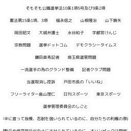
そもそも公職選挙法10条1項5号及び9条2項
憲法第15条1項、3項
福永信之
山根隆治
山下勝矢
岡田昭文
大城弁護士
水谷和子
宇都宮けんじ
宗教問題
選挙ドットコム
デモクラシータイムス
鎌田直秀記者
埼玉県選管問題
一流選手の為のグランド整備
記者クラブ問題
当選取消し控訴
戸田市長の「いいね」
フリーライター畠山理仁
日刊スポーツ
東京スポーツ
選挙管理委員会のしごと
年半に渡って我慢、忍耐を強いられているのに、自分たちの利権の祭典