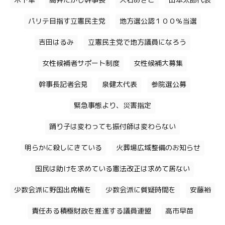
木下隼
高井たかし幹事長
大石あきこ
山本太郎代表
パリテ目指す立憲民主党
地方選公認１００％当選
吉田はるみ
立憲民主党で地方議員になろう
女性候補者サポート制度
女性候補大募集
幹事長記者会見
泉健太代表
参院選公募
緊急事態より、災害指定
踊り子は変わっても振付師は変わらない
明らかに殺しにきている
火葬場広域整備のお知らせ
国民は助けを求めている憲法改正は求めて居ない
少数会派に野国出席権を
少数会派に質疑時間を
安藤裕
責任ある積極財政を推進する議員連盟
高市早苗