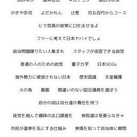
西みゆか
高井崇志
キムテヨン
奥田ふみよ
がきや宗司
よだかれん
辻恵
月五百円からコース
ヒラ党員が政策に口を出せるよ
フツーに考えて日本ヤバイでしょ
政治問題喋りたい人集まれ
スタッフが街宣できる政党
普通の人のための政党
量子力学
日本SDGs
海外勢力に侵食されない日本
歴史認識
天皇擁護
火の鳥
鳳凰
間違いのない国会議員を選ぼう
自分の街は自分達が責任を持つ
徒党を組んで趣味の出口調査を
参院選は見張らなきゃ
市民が選挙を気にする仕組み
実情を知って自治体に質問