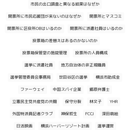
市民の出口調査と異なる結果はなぜか
開票所に市民応援団が来ないのはなぜか
開票所とマスコミ
開票所に区役所OBはいるのか
開票所に派遣社員はいるのか
投票箱の差替えはあるのかないのか
投票箱保管室の施錠管理
投票所の人員構成
選挙に派遣社員
地方自治体の非正規職員
選挙管理委員会事務局
世田谷区の選挙
横浜市助成金
ファーウェイ
中国スパイ企業
郷原弁護士
立憲民主党共産党の共闘
保守分裂
林文子
YHR
外国特派員記者クラブ
神保哲生
FCCJ
深田萌絵
日活映画
横浜ハーバーリゾート計画
選挙運営