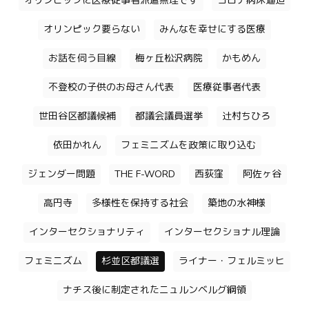
オリンピックに医療従事者派遣無理です
コロナ病床逼迫
オリンピック要らない
みんなを幸せにする医療
お話を伺う目線
梅ヶ丘松沢病院
かもめん
不登校の子供のお母さん代表
医療従事者代表
世田谷区都議候補
都議会議員選挙
辻村ちひろ
依田かれん
フェミニズムを政策に取り込む
ジェンダー問題
THE F-WORD
西荻窪
阿佐ヶ谷
高円寺
多様性を保持する社会
築地の水神様
インターセクショナリティ
インターセクショナル理論
フェミニズム
杉並区都議選
ライナー・フェルミッヒ
ナチス後に制定されたニュルンベルグ綱領