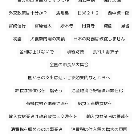
自分の国は自分で守ってね
国会無視
強行決議
外交政策は十分か？
馬毛島
日米２＋２
西中誠一郎
宮崎信行
宮原健太
妙本寺
円覚寺
鎌倉
帰省
初詣
犬養毅内閣の実績
日本の財務は破綻しません
金利は上げないで！
積極財政
長谷川羽衣子
全国の市長が大集合
国からの支出は迂回せず効果的なところへ
給食は無償化を目指そう
地産地消で好循環が顕在化
有機食材で地産地消を
給食に有機食材を
輸入食材業者は政府政党に交渉をを
輸入食材業者は警戒を
消費税を収めるのは事業者
消費税は仕入額の増大の原因