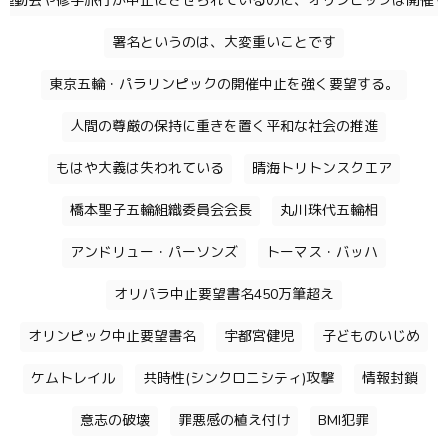
運動会や修学旅行が中止にさせられているのに、オリンピックは開催す
署名というのは、大変重いことです
東京五輪・パラリンピックの開催中止を強く要望する。
人間の尊厳の保持に重きを置く平和な社会の推進
もはや大義は失われている
晴海トリトンスクエア
橋本聖子五輪組織委員会会長
丸川珠代五輪相
アンドリュー・パーソンズ
トーマス・バッハ
オリパラ中止要望書名450万筆超え
オリンピック中止要望書名
宇都宮健児
子どものいじめ
ケムトレイル
共時性(シンクロニシティ)攻撃
情報封鎖
意志の破壊
罪悪感の植え付け
BMI犯罪