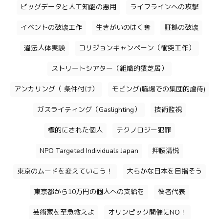
ビッグデータと人工知能の悪用
ライフラインへの攻撃
イベントの破壊工作
生きがいのはく奪
証拠の破壊
違法人体実験
コリジョンキャンペーン（衝突工作）
ストリートシアター（組織的猿芝居）
アンカリング（ 条件付け）
モビング(職場での集団的虐待)
ガスライティング（Gaslighting）
技術監視
標的にされた個人
テクノロジー犯罪
NPO Targeted Individuals Japan
押腰清悦
東京のムードを変えていこう！
大らかな日本を目指そう
東京都から10万円の個人への支給を
役者代表
芸術家を至急救えよ
オリンピック開催にNO！