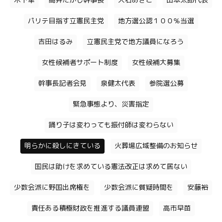
木下隼
高井たかし幹事長
大石あきこ
山本太郎代表
パリテ目指す立憲民主党
地方選公認１００％当選
吉田はるみ
立憲民主党で地方議員になろう
女性候補者サポート制度
女性候補大募集
幹事長記者会見
泉健太代表
参院選公募
緊急事態より、災害指定
踊り子は変わっても振付師は変わらない
明らかに殺しにきている
火葬場広域整備のお知らせ
国民は助けを求めている憲法改正は求めて居ない
少数会派に野国出席権を
少数会派に質疑時間を
安藤裕
責任ある積極財政を推進する議員連盟
高市早苗