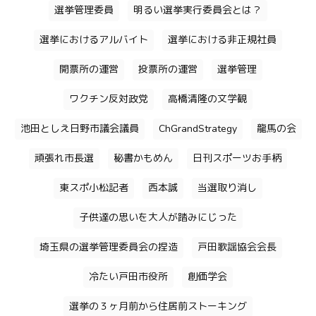
選挙管理委員
明るい選挙実行委員会とは？
選挙におけるアルバイト
選挙における非正規社員
開票所の運営
投票所の運営
選挙管理
ワクチン反対政党
高橋清隆の文学観
池田としえ日野市議会議員
ChGrandStrategy
龍馬の会
頑張れ市長選
秘書かもめん
日刊スポーツお手柄
東スポ小松記者
西本誠
当選取り消し
子供達の思いを大人が踏みにじった
埼玉県の選挙管理委員会の捏造
戸田歌謡協会会長
冷たい戸田市役所
創価学会
選挙の３ヶ月前から住居前ストーキング