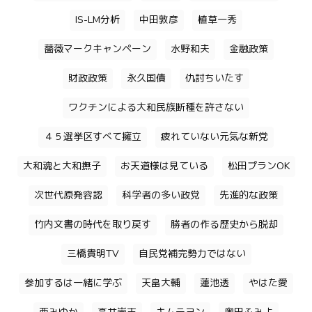
IS-LM分析
中田敦彦
植草一秀
薔薇マークキャンペーン
水野和夫
金融政策
財政政策
永久国債
仇討ちいたす
ワクチンによる大和民族断種を許さない
４５選挙区すべて擁立
疲れていない元気な新党
大和魂と大和撫子
お天道様は見ている
松田プランOK
次世代原発容認
科学者の多い政党
先進的な政策
竹内文書の時代を取り戻す
勝者の作る歴史から脱却
三橋貴明TV
自民党補完勢力ではない
参加するは一緒に学ぶ
天畠大輔
蓮池透
やはた愛