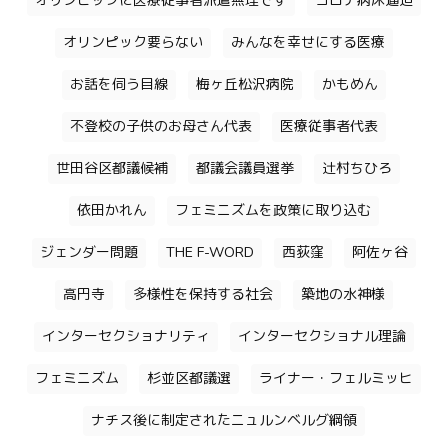
オリンピックに医療従事者派遣無理です
コロナ病床逼迫
オリンピック要らない
みんなを幸せにする医療
お話を伺う目線
梅ヶ丘松沢病院
かもめん
不登校の子供のお母さん代表
医療従事者代表
世田谷区都議候補
都議会議員選挙
辻村ちひろ
依田かれん
フェミニズムを政策に取り込む
ジェンダー問題
THE F-WORD
西荻窪
阿佐ヶ谷
高円寺
多様性を保持する社会
築地の水神様
インターセクショナリティ
インターセクショナル理論
フェミニズム
杉並区都議選
ライナー・フェルミッヒ
ナチス後に制定されたニュルンベルグ綱領