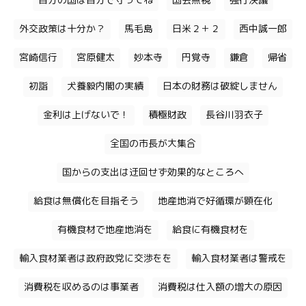
自分の国は自分で守ってね
国会無視
強行決議
外交政策は十分か？
馬毛島
日米２＋２
西中誠一郎
宮崎信行
宮原健太
妙本寺
円覚寺
鎌倉
帰省
初詣
犬養毅内閣の実績
日本の財務は破綻しません
金利は上げないで！
積極財政
長谷川羽衣子
全国の市長が大集合
国からの支出は迂回せず効果的なところへ
給食は無償化を目指そう
地産地消で好循環が顕在化
有機食材で地産地消を
給食に有機食材を
輸入食材業者は政府政党に交渉をを
輸入食材業者は警戒を
消費税を収めるのは事業者
消費税は仕入額の増大の原因