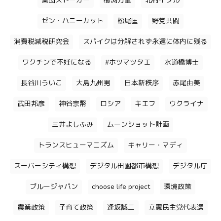
集団ストーカー
櫛渕万里
北村イタル
ゼン・ハニーカット
松尾匡
野党共闘
消費税減税研究会
スパイクは分解されず永遠に体内に残る
ワクチンで不妊になる
#ホツマツタエ
水道橋博士
長谷川ういこ
大島九州男
日本新秩序
赤尾由美
武田邦彦
神谷宗幣
ロシア
キエフ
ウクライナ
三井よしふみ
ムーンショット計画
トランスヒューマニズム
キャリー・マディ
スーパーシティ構想
デジタル田園都市構想
デジタル庁
ブルージャパン
choose life project
環境政策
農業政策
子育て政策
逢坂誠二
立憲民主党代表選