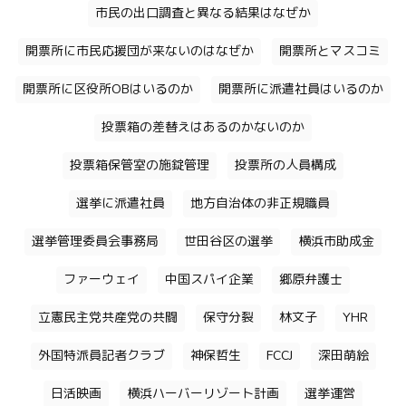
市民の出口調査と異なる結果はなぜか
開票所に市民応援団が来ないのはなぜか
開票所とマスコミ
開票所に区役所OBはいるのか
開票所に派遣社員はいるのか
投票箱の差替えはあるのかないのか
投票箱保管室の施錠管理
投票所の人員構成
選挙に派遣社員
地方自治体の非正規職員
選挙管理委員会事務局
世田谷区の選挙
横浜市助成金
ファーウェイ
中国スパイ企業
郷原弁護士
立憲民主党共産党の共闘
保守分裂
林文子
YHR
外国特派員記者クラブ
神保哲生
FCCJ
深田萌絵
日活映画
横浜ハーバーリゾート計画
選挙運営