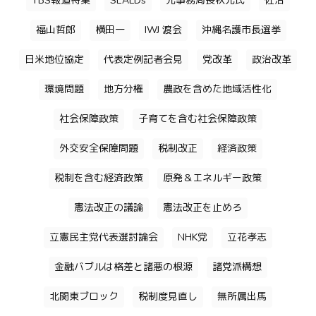
TBS報道特集
SEALDs
元事務局長秋元氏
佐治
福山哲郎
横田一
IWJ 渡会
沖縄名護市長選挙
日米地位協定
代表定例記者会見
党改革
政治改革
環境問題
地方分権
農政を含めた地域活性化
社会保障政策
子育てを含む社会保障政策
外交安全保障問題
税制改正
経済政策
税制を含む経済政策
原発＆エネルギー政策
憲法改正の議論
憲法改正を止めろ
立憲民主党代表選討論会
NHK党
立花孝志
金融バブルは格差と諸悪の根源
諸党派構想
北関東ブロック
税制度見直し
無所属出馬