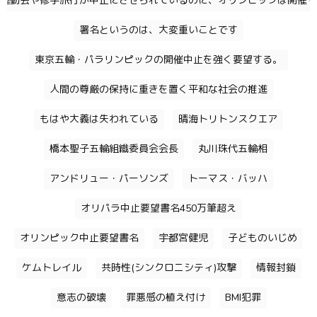
運動会や修学旅行が中止にさせられているのに、オリンピックは開催す
署名というのは、大変重いことです
東京五輪・パラリンピックの開催中止を強く要望する。
人間の尊厳の保持に重きを置く平和な社会の推進
もはや大義は失われている
晴海トリトンスクエア
橋本聖子五輪組織委員会会長
丸川珠代五輪相
アンドリュー・パーソンズ
トーマス・バッハ
オリパラ中止要望書名450万筆超え
オリンピック中止要望書名
宇都宮健児
子どものいじめ
ケムトレイル
共時性(シンクロニシティ)攻撃
情報封鎖
意志の破壊
罪悪感の植え付け
BMI犯罪