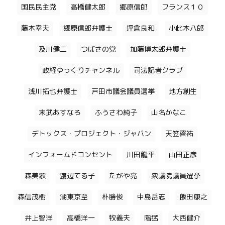
国民民主党
高橋健太郎
郷原信郎
フランス１０
藤木幸夫
郷原信郎弁護士
坪倉良和
小此木八郎
及川健二
つばさの党
加藤博太郎弁護士
政経ゆっくりチャンネル
司法記者クラブ
浅川拓也弁護士
戸田市議会議員選挙
地方創生
末武あすなろ
ふうさわ純子
山名かなこ
デトックス・プロジェクト・ジャバン
天笠啓祐
インフォームドコンセント
川田龍平
山田正彦
森美歌
渡辺てる子
たがや亮
衆議院議員選挙
森信茂樹
湖東京至
朴勝俊
中島岳志
飯田康之
井上智洋
高橋洋一
牧義夫
階猛
大西健介