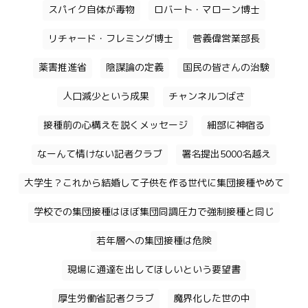
スパイク自体が毒物
ロバート・マローン博士
リチャード・フレミング博士
菅義偉営業部長
薬害推進省
陰謀論の定義
国民の皆さんの治験
人口減少という成果
チャンネルつばさ
接種前の心構えを説くメッセージ
細部に神宿る
なーんて情けない記者クラブ
署名提出5000名越え
大学生？これから結婚して子供を作る世代に集団接種やめて
学校での集団接種はほぼ集団同調圧力で強制接種と同じ
若年層への集団接種は危険
現場に通達を出してほしいという要望書
厚生労働省記者クラブ
魔界化した世の中