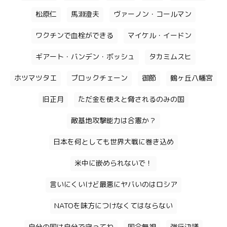
松原仁
馬淵澄夫
ヴァーノン・コールマン
ワクチンで血栓ができる
マイケル・イードン
ギアート・バンデン・ボッシュ
タカミムスヒ
ホツマツタエ
ブロックチェーン
御節
鶴ヶ丘八幡宮
旧正月
ただ金を使えと脅されるのみの国
敵基地攻撃能力は合憲か？
日本を何としても世界大戦に巻き込め
米中に嵌められないで！
言いにくいけど最悪にヤバいのはロシア
NATOを味方につけなくてはならない