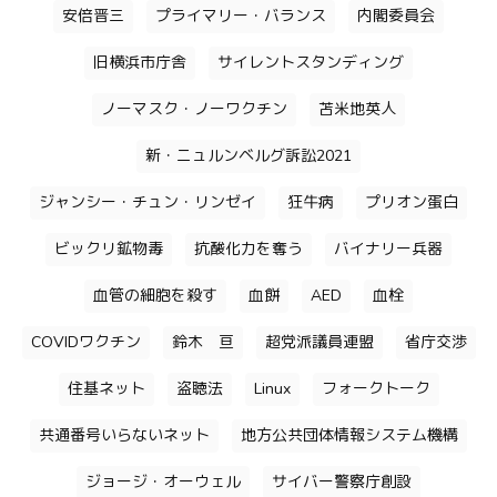
安倍晋三
プライマリー・バランス
内閣委員会
旧横浜市庁舎
サイレントスタンディング
ノーマスク・ノーワクチン
苫米地英人
新・ニュルンベルグ訴訟2021
ジャンシー・チュン・リンゼイ
狂牛病
プリオン蛋白
ビックリ鉱物毒
抗酸化力を奪う
バイナリー兵器
血管の細胞を殺す
血餅
AED
血栓
COVIDワクチン
鈴木 亘
超党派議員連盟
省庁交渉
住基ネット
盗聴法
Linux
フォークトーク
共通番号いらないネット
地方公共団体情報システム機構
ジョージ・オーウェル
サイバー警察庁創設