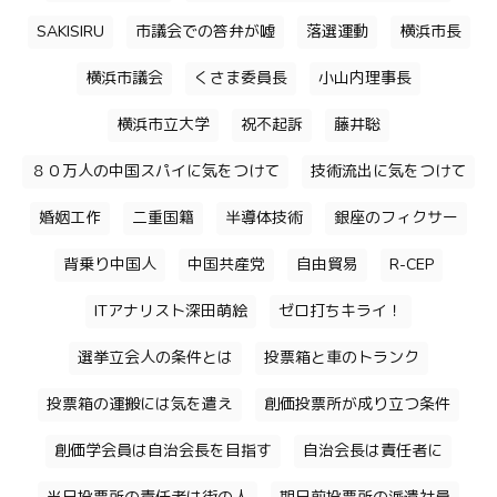
SAKISIRU
市議会での答弁が嘘
落選運動
横浜市長
横浜市議会
くさま委員長
小山内理事長
横浜市立大学
祝不起訴
藤井聡
８０万人の中国スパイに気をつけて
技術流出に気をつけて
婚姻工作
二重国籍
半導体技術
銀座のフィクサー
背乗り中国人
中国共産党
自由貿易
R-CEP
ITアナリスト深田萌絵
ゼロ打ちキライ！
選挙立会人の条件とは
投票箱と車のトランク
投票箱の運搬には気を遣え
創価投票所が成り立つ条件
創価学会員は自治会長を目指す
自治会長は責任者に