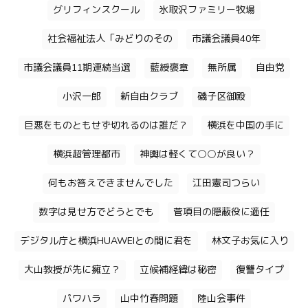
グリフィンスクール
氷取沢ファミリー牧場
社会福祉法人「みどりのその
市議会議員40年
市議会議員11期連続当選
藍綬褒章
無所属
自由党
小沢一郎
新自由クラブ
磯子区御殿
巨悪をものともせず切れるのは誰だ？
横浜を中国の手に
横浜超管理都市
神輿は軽くて○○が良い？
何もお答えできませんでした
江田憲司つらい
数字は見せ方でどうとでも
菅項目の隠蔽役に適任
デジタル庁と横浜HUAWEIとの間に君を
林文子お気に入り
大山教授が先に擁立？
立候補経緯は秘密
復讐タイプ
パワハラ
山中竹春問題
陸山会事件