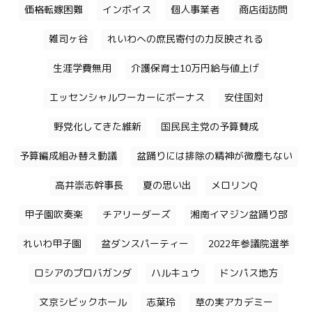
価格転嫁困難
インボイス
個人事業者
商店街訪問
雑司ヶ谷
れいわへの庶民寄付の力反映される
生涯学費無用
介護保育士10万円給与値上げ
エッセンシャルワーカーにボーナス
安住国対
野党化してきた維新
国民民主党の予算賛成
予算編成組み替え動議
盆踊りには排除の精神が微塵もない
高井崇志幹事長
夏の思い出
メロリンQ
甲子園吹奏楽
チアリーダーズ
湘南イマジン盆踊り部
れいわ甲子園
盆ダンスパーティー
2022年参議院選挙
ロシアのプロバガンダ
ハルキュウ
ドンパス地方
文京シビックホール
志葉玲
草の実アカデミー