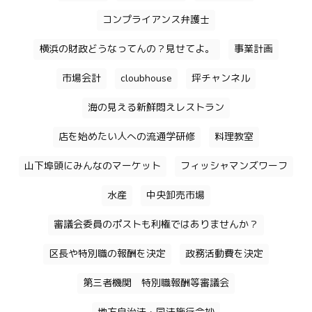
コンプライアンス弁護士
横浜の財政どうなってんの？見せてよ。
事業計画
市場会計
cloubhouse
坪チャンネル
海の見える新鮮悶えレストラン
店を始めたい人への流通学研修
料理教室
山下埠頭にみんなのマーケット
フィッシャマンズワーフ
水産
中央卸売市場
審議会委員のポストも利権ではありませんか？
区長や特別職の報酬を決定
政務活動費を決定
第三者機関 特別職報酬等審議会