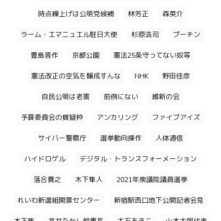
時点繰上げは公明党候補
林芳正
森英介
ラーム・エマニュエル駐日大使
杉原浩司
プーチン
豊島晋作
京都公園
憲法25条守ってない奴等
憲法改正の空気を醸成すんな
NHK
野田佳彦
自民公明は老害
前例にない
維新の会
予算委員会の質疑枠
アンカリング
ファイブアイズ
サイバー警察庁
選挙動向操作
人体通信
ハイドロゲル
デジタル・トランスフォーメーション
落合貴之
木下隼人
2021年衆議院議員選挙
れいわ新選組開票センター
新宿駅西口地下公開記者会見