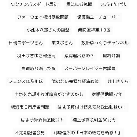
ワクチンパスポート反対
憲法に抵抗権
スパイ防止法
ファーウェイ横浜誘致問題
保護猫ユーチューバー
小此木八郎さんの後釜
衆院選神奈川3区
日刊スポーツさん
東スポさん
政治ゆっくりチャンネル
羽田まさゆき報道局
衆院選出るの？
最終弁論
当選取り消し控訴
スーパークレイジー君議員
フランス10及川氏
隙のない完璧な経済政策
井上さくら
土地を売却すれば給食ができるかも
定期借地権77年
横浜市旧市庁舎問題
はよ予算付け替えて財政出動せい！
はよ予算委員会開け！
補正予算余剰金30兆円
不定期記者会見
郷原信郎の「日本の権力を斬る！」