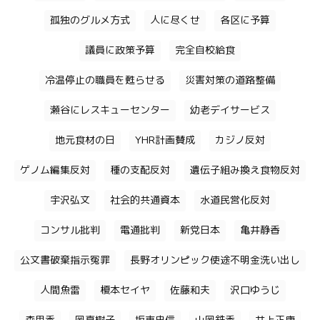
孤独のグルメ方式
人に尽くせ
各区に予算
議員に政策予算
完全自校給食
冷温停止の職員を甦らせる
災害対策の道路整備
瀬谷にレスキューセンター
幼老デイサービス
地元食材の日
YHR計画賛成
カジノ反対
ゲノム編集反対
種の支配反対
遺伝子組み換え食物反対
宇沢弘文
社会的共通資本
水道民営化反対
コンサル批判
電通批判
新党日本
亀井静香
公文書破棄指示冤罪
長野オリンピック使途不明金洗い出し
人間魚雷
榎本セイヤ
佐藤和夫
沢口ゆうじ