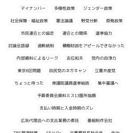
マイナンバー
多様性政策
ジェンダー政策
社会保障・福祉政策
憲法論議
野党分断
原発政策
市民連合との協定
連合との関係
選挙協力
討論会語録
過剰統制
積極財政をアピールできなかった
内部資料によるリーク
志位和夫
党内の自浄力
東京8区問題
自民党のネガキャン
立憲共産党
ちょっと待った
衆議院議員選挙総括
集中審議へ
予算委員会資料ミス13箇所指摘
支払い時期と入金時期のズレ
広告代理店への支出業務の委託
番組制作会社