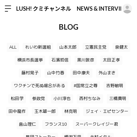
ロ
LUSH! クミチャンネル NEWS & INTERVIEW
BLOG
ALL
れいわ新選組
山本太郎
立憲民主党
泉健太
横浜市長選挙
石濱哲信
黒川敦彦
太田正孝
藤村晃子
山中竹春
田中康夫
外山まき
ワクチンで死ぬ場合がある
#国常立之尊
吉野敏明
松田学
参政党
小川淳也
西村ちなみ
三橋貴明
田中龍作
玉木雄一郎
林克明
ジェイ・エピセンター
畠山理仁
フランス10
スーパークレイジー君