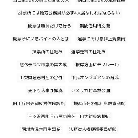
当日投票所の責任者は街の人
期日前投票所の派遣社員
投票所には地方公務員が必ず4人居なければならない
開票は職員だけで行う
期間任用特別職
開票所にいるバイトの人とは
選挙における非正規職員
投票所の仕組み
選挙運営の仕組み
超ベテラン市議の集大成
根岸方面にモノレール
山梨県道志村との合併
市民オンブズマンの育成
天下り人事は撤廃
アメリカ村森林公園
旧市庁舎売却反対住民訴訟
横浜市発の無利息融資制度
三ツ沢西町旧市民病院をコロナ対策病棟に
阿部倉温泉再生事業
法務省人権擁護委員経験