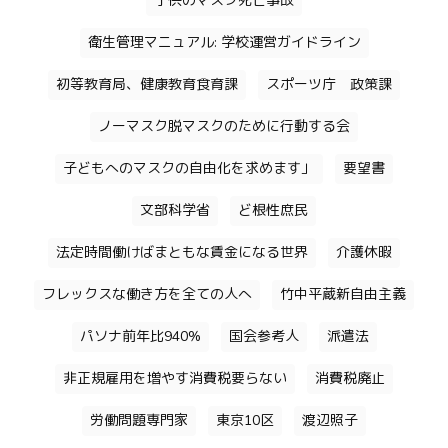
子供のマスク死亡事故
衛生管理マニュアル: 学校運営ガイドライン
初等教育局、健康教育食育課
スポーツ庁 政策課
ノーマスク脱マスクのために行動する会
子どもへのマスクの自由化を求めます」
要望書
文部科学省
ど根性庶民
法定時間働けばまともな賃金になる世界
介護休暇
フレックスな働き方を全ての人へ
竹中平蔵新自由主義
パソナ前年比940%
国会参考人
派遣法
非正規雇用を増やす消費税要らない
消費税廃止
労働問題専門家
東京10区
渡辺照子