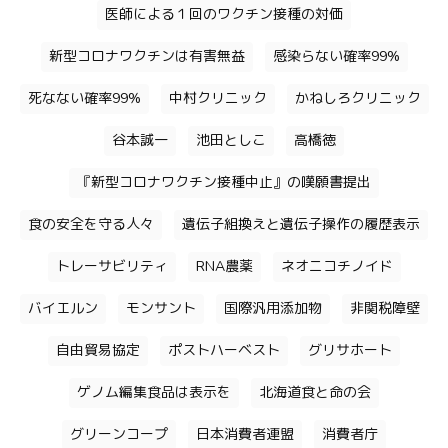
医師による１回のワクチン接種の対価
新型コロナワクチンは有害無益
感染らない確率99%
死なない確率99%
中村クリニック
かねしろクリニック
谷本誠一
池田としこ
高橋徳
『新型コロナワクチン接種中止』の嘆願書提出
食の安全を守る人々
遺伝子組換えと遺伝子操作の履歴表示
トレーサビリティ
RNA農薬
ネオニコチノイド
バイエルン
モンサント
国際汎用添加物
非関税障壁
自由貿易協定
ポストハーベスト
グリサホート
ゲノム編集食品は表示を
北海道食と命の会
グリーンコープ
日本消費者連盟
消費者庁