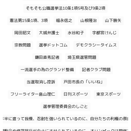
そもそも公職選挙法10条1項5号及び9条2項
憲法第15条1項、3項
福永信之
山根隆治
山下勝矢
岡田昭文
大城弁護士
水谷和子
宇都宮けんじ
宗教問題
選挙ドットコム
デモクラシータイムス
鎌田直秀記者
埼玉県選管問題
一流選手の為のグランド整備
記者クラブ問題
当選取消し控訴
戸田市長の「いいね」
フリーライター畠山理仁
日刊スポーツ
東京スポーツ
選挙管理委員会のしごと
年半に渡って我慢、忍耐を強いられているのに、自分たちの利権の祭典