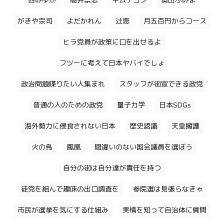
西みゆか
高井崇志
キムテヨン
奥田ふみよ
がきや宗司
よだかれん
辻恵
月五百円からコース
ヒラ党員が政策に口を出せるよ
フツーに考えて日本ヤバイでしょ
政治問題喋りたい人集まれ
スタッフが街宣できる政党
普通の人のための政党
量子力学
日本SDGs
海外勢力に侵食されない日本
歴史認識
天皇擁護
火の鳥
鳳凰
間違いのない国会議員を選ぼう
自分の街は自分達が責任を持つ
徒党を組んで趣味の出口調査を
参院選は見張らなきゃ
市民が選挙を気にする仕組み
実情を知って自治体に質問