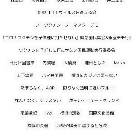
森里香
岡真樹子
坂東忠信
山岡鉄秀
井上正康
新型コロナウィルスを考える会
ノーワクチン・ノーマスク・デモ
『コロナワクチンを子供達に打たせない』緊急国民集会&銀座デモ行進
ワクチンを子どもに打たせない国民運動実行委員会
日比谷図書館
内海聡
大橋眞
池田としえ
Meiko
山下埠頭
ハマ弁問題
横浜にカジノは要らない
たまらなく、AOR
限りなく透明に近いブルー
なんとなく、クリスタル
ホテル・ニュー・グランド
尾崎全紀
IWJ
横浜IR誘致
国際文化会館
横浜市長選
卵巣や臓器に溜まると危険