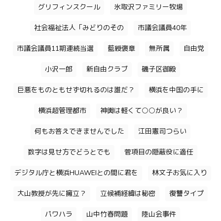
グリフィンスクール
氷取沢ファミリー牧場
社会福祉法人「みどりのその
市議会議員40年
市議会議員11期連続当選
藍綬褒章
無所属
自由党
小沢一郎
新自由クラブ
磯子区御殿
巨悪をものともせず切れるのは誰だ？
横浜を中国の手に
横浜超管理都市
神輿は軽くて○○が良い？
何もお答えできませんでした
江田憲司つらい
数字は見せ方でどうとでも
菅項目の隠蔽役に適任
デジタル庁と横浜HUAWEIとの間に君を
林文子お気に入り
大山教授が先に擁立？
立候補経緯は秘密
復讐タイプ
パワハラ
山中竹春問題
陸山会事件