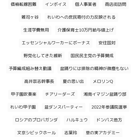
価格転嫁困難
インボイス
個人事業者
商店街訪問
雑司ヶ谷
れいわへの庶民寄付の力反映される
生涯学費無用
介護保育士10万円給与値上げ
エッセンシャルワーカーにボーナス
安住国対
野党化してきた維新
国民民主党の予算賛成
予算編成組み替え動議
盆踊りには排除の精神が微塵もない
高井崇志幹事長
夏の思い出
メロリンQ
甲子園吹奏楽
チアリーダーズ
湘南イマジン盆踊り部
れいわ甲子園
盆ダンスパーティー
2022年参議院選挙
ロシアのプロバガンダ
ハルキュウ
ドンパス地方
文京シビックホール
志葉玲
草の実アカデミー