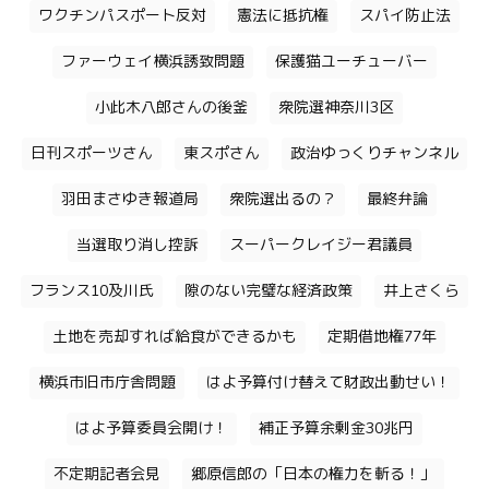
ワクチンパスポート反対
憲法に抵抗権
スパイ防止法
ファーウェイ横浜誘致問題
保護猫ユーチューバー
小此木八郎さんの後釜
衆院選神奈川3区
日刊スポーツさん
東スポさん
政治ゆっくりチャンネル
羽田まさゆき報道局
衆院選出るの？
最終弁論
当選取り消し控訴
スーパークレイジー君議員
フランス10及川氏
隙のない完璧な経済政策
井上さくら
土地を売却すれば給食ができるかも
定期借地権77年
横浜市旧市庁舎問題
はよ予算付け替えて財政出動せい！
はよ予算委員会開け！
補正予算余剰金30兆円
不定期記者会見
郷原信郎の「日本の権力を斬る！」