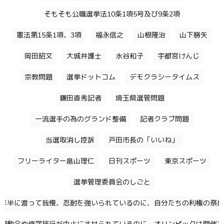
そもそも公職選挙法10条1項5号及び9条2項
憲法第15条1項、3項
福永信之
山根隆治
山下勝矢
岡田昭文
大城弁護士
水谷和子
宇都宮けんじ
宗教問題
選挙ドットコム
デモクラシータイムス
鎌田直秀記者
埼玉県選管問題
一流選手の為のグランド整備
記者クラブ問題
当選取消し控訴
戸田市長の「いいね」
フリーライター畠山理仁
日刊スポーツ
東京スポーツ
選挙管理委員会のしごと
年半に渡って我慢、忍耐を強いられているのに、自分たちの利権の祭典