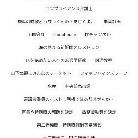
コンプライアンス弁護士
横浜の財政どうなってんの？見せてよ。
事業計画
市場会計
cloubhouse
坪チャンネル
海の見える新鮮悶えレストラン
店を始めたい人への流通学研修
料理教室
山下埠頭にみんなのマーケット
フィッシャマンズワーフ
水産
中央卸売市場
審議会委員のポストも利権ではありませんか？
区長や特別職の報酬を決定
政務活動費を決定
第三者機関 特別職報酬等審議会