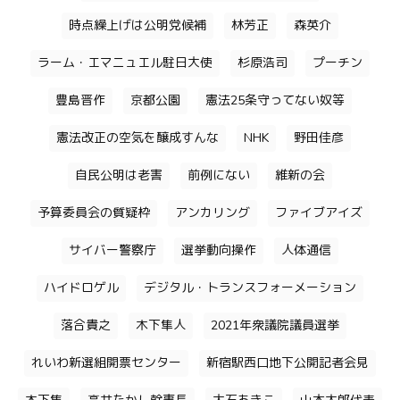
時点繰上げは公明党候補
林芳正
森英介
ラーム・エマニュエル駐日大使
杉原浩司
プーチン
豊島晋作
京都公園
憲法25条守ってない奴等
憲法改正の空気を醸成すんな
NHK
野田佳彦
自民公明は老害
前例にない
維新の会
予算委員会の質疑枠
アンカリング
ファイブアイズ
サイバー警察庁
選挙動向操作
人体通信
ハイドロゲル
デジタル・トランスフォーメーション
落合貴之
木下隼人
2021年衆議院議員選挙
れいわ新選組開票センター
新宿駅西口地下公開記者会見