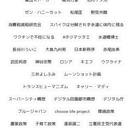
集団ストーカー
櫛渕万里
北村イタル
ゼン・ハニーカット
松尾匡
野党共闘
消費税減税研究会
スパイクは分解されず永遠に体内に残る
ワクチンで不妊になる
#ホツマツタエ
水道橋博士
長谷川ういこ
大島九州男
日本新秩序
赤尾由美
武田邦彦
神谷宗幣
ロシア
キエフ
ウクライナ
三井よしふみ
ムーンショット計画
トランスヒューマニズム
キャリー・マディ
スーパーシティ構想
デジタル田園都市構想
デジタル庁
ブルージャパン
choose life project
環境政策
農業政策
子育て政策
逢坂誠二
立憲民主党代表選