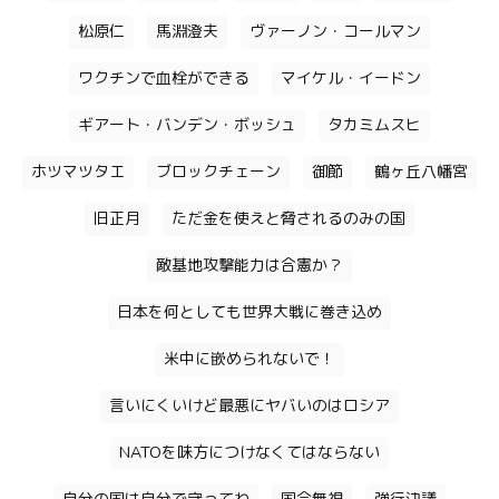
松原仁
馬淵澄夫
ヴァーノン・コールマン
ワクチンで血栓ができる
マイケル・イードン
ギアート・バンデン・ボッシュ
タカミムスヒ
ホツマツタエ
ブロックチェーン
御節
鶴ヶ丘八幡宮
旧正月
ただ金を使えと脅されるのみの国
敵基地攻撃能力は合憲か？
日本を何としても世界大戦に巻き込め
米中に嵌められないで！
言いにくいけど最悪にヤバいのはロシア
NATOを味方につけなくてはならない