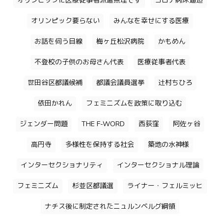
オリンピックに医療従事者派遣無理です
コロナ病床逼迫
オリンピック要らない
みんなを幸せにする医療
お話を伺う目線
梅ヶ丘松沢病院
かもめん
不登校の子供のお母さん代表
医療従事者代表
世田谷区都議候補
都議会議員選挙
辻村ちひろ
依田かれん
フェミニズムを政策に取り込む
ジェンダー問題
THE F-WORD
西荻窪
阿佐ヶ谷
高円寺
多様性を保持する社会
築地の水神様
インターセクショナリティ
インターセクショナル理論
フェミニズム
杉並区都議選
ライナー・フェルミッヒ
ナチス後に制定されたニュルンベルグ綱領