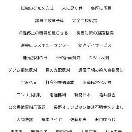
孤独のグルメ方式
人に尽くせ
各区に予算
議員に政策予算
完全自校給食
冷温停止の職員を甦らせる
災害対策の道路整備
瀬谷にレスキューセンター
幼老デイサービス
地元食材の日
YHR計画賛成
カジノ反対
ゲノム編集反対
種の支配反対
遺伝子組み換え食物反対
宇沢弘文
社会的共通資本
水道民営化反対
コンサル批判
電通批判
新党日本
亀井静香
公文書破棄指示冤罪
長野オリンピック使途不明金洗い出し
人間魚雷
榎本セイヤ
佐藤和夫
沢口ゆうじ