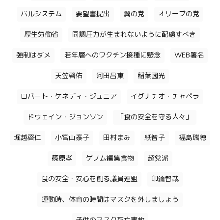
パルシステム
要望書提出
翼の党
オリーブの党
厚生労働省
同調圧力が生まれないように配慮すべき
強制はダメ
若年層へのワクチン接種に懸念
WEB署名
天笠啓佑
河田昌東
稲葉國光
ロバート・ケネディ・ジュニア
イグナチオ・チャペラ
ドウェイン・ジョンソン
「食の安全を守る人々」
堀越啓仁
小宮山泰子
田村まみ
紙智子
福島瑞穂
篠原孝
ゲノム編集食物
超党派
食の安全・安心を創る議員連盟
印鑰智哉
運動時、体育の時間はマスクを外しましょう