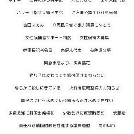
木下隼
高井たかし幹事長
大石あきこ
山本太郎代表
パリテ目指す立憲民主党
地方選公認１００％当選
吉田はるみ
立憲民主党で地方議員になろう
女性候補者サポート制度
女性候補大募集
幹事長記者会見
泉健太代表
参院選公募
緊急事態より、災害指定
踊り子は変わっても振付師は変わらない
明らかに殺しにきている
火葬場広域整備のお知らせ
国民は助けを求めている憲法改正は求めて居ない
少数会派に野国出席権を
少数会派に質疑時間を
安藤裕
責任ある積極財政を推進する議員連盟
高市早苗