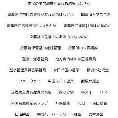
市民の出口調査と異なる結果はなぜか
開票所に市民応援団が来ないのはなぜか
開票所とマスコミ
開票所に区役所OBはいるのか
開票所に派遣社員はいるのか
投票箱の差替えはあるのかないのか
投票箱保管室の施錠管理
投票所の人員構成
選挙に派遣社員
地方自治体の非正規職員
選挙管理委員会事務局
世田谷区の選挙
横浜市助成金
ファーウェイ
中国スパイ企業
郷原弁護士
立憲民主党共産党の共闘
保守分裂
林文子
YHR
外国特派員記者クラブ
神保哲生
FCCJ
深田萌絵
日活映画
横浜ハーバーリゾート計画
選挙運営