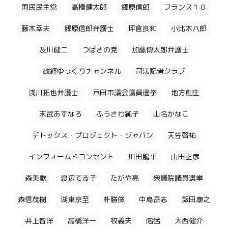
国民民主党
高橋健太郎
郷原信郎
フランス１０
藤木幸夫
郷原信郎弁護士
坪倉良和
小此木八郎
及川健二
つばさの党
加藤博太郎弁護士
政経ゆっくりチャンネル
司法記者クラブ
浅川拓也弁護士
戸田市議会議員選挙
地方創生
末武あすなろ
ふうさわ純子
山名かなこ
デトックス・プロジェクト・ジャバン
天笠啓祐
インフォームドコンセント
川田龍平
山田正彦
森美歌
渡辺てる子
たがや亮
衆議院議員選挙
森信茂樹
湖東京至
朴勝俊
中島岳志
飯田康之
井上智洋
高橋洋一
牧義夫
階猛
大西健介