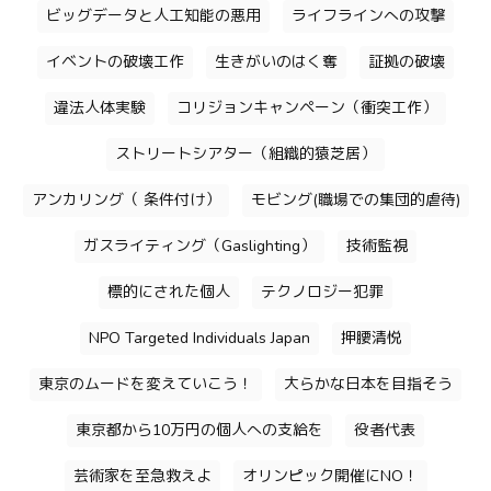
ビッグデータと人工知能の悪用
ライフラインへの攻撃
イベントの破壊工作
生きがいのはく奪
証拠の破壊
違法人体実験
コリジョンキャンペーン（衝突工作）
ストリートシアター（組織的猿芝居）
アンカリング（ 条件付け）
モビング(職場での集団的虐待)
ガスライティング（Gaslighting）
技術監視
標的にされた個人
テクノロジー犯罪
NPO Targeted Individuals Japan
押腰清悦
東京のムードを変えていこう！
大らかな日本を目指そう
東京都から10万円の個人への支給を
役者代表
芸術家を至急救えよ
オリンピック開催にNO！