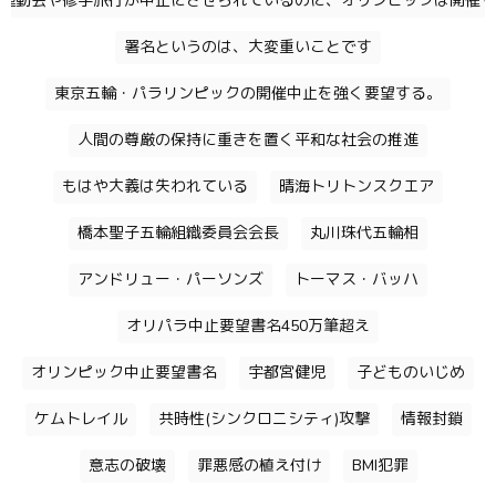
運動会や修学旅行が中止にさせられているのに、オリンピックは開催す
署名というのは、大変重いことです
東京五輪・パラリンピックの開催中止を強く要望する。
人間の尊厳の保持に重きを置く平和な社会の推進
もはや大義は失われている
晴海トリトンスクエア
橋本聖子五輪組織委員会会長
丸川珠代五輪相
アンドリュー・パーソンズ
トーマス・バッハ
オリパラ中止要望書名450万筆超え
オリンピック中止要望書名
宇都宮健児
子どものいじめ
ケムトレイル
共時性(シンクロニシティ)攻撃
情報封鎖
意志の破壊
罪悪感の植え付け
BMI犯罪