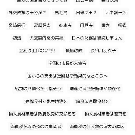
自分の国は自分で守ってね
国会無視
強行決議
外交政策は十分か？
馬毛島
日米２＋２
西中誠一郎
宮崎信行
宮原健太
妙本寺
円覚寺
鎌倉
帰省
初詣
犬養毅内閣の実績
日本の財務は破綻しません
金利は上げないで！
積極財政
長谷川羽衣子
全国の市長が大集合
国からの支出は迂回せず効果的なところへ
給食は無償化を目指そう
地産地消で好循環が顕在化
有機食材で地産地消を
給食に有機食材を
輸入食材業者は政府政党に交渉をを
輸入食材業者は警戒を
消費税を収めるのは事業者
消費税は仕入額の増大の原因