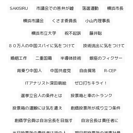
SAKISIRU
市議会での答弁が嘘
落選運動
横浜市長
横浜市議会
くさま委員長
小山内理事長
横浜市立大学
祝不起訴
藤井聡
８０万人の中国スパイに気をつけて
技術流出に気をつけて
婚姻工作
二重国籍
半導体技術
銀座のフィクサー
背乗り中国人
中国共産党
自由貿易
R-CEP
ITアナリスト深田萌絵
ゼロ打ちキライ！
選挙立会人の条件とは
投票箱と車のトランク
投票箱の運搬には気を遣え
創価投票所が成り立つ条件
創価学会員は自治会長を目指す
自治会長は責任者に