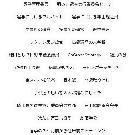
選挙管理委員
明るい選挙実行委員会とは？
選挙におけるアルバイト
選挙における非正規社員
開票所の運営
投票所の運営
選挙管理
ワクチン反対政党
高橋清隆の文学観
池田としえ日野市議会議員
ChGrandStrategy
龍馬の会
頑張れ市長選
秘書かもめん
日刊スポーツお手柄
東スポ小松記者
西本誠
当選取り消し
子供達の思いを大人が踏みにじった
埼玉県の選挙管理委員会の捏造
戸田歌謡協会会長
冷たい戸田市役所
創価学会
選挙の３ヶ月前から住居前ストーキング