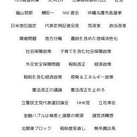
TBS報道特集
SEALDs
元事務局長秋元氏
佐治
福山哲郎
横田一
IWJ 渡会
沖縄名護市長選挙
日米地位協定
代表定例記者会見
党改革
政治改革
環境問題
地方分権
農政を含めた地域活性化
社会保障政策
子育てを含む社会保障政策
外交安全保障問題
税制改正
経済政策
税制を含む経済政策
原発＆エネルギー政策
憲法改正の議論
憲法改正を止めろ
立憲民主党代表選討論会
NHK党
立花孝志
金融バブルは格差と諸悪の根源
諸党派構想
北関東ブロック
税制度見直し
無所属出馬