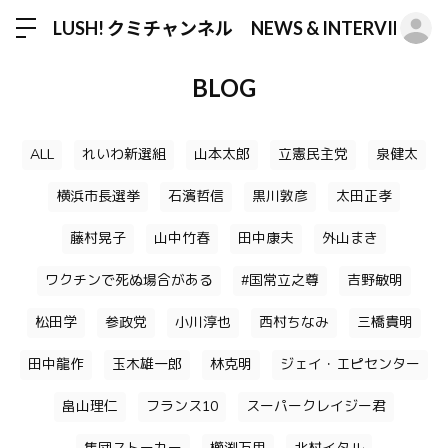
ロ
LUSH! クミチャンネル NEWS & INTERVIEW
BLOG
ALL
れいわ新選組
山本太郎
立憲民主党
泉健太
横浜市長選挙
石濱哲信
黒川敦彦
太田正孝
藤村晃子
山中竹春
田中康夫
外山まき
ワクチンで死ぬ場合がある
#国常立之尊
吉野敏明
松田学
参政党
小川淳也
西村ちなみ
三橋貴明
田中龍作
玉木雄一郎
林克明
ジェイ・エピセンター
畠山理仁
フランス10
スーパークレイジー君