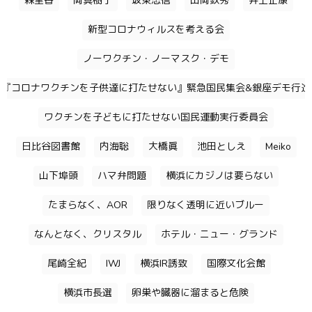
森里香
岡真樹子
坂東忠信
山岡鉄秀
井上正康
新型コロナウィルスを考える会
ノーワクチン・ノーマスク・デモ
『コロナワクチンを子供達に打たせない』緊急国民集会&銀座デモ行進
ワクチンを子どもに打たせない国民運動実行委員会
日比谷図書館
内海聡
大橋眞
池田としえ
Meiko
山下埠頭
ハマ弁問題
横浜にカジノは要らない
たまらなく、AOR
限りなく透明に近いブルー
なんとなく、クリスタル
ホテル・ニュー・グランド
尾崎全紀
IWJ
横浜IR誘致
国際文化会館
横浜市長選
卵巣や臓器に溜まると危険