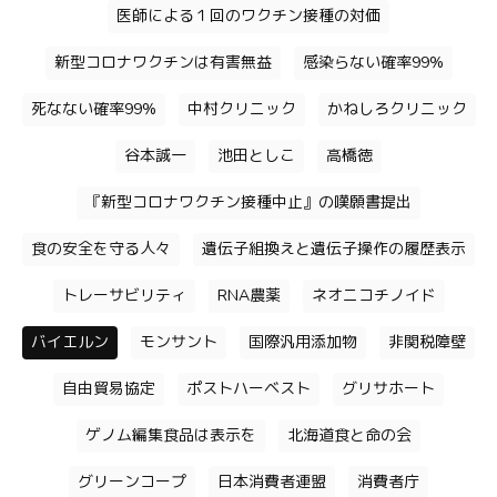
医師による１回のワクチン接種の対価
新型コロナワクチンは有害無益
感染らない確率99%
死なない確率99%
中村クリニック
かねしろクリニック
谷本誠一
池田としこ
高橋徳
『新型コロナワクチン接種中止』の嘆願書提出
食の安全を守る人々
遺伝子組換えと遺伝子操作の履歴表示
トレーサビリティ
RNA農薬
ネオニコチノイド
バイエルン
モンサント
国際汎用添加物
非関税障壁
自由貿易協定
ポストハーベスト
グリサホート
ゲノム編集食品は表示を
北海道食と命の会
グリーンコープ
日本消費者連盟
消費者庁