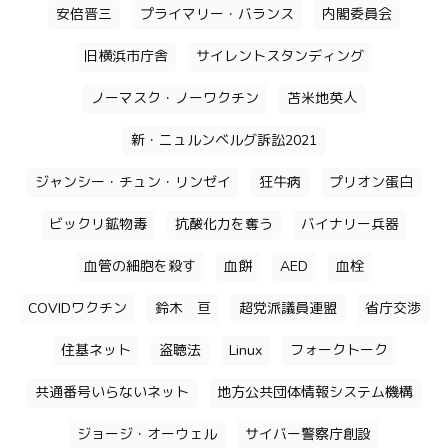
安倍晋三
プライマリー・バランス
内閣委員会
旧横浜市庁舎
サイレントスタンディング
ノーマスク・ノーワクチン
苫米地英人
新・ニュルンベルグ訴訟2021
ジャンシー・チュン・リンゼイ
狂牛病
プリオン蛋白
ビックリ鉱物毒
抗酸化力を奪う
バイナリー兵器
血管の細胞を殺す
血餅
AED
血栓
COVIDワクチン
鈴木 亘
超党派議員連盟
省庁交渉
住基ネット
盗聴法
Linux
フォークトーク
共通番号いらないネット
地方公共団体情報システム機構
ジョージ・オーウェル
サイバー警察庁創設