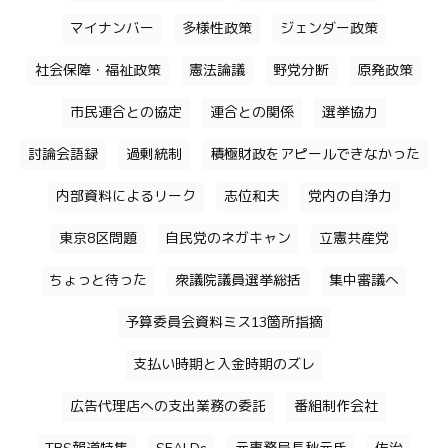
マイナンバー
多様性政策
ジェンダー政策
社会保障・福祉政策
憲法論議
野党分断
原発政策
市民連合との協定
連合との関係
選挙協力
討論会語録
過剰統制
積極財政をアピールできなかった
内部資料によるリーク
志位和夫
党内の自浄力
東京8区問題
自民党のネガキャン
立憲共産党
ちょっと待った
衆議院議員選挙総括
集中審議へ
予算委員会資料ミス13箇所指摘
支払い時期と入金時期のズレ
広告代理店への支出業務の委託
番組制作会社