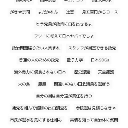
西みゆか
高井崇志
キムテヨン
奥田ふみよ
がきや宗司
よだかれん
辻恵
月五百円からコース
ヒラ党員が政策に口を出せるよ
フツーに考えて日本ヤバイでしょ
政治問題喋りたい人集まれ
スタッフが街宣できる政党
普通の人のための政党
量子力学
日本SDGs
海外勢力に侵食されない日本
歴史認識
天皇擁護
火の鳥
鳳凰
間違いのない国会議員を選ぼう
自分の街は自分達が責任を持つ
徒党を組んで趣味の出口調査を
参院選は見張らなきゃ
市民が選挙を気にする仕組み
実情を知って自治体に質問