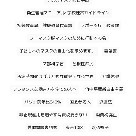
子供のマスク死亡事故
衛生管理マニュアル: 学校運営ガイドライン
初等教育局、健康教育食育課
スポーツ庁 政策課
ノーマスク脱マスクのために行動する会
子どもへのマスクの自由化を求めます」
要望書
文部科学省
ど根性庶民
法定時間働けばまともな賃金になる世界
介護休暇
フレックスな働き方を全ての人へ
竹中平蔵新自由主義
パソナ前年比940%
国会参考人
派遣法
非正規雇用を増やす消費税要らない
消費税廃止
労働問題専門家
東京10区
渡辺照子