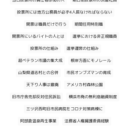
当日投票所の責任者は街の人
期日前投票所の派遣社員
投票所には地方公務員が必ず4人居なければならない
開票は職員だけで行う
期間任用特別職
開票所にいるバイトの人とは
選挙における非正規職員
投票所の仕組み
選挙運営の仕組み
超ベテラン市議の集大成
根岸方面にモノレール
山梨県道志村との合併
市民オンブズマンの育成
天下り人事は撤廃
アメリカ村森林公園
旧市庁舎売却反対住民訴訟
横浜市発の無利息融資制度
三ツ沢西町旧市民病院をコロナ対策病棟に
阿部倉温泉再生事業
法務省人権擁護委員経験