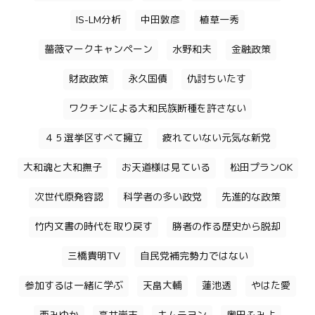
IS-LM分析
中田敦彦
植草一秀
薔薇マークキャンペーン
水野和夫
金融政策
財政政策
永久国債
仇討ちいたす
ワクチンによる大和民族断種を許さない
４５選挙区すべて擁立
疲れていない元気な新党
大和魂と大和撫子
お天道様は見ている
松田プランOK
次世代原発容認
科学者の多い政党
先進的な政策
竹内文書の時代を取り戻す
勝者の作る歴史から脱却
三橋貴明TV
自民党補完勢力ではない
参加するは一緒に学ぶ
天畠大輔
蓮池透
やはた愛