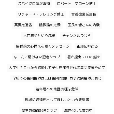
スパイク自体が毒物
ロバート・マローン博士
リチャード・フレミング博士
菅義偉営業部長
薬害推進省
陰謀論の定義
国民の皆さんの治験
人口減少という成果
チャンネルつばさ
接種前の心構えを説くメッセージ
細部に神宿る
なーんて情けない記者クラブ
署名提出5000名越え
大学生？これから結婚して子供を作る世代に集団接種やめて
学校での集団接種はほぼ集団同調圧力で強制接種と同じ
若年層への集団接種は危険
現場に通達を出してほしいという要望書
厚生労働省記者クラブ
魔界化した世の中