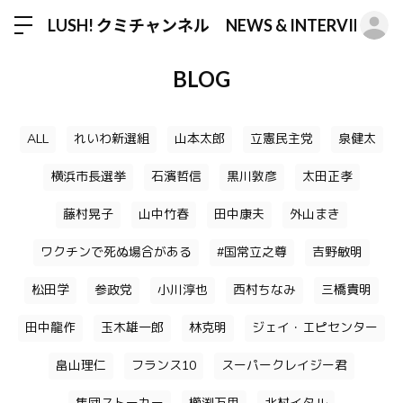
ロ
LUSH! クミチャンネル NEWS & INTERVIEW
BLOG
ALL
れいわ新選組
山本太郎
立憲民主党
泉健太
横浜市長選挙
石濱哲信
黒川敦彦
太田正孝
藤村晃子
山中竹春
田中康夫
外山まき
ワクチンで死ぬ場合がある
#国常立之尊
吉野敏明
松田学
参政党
小川淳也
西村ちなみ
三橋貴明
田中龍作
玉木雄一郎
林克明
ジェイ・エピセンター
畠山理仁
フランス10
スーパークレイジー君