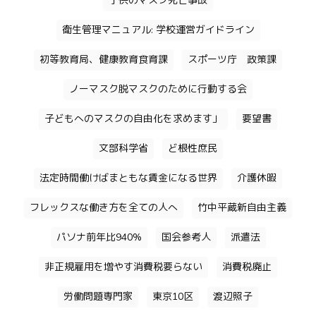
子供のマスク死亡事故
衛生管理マニュアル: 学校運営ガイドライン
初等教育局、健康教育食育課
スポーツ庁 政策課
ノーマスク脱マスクのために行動する会
子どもへのマスクの自由化を求めます」
要望書
文部科学省
ど根性庶民
法定時間働けばまともな賃金になる世界
介護休暇
フレックスな働き方を全ての人へ
竹中平蔵新自由主義
パソナ前年比940%
国会参考人
派遣法
非正規雇用を増やす消費税要らない
消費税廃止
労働問題専門家
東京10区
渡辺照子