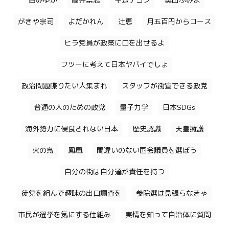
西みゆか
高井崇志
キムテヨン
奥田ふみよ
がきや宗司
よだかれん
辻恵
月五百円からコース
ヒラ党員が政策に口を出せるよ
フツーに考えて日本ヤバイでしょ
政治問題喋りたい人集まれ
スタッフが街宣できる政党
普通の人のための政党
量子力学
日本SDGs
海外勢力に侵食されない日本
歴史認識
天皇擁護
火の鳥
鳳凰
間違いのない国会議員を選ぼう
自分の街は自分達が責任を持つ
徒党を組んで趣味の出口調査を
参院選は見張らなきゃ
市民が選挙を気にする仕組み
実情を知って自治体に質問