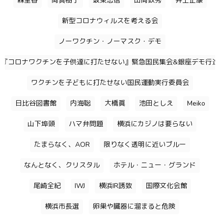
森里香
岡真樹子
坂東忠信
山岡鉄秀
井上正康
新型コロナウィルスを考える会
ノーワクチン・ノーマスク・デモ
『コロナワクチンを子供達に打たせない』緊急国民集会&銀座デモ行進
ワクチンを子どもに打たせない国民運動実行委員会
日比谷図書館
内海聡
大橋眞
池田としえ
Meiko
山下埠頭
ハマ弁問題
横浜にカジノは要らない
たまらなく、AOR
限りなく透明に近いブルー
なんとなく、クリスタル
ホテル・ニュー・グランド
尾崎全紀
IWJ
横浜IR誘致
国際文化会館
横浜市長選
卵巣や臓器に溜まると危険