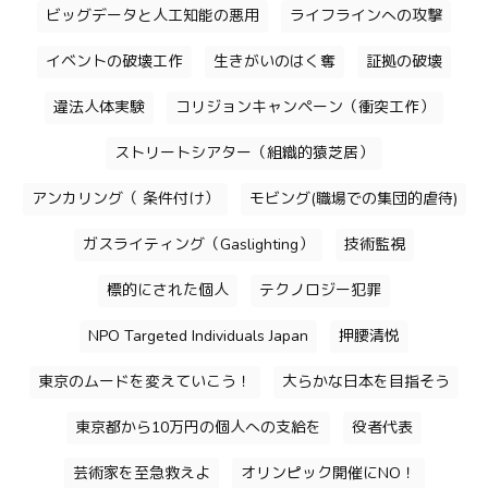
ビッグデータと人工知能の悪用
ライフラインへの攻撃
イベントの破壊工作
生きがいのはく奪
証拠の破壊
違法人体実験
コリジョンキャンペーン（衝突工作）
ストリートシアター（組織的猿芝居）
アンカリング（ 条件付け）
モビング(職場での集団的虐待)
ガスライティング（Gaslighting）
技術監視
標的にされた個人
テクノロジー犯罪
NPO Targeted Individuals Japan
押腰清悦
東京のムードを変えていこう！
大らかな日本を目指そう
東京都から10万円の個人への支給を
役者代表
芸術家を至急救えよ
オリンピック開催にNO！