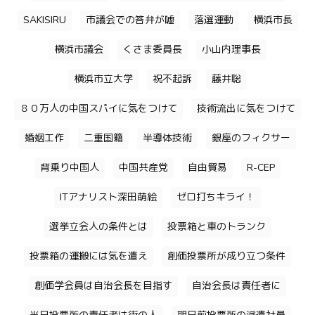
SAKISIRU
市議会での答弁が嘘
落選運動
横浜市長
横浜市議会
くさま委員長
小山内理事長
横浜市立大学
祝不起訴
藤井聡
８０万人の中国スパイに気をつけて
技術流出に気をつけて
婚姻工作
二重国籍
半導体技術
銀座のフィクサー
背乗り中国人
中国共産党
自由貿易
R-CEP
ITアナリスト深田萌絵
ゼロ打ちキライ！
選挙立会人の条件とは
投票箱と車のトランク
投票箱の運搬には気を遣え
創価投票所が成り立つ条件
創価学会員は自治会長を目指す
自治会長は責任者に