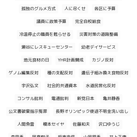
孤独のグルメ方式
人に尽くせ
各区に予算
議員に政策予算
完全自校給食
冷温停止の職員を甦らせる
災害対策の道路整備
瀬谷にレスキューセンター
幼老デイサービス
地元食材の日
YHR計画賛成
カジノ反対
ゲノム編集反対
種の支配反対
遺伝子組み換え食物反対
宇沢弘文
社会的共通資本
水道民営化反対
コンサル批判
電通批判
新党日本
亀井静香
公文書破棄指示冤罪
長野オリンピック使途不明金洗い出し
人間魚雷
榎本セイヤ
佐藤和夫
沢口ゆうじ