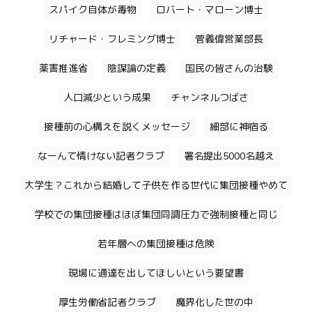
スパイク自体が毒物
ロバート・マローン博士
リチャード・フレミング博士
菅義偉営業部長
薬害推進省
陰謀論の定義
国民の皆さんの治験
人口減少という成果
チャンネルつばさ
接種前の心構えを説くメッセージ
細部に神宿る
なーんて情けない記者クラブ
署名提出5000名越え
大学生？これから結婚して子供を作る世代に集団接種やめて
学校での集団接種はほぼ集団同調圧力で強制接種と同じ
若年層への集団接種は危険
現場に通達を出してほしいという要望書
厚生労働省記者クラブ
魔界化した世の中