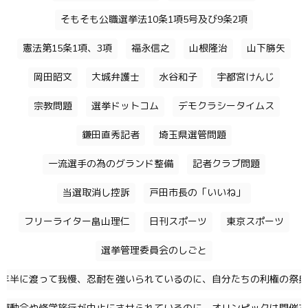
そもそも公職選挙法10条1項5号及び9条2項
憲法第15条1項、3項
福永信之
山根隆治
山下勝矢
岡田昭文
大城弁護士
水谷和子
宇都宮けんじ
宗教問題
選挙ドットコム
デモクラシータイムス
鎌田直秀記者
埼玉県選管問題
一流選手の為のグランド整備
記者クラブ問題
当選取消し控訴
戸田市長の「いいね」
フリーライター畠山理仁
日刊スポーツ
東京スポーツ
選挙管理委員会のしごと
年半に渡って我慢、忍耐を強いられているのに、自分たちの利権の祭典