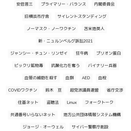
安倍晋三
プライマリー・バランス
内閣委員会
旧横浜市庁舎
サイレントスタンディング
ノーマスク・ノーワクチン
苫米地英人
新・ニュルンベルグ訴訟2021
ジャンシー・チュン・リンゼイ
狂牛病
プリオン蛋白
ビックリ鉱物毒
抗酸化力を奪う
バイナリー兵器
血管の細胞を殺す
血餅
AED
血栓
COVIDワクチン
鈴木 亘
超党派議員連盟
省庁交渉
住基ネット
盗聴法
Linux
フォークトーク
共通番号いらないネット
地方公共団体情報システム機構
ジョージ・オーウェル
サイバー警察庁創設