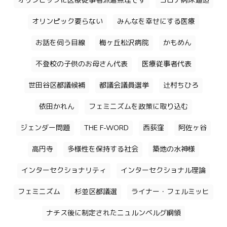
オリンピックに医療従事者派遣無理です
コロナ病床逼迫
オリンピック要らない
みんなを幸せにする医療
お話を伺う目線
梅ヶ丘松沢病院
かもめん
不登校の子供のお母さん代表
医療従事者代表
世田谷区都議候補
都議会議員選挙
辻村ちひろ
依田かれん
フェミニズムを政策に取り込む
ジェンダー問題
THE F-WORD
西荻窪
阿佐ヶ谷
高円寺
多様性を保持する社会
築地の水神様
インターセクショナリティ
インターセクショナル理論
フェミニズム
杉並区都議選
ライナー・フェルミッヒ
ナチス後に制定されたニュルンベルグ綱領