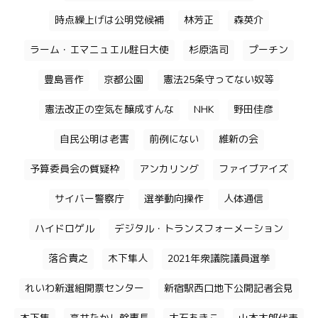
時点繰上げは公明党候補
林芳正
森英介
ラーム・エマニュエル駐日大使
杉原浩司
プーチン
豊島晋作
京都公園
憲法25条守ってない奴等
憲法改正の空気を醸成すんな
NHK
野田佳彦
自民公明は老害
前例にない
維新の会
予算委員会の質疑枠
アンカリング
ファイブアイズ
サイバー警察庁
選挙動向操作
人体通信
ハイドロゲル
デジタル・トランスフォーメーション
落合貴之
木下隼人
2021年衆議院議員選挙
れいわ新選組開票センター
新宿駅西口地下公開記者会見