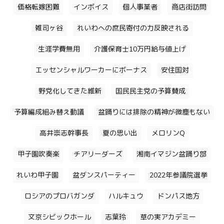
価格転嫁困難
インボイス
個人事業者
商店街訪問
雑司ヶ谷
れいわへの庶民寄付の力反映される
生涯学費無用
介護保育士10万円給与値上げ
エッセンシャルワーカーにボーナス
安住国対
野党化してきた維新
国民民主党の予算賛成
予算編成組み替え動議
盆踊りには排除の精神が微塵もない
高井崇志幹事長
夏の思い出
メロリンQ
甲子園吹奏楽
チアリーダーズ
湘南イマジン盆踊り部
れいわ甲子園
盆ダンスパーティー
2022年参議院選挙
ロシアのプロバガンダ
ハルキュウ
ドンパス地方
文京シビックホール
志葉玲
草の実アカデミー