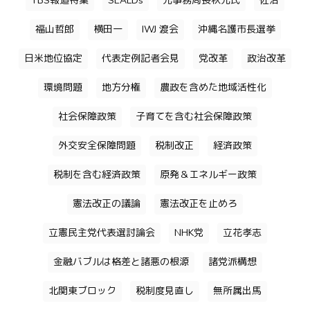
TBS報道特集
SEALDs
元事務局長秋元氏
佐治
福山哲郎
横田一
IWJ 渡会
沖縄名護市長選挙
日米地位協定
代表定例記者会見
党改革
政治改革
環境問題
地方分権
農政を含めた地域活性化
社会保障政策
子育てを含む社会保障政策
外交安全保障問題
税制改正
経済政策
税制を含む経済政策
原発＆エネルギー政策
憲法改正の議論
憲法改正を止めろ
立憲民主党代表選討論会
NHK党
立花孝志
金融バブルは格差と諸悪の根源
諸党派構想
北関東ブロック
税制度見直し
無所属出馬