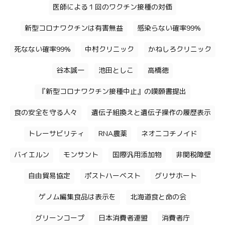
医師による１回のワクチン接種の対価
新型コロナワクチンは有害無益
感染らない確率99%
死なない確率99%
中村クリニック
かねしろクリニック
谷本誠一
池田としこ
高橋徳
『新型コロナワクチン接種中止』の嘆願書提出
食の安全を守る人々
遺伝子組換えと遺伝子操作の履歴表示
トレーサビリティ
RNA農薬
ネオニコチノイド
バイエルン
モンサント
国際汎用添加物
非関税障壁
自由貿易協定
ポストハーベスト
グリサホート
ゲノム編集食品は表示を
北海道食と命の会
グリーンコープ
日本消費者連盟
消費者庁