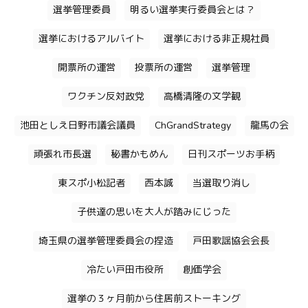
選挙管理委員
明るい選挙実行委員会とは？
選挙におけるアルバイト
選挙における非正規社員
開票所の運営
投票所の運営
選挙管理
ワクチン反対政党
高橋清隆の文学観
池田としえ日野市議会議員
ChGrandStrategy
龍馬の会
頑張れ市長選
秘書かもめん
日刊スポーツお手柄
東スポ小松記者
西本誠
当選取り消し
子供達の思いを大人が踏みにじった
埼玉県の選挙管理委員会の捏造
戸田歌謡協会会長
冷たい戸田市役所
創価学会
選挙の３ヶ月前から住居前ストーキング