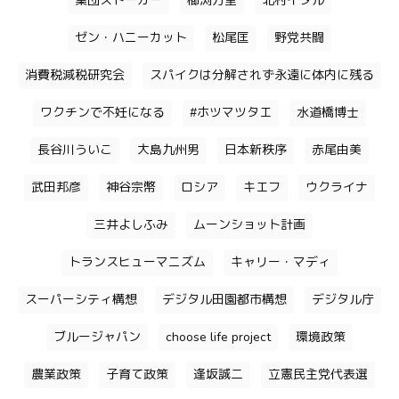
集団ストーカー
櫛渕万里
北村イタル
ゼン・ハニーカット
松尾匡
野党共闘
消費税減税研究会
スパイクは分解されず永遠に体内に残る
ワクチンで不妊になる
#ホツマツタエ
水道橋博士
長谷川ういこ
大島九州男
日本新秩序
赤尾由美
武田邦彦
神谷宗幣
ロシア
キエフ
ウクライナ
三井よしふみ
ムーンショット計画
トランスヒューマニズム
キャリー・マディ
スーパーシティ構想
デジタル田園都市構想
デジタル庁
ブルージャパン
choose life project
環境政策
農業政策
子育て政策
逢坂誠二
立憲民主党代表選