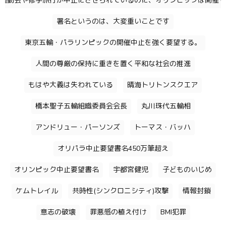
運動会や修学旅行が中止にさせられているのに、オリンピックは開催す
署名というのは、大変重いことです
東京五輪・パラリンピックの開催中止を強く要望する。
人間の尊厳の保持に重きを置く平和な社会の推進
もはや大義は失われている
晴海トリトンスクエア
橋本聖子五輪組織委員会会長
丸川珠代五輪相
アンドリュー・パーソンズ
トーマス・バッハ
オリパラ中止要望書名450万筆超え
オリンピック中止要望書名
宇都宮健児
子どものいじめ
ケムトレイル
共時性(シンクロニシティ)攻撃
情報封鎖
意志の破壊
罪悪感の植え付け
BMI犯罪