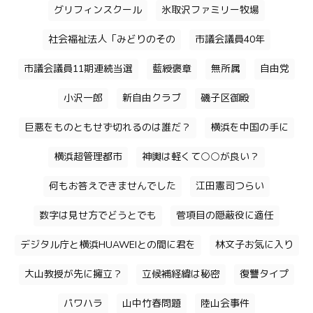
グリフィンスクール
氷取沢ファミリー牧場
社会福祉法人「みどりのその
市議会議員40年
市議会議員11期連続当選
藍綬褒章
無所属
自由党
小沢一郎
新自由クラブ
磯子区御殿
巨悪をものともせず切れるのは誰だ？
横浜を中国の手に
横浜超管理都市
神輿は軽くて○○が良い？
何もお答えできませんでした
江田憲司つらい
数字は見せ方でどうとでも
菅項目の隠蔽役に適任
デジタル庁と横浜HUAWEIとの間に君を
林文子お気に入り
大山教授が先に擁立？
立候補経緯は秘密
復讐タイプ
パワハラ
山中竹春問題
陸山会事件