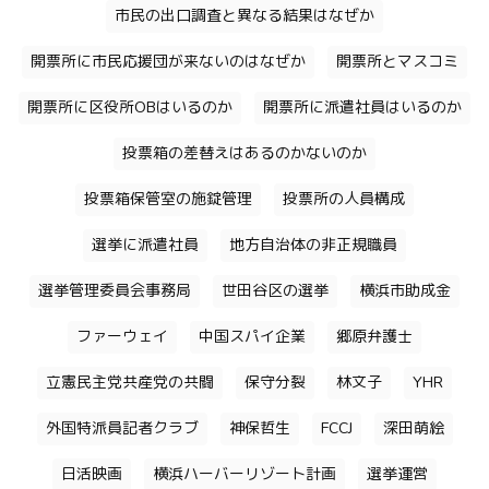
市民の出口調査と異なる結果はなぜか
開票所に市民応援団が来ないのはなぜか
開票所とマスコミ
開票所に区役所OBはいるのか
開票所に派遣社員はいるのか
投票箱の差替えはあるのかないのか
投票箱保管室の施錠管理
投票所の人員構成
選挙に派遣社員
地方自治体の非正規職員
選挙管理委員会事務局
世田谷区の選挙
横浜市助成金
ファーウェイ
中国スパイ企業
郷原弁護士
立憲民主党共産党の共闘
保守分裂
林文子
YHR
外国特派員記者クラブ
神保哲生
FCCJ
深田萌絵
日活映画
横浜ハーバーリゾート計画
選挙運営