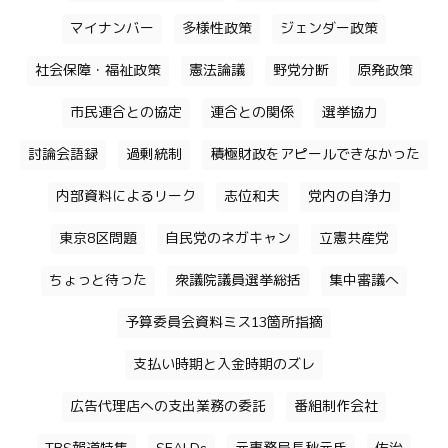
マイナンバー
多様性政策
ジェンダー政策
社会保障・福祉政策
憲法論議
野党分断
原発政策
市民連合との協定
連合との関係
選挙協力
討論会語録
過剰統制
積極財政をアピールできなかった
内部資料によるリーク
志位和夫
党内の自浄力
東京8区問題
自民党のネガキャン
立憲共産党
ちょっと待った
衆議院議員選挙総括
集中審議へ
予算委員会資料ミス13箇所指摘
支払い時期と入金時期のズレ
広告代理店への支出業務の委託
番組制作会社