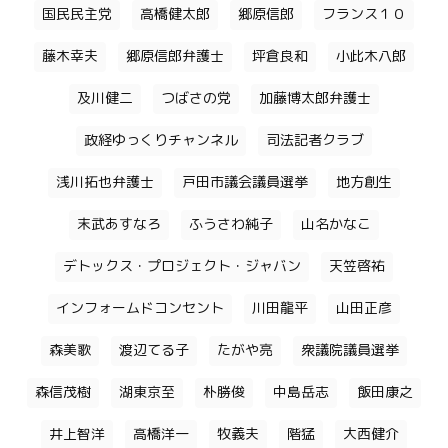
国民民主党
高橋健太郎
郷原信郎
フランス１０
藤木幸夫
郷原信郎弁護士
坪倉良和
小此木八郎
及川健二
つばさの党
加藤博太郎弁護士
政経ゆっくりチャンネル
司法記者クラブ
浅川拓也弁護士
戸田市議会議員選挙
地方創生
末武あすなろ
ふうさわ純子
山名かなこ
デトックス・プロジェクト・ジャバン
天笠啓祐
インフォームドコンセント
川田龍平
山田正彦
森美歌
渡辺てる子
たがや亮
衆議院議員選挙
森信茂樹
湖東京至
朴勝俊
中島岳志
飯田康之
井上智洋
高橋洋一
牧義夫
階猛
大西健介