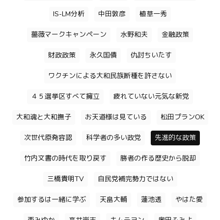
IS-LM分析
中田敦彦
植草一秀
薔薇マークキャンペーン
水野和夫
金融政策
財政政策
永久国債
仇討ちいたす
ワクチンによる大和民族断種を許さない
４５選挙区すべて擁立
疲れていない元気な新党
大和魂と大和撫子
お天道様は見ている
松田プランOK
次世代原発容認
科学者の多い政党
先進的な政策
竹内文書の時代を取り戻す
勝者の作る歴史から脱却
三橋貴明TV
自民党補完勢力ではない
参加するは一緒に学ぶ
天畠大輔
蓮池透
やはた愛