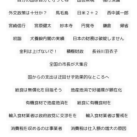
自分の国は自分で守ってね
国会無視
強行決議
外交政策は十分か？
馬毛島
日米２＋２
西中誠一郎
宮崎信行
宮原健太
妙本寺
円覚寺
鎌倉
帰省
初詣
犬養毅内閣の実績
日本の財務は破綻しません
金利は上げないで！
積極財政
長谷川羽衣子
全国の市長が大集合
国からの支出は迂回せず効果的なところへ
給食は無償化を目指そう
地産地消で好循環が顕在化
有機食材で地産地消を
給食に有機食材を
輸入食材業者は政府政党に交渉をを
輸入食材業者は警戒を
消費税を収めるのは事業者
消費税は仕入額の増大の原因