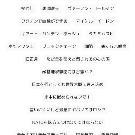
松原仁
馬淵澄夫
ヴァーノン・コールマン
ワクチンで血栓ができる
マイケル・イードン
ギアート・バンデン・ボッシュ
タカミムスヒ
ホツマツタエ
ブロックチェーン
御節
鶴ヶ丘八幡宮
旧正月
ただ金を使えと脅されるのみの国
敵基地攻撃能力は合憲か？
日本を何としても世界大戦に巻き込め
米中に嵌められないで！
言いにくいけど最悪にヤバいのはロシア
NATOを味方につけなくてはならない