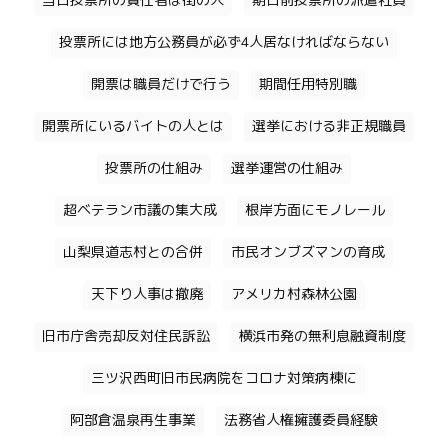
当日投票所の責任者は街の人
期日前投票所の派遣社員
投票所には地方公務員が必ず4人居なければならない
開票は職員だけで行う
期間任用特別職
開票所にいるバイトの人とは
選挙における非正規職員
投票所の仕組み
選挙運営の仕組み
超ベテラン市議の集大成
根岸方面にモノレール
山梨県道志村との合併
市民オンブズマンの育成
天下り人事は撤廃
アメリカ村森林公園
旧市庁舎売却反対住民訴訟
横浜市発の無利息融資制度
三ツ沢西町旧市民病院をコロナ対策病棟に
阿部倉温泉再生事業
法務省人権擁護委員経験