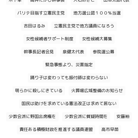
木下隼
高井たかし幹事長
大石あきこ
山本太郎代表
パリテ目指す立憲民主党
地方選公認１００％当選
吉田はるみ
立憲民主党で地方議員になろう
女性候補者サポート制度
女性候補大募集
幹事長記者会見
泉健太代表
参院選公募
緊急事態より、災害指定
踊り子は変わっても振付師は変わらない
明らかに殺しにきている
火葬場広域整備のお知らせ
国民は助けを求めている憲法改正は求めて居ない
少数会派に野国出席権を
少数会派に質疑時間を
安藤裕
責任ある積極財政を推進する議員連盟
高市早苗