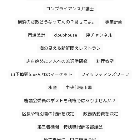
コンプライアンス弁護士
横浜の財政どうなってんの？見せてよ。
事業計画
市場会計
cloubhouse
坪チャンネル
海の見える新鮮悶えレストラン
店を始めたい人への流通学研修
料理教室
山下埠頭にみんなのマーケット
フィッシャマンズワーフ
水産
中央卸売市場
審議会委員のポストも利権ではありませんか？
区長や特別職の報酬を決定
政務活動費を決定
第三者機関 特別職報酬等審議会