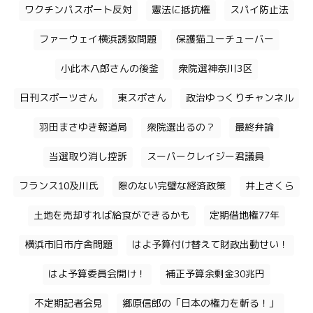
ワクチンパスポート反対
憲法に抵抗権
スパイ防止法
ファーウェイ横浜誘致問題
保護猫ユーチューバー
小此木八郎さんの後釜
衆院選神奈川3区
日刊スポーツさん
東スポさん
政治ゆっくりチャンネル
羽田まさゆき報道局
衆院選出るの？
最終弁論
当選取り消し控訴
スーパークレイジー君議員
フランス10及川氏
隙のない完璧な経済政策
井上さくら
土地を売却すれば給食ができるかも
定期借地権77年
横浜市旧市庁舎問題
はよ予算付け替えて財政出動せい！
はよ予算委員会開け！
補正予算余剰金30兆円
不定期記者会見
郷原信郎の「日本の権力を斬る！」