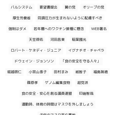
パルシステム
要望書提出
翼の党
オリーブの党
厚生労働省
同調圧力が生まれないように配慮すべき
強制はダメ
若年層へのワクチン接種に懸念
WEB署名
天笠啓佑
河田昌東
稲葉國光
ロバート・ケネディ・ジュニア
イグナチオ・チャペラ
ドウェイン・ジョンソン
「食の安全を守る人々」
堀越啓仁
小宮山泰子
田村まみ
紙智子
福島瑞穂
篠原孝
ゲノム編集食物
超党派
食の安全・安心を創る議員連盟
印鑰智哉
運動時、体育の時間はマスクを外しましょう