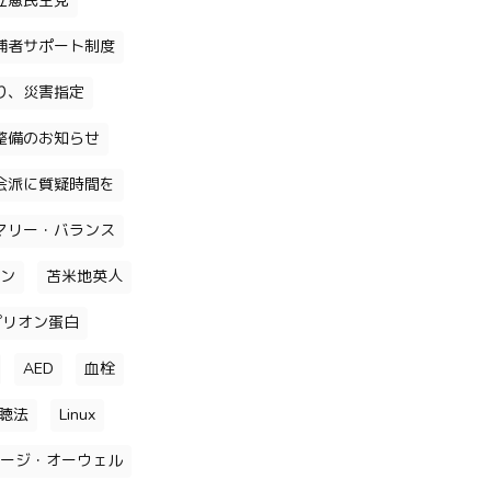
立憲民主党
補者サポート制度
り、災害指定
整備のお知らせ
会派に質疑時間を
マリー・バランス
ン
苫米地英人
プリオン蛋白
AED
血栓
聴法
Linux
ージ・オーウェル