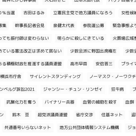
高井たかし幹事長
大石あきこ
山本太郎代表
パリテ目指す
０％当選
吉田はるみ
立憲民主党で地方議員になろう
女性候
募集
幹事長記者会見
泉健太代表
参院選公募
緊急事態よ
っても振付師は変わらない
明らかに殺しにきている
火葬場広域
めている憲法改正は求めて居ない
少数会派に野国出席権を
少数
ある積極財政を推進する議員連盟
高市早苗
安倍晋三
プライ
横浜市庁舎
サイレントスタンディング
ノーマスク・ノーワクチ
ンベルグ訴訟2021
ジャンシー・チュン・リンゼイ
狂牛病
抗酸化力を奪う
バイナリー兵器
血管の細胞を殺す
血餅
チン
鈴木 亘
超党派議員連盟
省庁交渉
住基ネット
盗
共通番号いらないネット
地方公共団体情報システム機構
ジョ