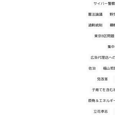
サイバー警察
憲法論議
野
過剰統制
積
東京8区問題
集中
広告代理店へ
佐治
福山哲
党改革
子育てを含む
原発＆エネルギ
立花孝志