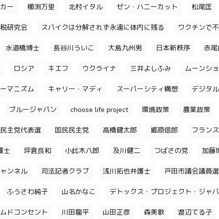
カー
櫛渕万里
北村イタル
ゼン・ハニーカット
松尾匡
税研究会
スパイクは分解されず永遠に体内に残る
ワクチンで不
水道橋博士
長谷川ういこ
大島九州男
日本新秩序
赤尾
ロシア
キエフ
ウクライナ
三井よしふみ
ムーンショ
ーマニズム
キャリー・マディ
スーパーシティ構想
デジタル
ブルージャパン
choose life project
環境政策
農業政策
民主党代表選
国民民主党
高橋健太郎
郷原信郎
フランス
護士
坪倉良和
小此木八郎
及川健二
つばさの党
加藤
ャンネル
司法記者クラブ
浅川拓也弁護士
戸田市議会議員選
ふうさわ純子
山名かなこ
デトックス・プロジェクト・ジャバ
ムドコンセント
川田龍平
山田正彦
森美歌
渡辺てる子