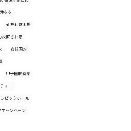
好循環が顕在化
渉をを
価格転嫁困難
力反映される
ス
安住国対
議
甲子園吹奏楽
ティー
京シビックホール
クキャンペーン