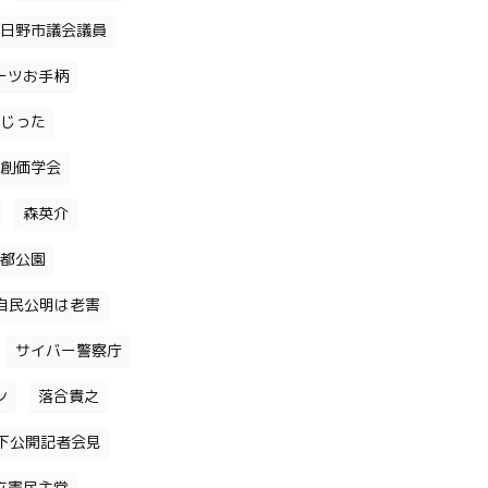
日野市議会議員
ーツお手柄
じった
創価学会
森英介
都公園
自民公明は老害
サイバー警察庁
ン
落合貴之
下公開記者会見