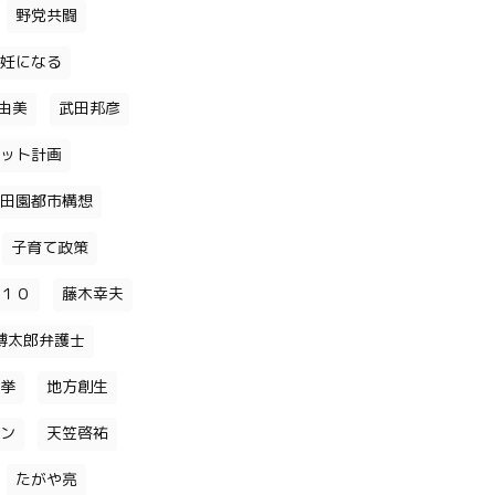
野党共闘
妊になる
由美
武田邦彦
ット計画
田園都市構想
子育て政策
１０
藤木幸夫
博太郎弁護士
挙
地方創生
ン
天笠啓祐
たがや亮