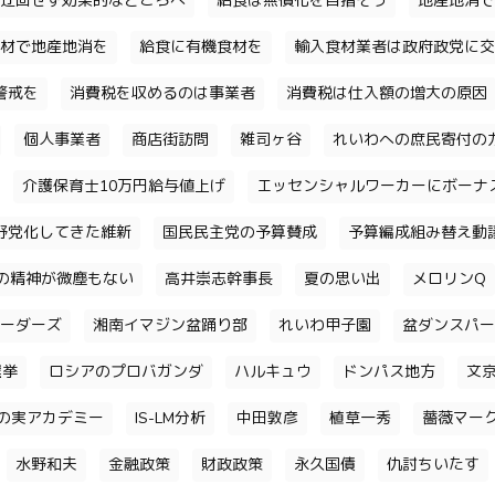
迂回せず効果的なところへ
給食は無償化を目指そう
地産地消で
材で地産地消を
給食に有機食材を
輸入食材業者は政府政党に交
警戒を
消費税を収めるのは事業者
消費税は仕入額の増大の原因
個人事業者
商店街訪問
雑司ヶ谷
れいわへの庶民寄付の
介護保育士10万円給与値上げ
エッセンシャルワーカーにボーナ
野党化してきた維新
国民民主党の予算賛成
予算編成組み替え動
の精神が微塵もない
高井崇志幹事長
夏の思い出
メロリンQ
ーダーズ
湘南イマジン盆踊り部
れいわ甲子園
盆ダンスパー
選挙
ロシアのプロバガンダ
ハルキュウ
ドンパス地方
文
の実アカデミー
IS-LM分析
中田敦彦
植草一秀
薔薇マー
水野和夫
金融政策
財政政策
永久国債
仇討ちいたす