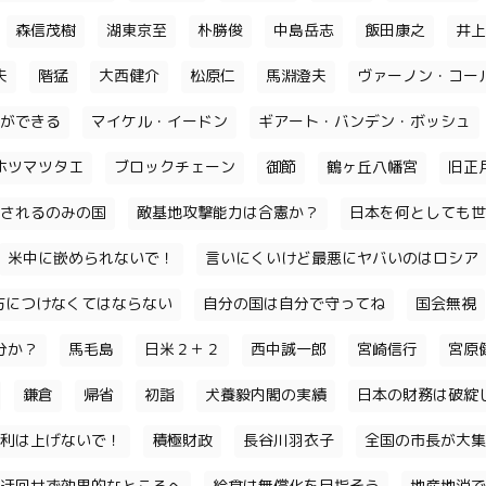
森信茂樹
湖東京至
朴勝俊
中島岳志
飯田康之
井上
夫
階猛
大西健介
松原仁
馬淵澄夫
ヴァーノン・コー
ができる
マイケル・イードン
ギアート・バンデン・ボッシュ
ホツマツタエ
ブロックチェーン
御節
鶴ヶ丘八幡宮
旧正
されるのみの国
敵基地攻撃能力は合憲か？
日本を何としても世
米中に嵌められないで！
言いにくいけど最悪にヤバいのはロシア
味方につけなくてはならない
自分の国は自分で守ってね
国会無視
分か？
馬毛島
日米２＋２
西中誠一郎
宮崎信行
宮原
鎌倉
帰省
初詣
犬養毅内閣の実績
日本の財務は破綻
利は上げないで！
積極財政
長谷川羽衣子
全国の市長が大集