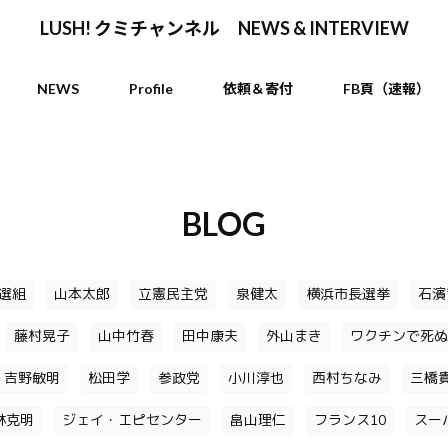
LUSH! クミチャンネル NEWS & INTERVIEW
NEWS
Profile
依頼＆寄付
FB頁（速報）
BLOG
選組
山本太郎
立憲民主党
泉健太
横浜市長選挙
石濱
藤村晃子
山中竹春
田中康夫
外山まき
ワクチンで死ぬ
吉野敏明
松田学
参政党
小川淳也
西村ちなみ
三橋
林克明
ジェイ・エピセンター
畠山理仁
フランス10
スー