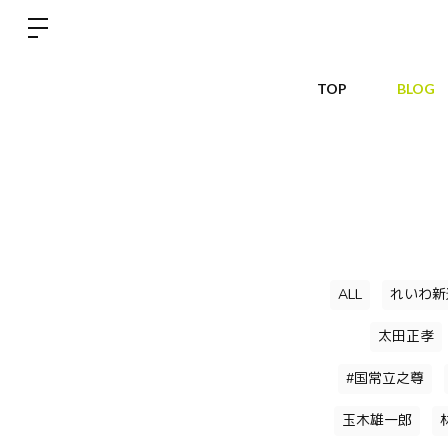
TOP
BLOG
ALL
れいわ新
太田正孝
#国常立之尊
玉木雄一郎