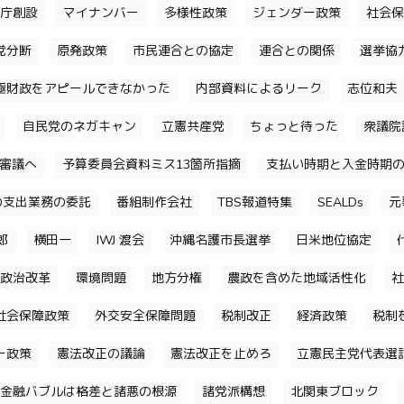
庁創設
マイナンバー
多様性政策
ジェンダー政策
社会保
党分断
原発政策
市民連合との協定
連合との関係
選挙協
極財政をアピールできなかった
内部資料によるリーク
志位和夫
自民党のネガキャン
立憲共産党
ちょっと待った
衆議院
審議へ
予算委員会資料ミス13箇所指摘
支払い時期と入金時期
の支出業務の委託
番組制作会社
TBS報道特集
SEALDs
元
郎
横田一
IWJ 渡会
沖縄名護市長選挙
日米地位協定
政治改革
環境問題
地方分権
農政を含めた地域活性化
社
社会保障政策
外交安全保障問題
税制改正
経済政策
税制
ー政策
憲法改正の議論
憲法改正を止めろ
立憲民主党代表選
金融バブルは格差と諸悪の根源
諸党派構想
北関東ブロック