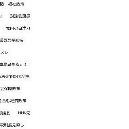
障・福祉政策
力
討論会語録
党内の自浄力
議員選挙総括
のズレ
事務局長秋元氏
代表定例記者会見
会保障政策
を含む経済政策
討論会
NHK党
税制度見直し