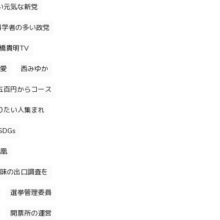
い元気な新党
科学者の多い政党
橋貴明TV
愛
西みゆか
五百円からコース
りたい人集まれ
DGs
凰
味の出口調査を
選挙管理委員
開票所の運営