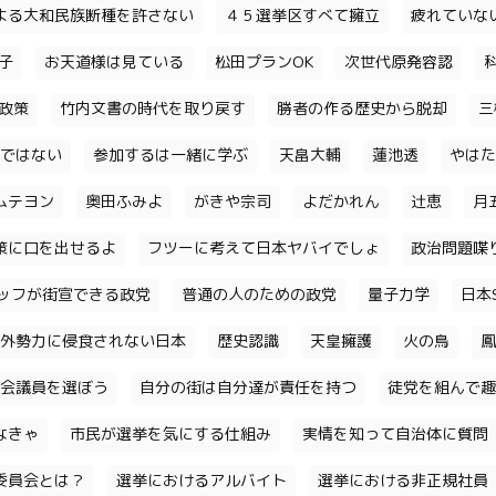
よる大和民族断種を許さない
４５選挙区すべて擁立
疲れていな
子
お天道様は見ている
松田プランOK
次世代原発容認
政策
竹内文書の時代を取り戻す
勝者の作る歴史から脱却
三
ではない
参加するは一緒に学ぶ
天畠大輔
蓮池透
やはた
ムテヨン
奥田ふみよ
がきや宗司
よだかれん
辻恵
月
策に口を出せるよ
フツーに考えて日本ヤバイでしょ
政治問題喋
ッフが街宣できる政党
普通の人のための政党
量子力学
日本S
外勢力に侵食されない日本
歴史認識
天皇擁護
火の鳥
鳳
会議員を選ぼう
自分の街は自分達が責任を持つ
徒党を組んで趣
なきゃ
市民が選挙を気にする仕組み
実情を知って自治体に質問
委員会とは？
選挙におけるアルバイト
選挙における非正規社員