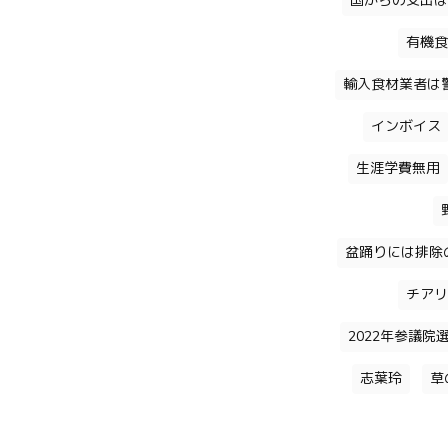
国からの支出は
有機食
輸入食材業者は
インボイス
生涯学費無用
盆踊りには排除
チアリ
2022年参議院
志葉玲
草