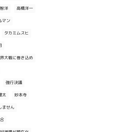
智洋
高橋洋一
ルマン
タカミムスヒ
月
界大戦に巻き込め
強行決議
健太
妙本寺
しません
合