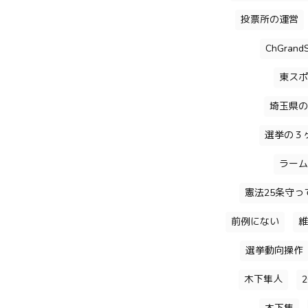
投票所の運営
ChGrandS
東スポ
埼玉県の
選挙の３
ラーム
憲法25条守っ
前例にない
維
選挙動向操作
木下隼人