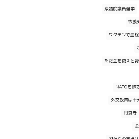
衆議院議員選挙
牧義
ワクチンで血栓
ただ金を使えと脅
NATOを
外交政策は十
円覚寺
金