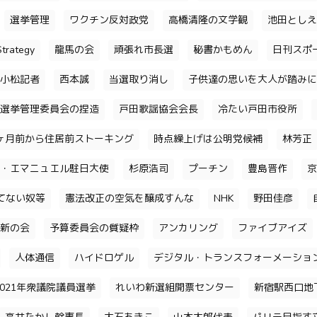
選挙管理
ワクチン反対政党
高橋清隆の文学観
池田としえ
trategy
龍馬の会
頑張れ市長選
秘書かもめん
日刊スポ
小松記者
西本誠
当選取り消し
子供達の思いを大人が踏みに
選挙管理委員会の捏造
戸田歌謡協会会長
冷たい戸田市役所
ヶ月前から住居前ストーキング
時点繰上げは公明党候補
林芳正
・エマニュエル駐日大使
杉原浩司
プーチン
豊島晋作
京
てない奴等
憲法改正の空気を醸成すんな
NHK
野田佳彦
新の会
予算委員会の質疑枠
アンカリング
ファイブアイズ
人体通信
ハイドロゲル
デジタル・トランスフォーメーショ
2021年衆議院議員選挙
れいわ新選組開票センター
新宿駅西口地