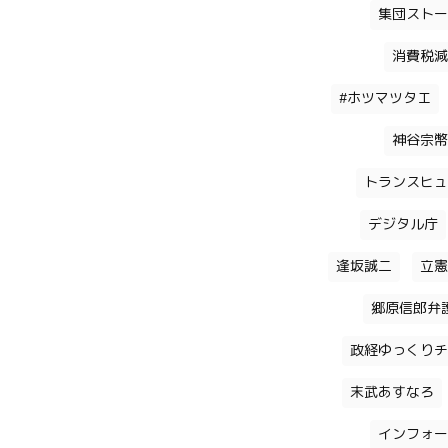
集団ストー
消費税減
#ホツマツタエ
神谷宗幣
トランスヒュ
デジタル庁
逢坂誠二
立憲
郷原信郎弁
政経ゆっくりチ
末武あすなろ
インフォー