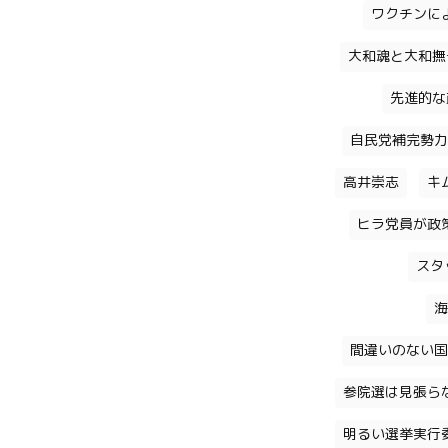
ワクチンに
大和魂と大和撫
先進的な
自民党補完勢力
高井崇志
キ
ヒラ党員が政
スタ
海
間違いのない国
参院選は見張ら
明るい選挙実行