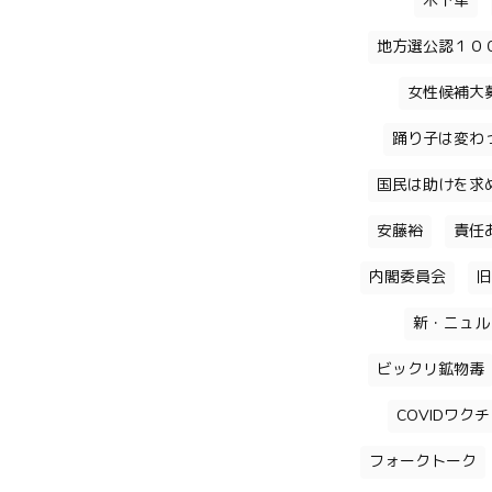
木下隼
地方選公認１０
女性候補大
踊り子は変わ
国民は助けを求
安藤裕
責任
内閣委員会
旧
新・ニュル
ビックリ鉱物毒
COVIDワク
フォークトーク