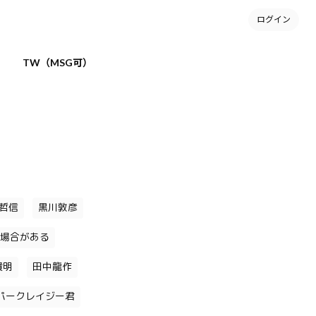
ログイン
TW（MSG可）
哲信
黒川敦彦
場合がある
貴明
田中龍作
パークレイジー君