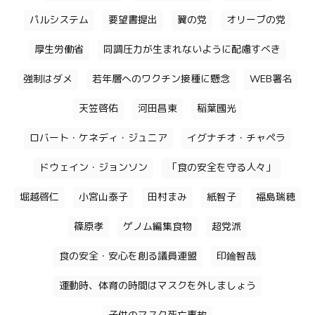
パルシステム
要望書提出
翼の党
オリーブの党
厚生労働省
同調圧力が生まれないように配慮すべき
強制はダメ
若年層へのワクチン接種に懸念
WEB署名
天笠啓佑
河田昌東
稲葉國光
ロバート・ケネディ・ジュニア
イグナチオ・チャペラ
ドウェイン・ジョンソン
「食の安全を守る人々」
堀越啓仁
小宮山泰子
田村まみ
紙智子
福島瑞穂
篠原孝
ゲノム編集食物
超党派
食の安全・安心を創る議員連盟
印鑰智哉
運動時、体育の時間はマスクを外しましょう