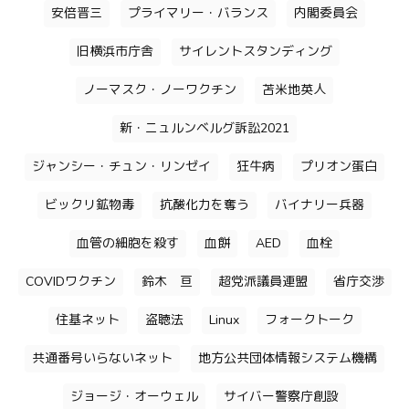
安倍晋三
プライマリー・バランス
内閣委員会
旧横浜市庁舎
サイレントスタンディング
ノーマスク・ノーワクチン
苫米地英人
新・ニュルンベルグ訴訟2021
ジャンシー・チュン・リンゼイ
狂牛病
プリオン蛋白
ビックリ鉱物毒
抗酸化力を奪う
バイナリー兵器
血管の細胞を殺す
血餅
AED
血栓
COVIDワクチン
鈴木 亘
超党派議員連盟
省庁交渉
住基ネット
盗聴法
Linux
フォークトーク
共通番号いらないネット
地方公共団体情報システム機構
ジョージ・オーウェル
サイバー警察庁創設