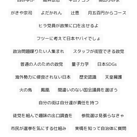
西みゆか
高井崇志
キムテヨン
奥田ふみよ
がきや宗司
よだかれん
辻恵
月五百円からコース
ヒラ党員が政策に口を出せるよ
フツーに考えて日本ヤバイでしょ
政治問題喋りたい人集まれ
スタッフが街宣できる政党
普通の人のための政党
量子力学
日本SDGs
海外勢力に侵食されない日本
歴史認識
天皇擁護
火の鳥
鳳凰
間違いのない国会議員を選ぼう
自分の街は自分達が責任を持つ
徒党を組んで趣味の出口調査を
参院選は見張らなきゃ
市民が選挙を気にする仕組み
実情を知って自治体に質問