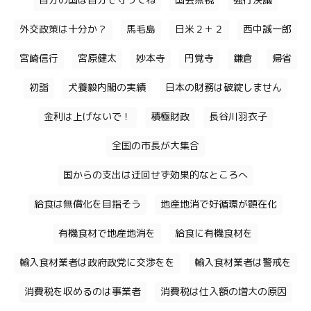
自分の国は自分で守ってね
国会無視
強行決議
外交政策は十分か？
馬毛島
日米２＋２
西中誠一郎
宮崎信行
宮原健太
妙本寺
円覚寺
鎌倉
帰省
初詣
犬養毅内閣の実績
日本の財務は破綻しません
金利は上げないで！
積極財政
長谷川羽衣子
全国の市長が大集合
国からの支出は迂回せず効果的なところへ
給食は無償化を目指そう
地産地消で好循環が顕在化
有機食材で地産地消を
給食に有機食材を
輸入食材業者は政府政党に交渉をを
輸入食材業者は警戒を
消費税を収めるのは事業者
消費税は仕入額の増大の原因