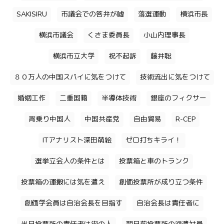
SAKISIRU
市議会での答弁が嘘
落選運動
横浜市長
横浜市議会
くさま委員長
小山内理事長
横浜市立大学
祝不起訴
藤井聡
８０万人の中国スパイに気をつけて
技術流出に気をつけて
婚姻工作
二重国籍
半導体技術
銀座のフィクサー
背乗り中国人
中国共産党
自由貿易
R-CEP
ITアナリスト深田萌絵
ゼロ打ちキライ！
選挙立会人の条件とは
投票箱と車のトランク
投票箱の運搬には気を遣え
創価投票所が成り立つ条件
創価学会員は自治会長を目指す
自治会長は責任者に