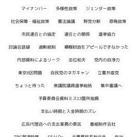
マイナンバー
多様性政策
ジェンダー政策
社会保障・福祉政策
憲法論議
野党分断
原発政策
市民連合との協定
連合との関係
選挙協力
討論会語録
過剰統制
積極財政をアピールできなかった
内部資料によるリーク
志位和夫
党内の自浄力
東京8区問題
自民党のネガキャン
立憲共産党
ちょっと待った
衆議院議員選挙総括
集中審議へ
予算委員会資料ミス13箇所指摘
支払い時期と入金時期のズレ
広告代理店への支出業務の委託
番組制作会社