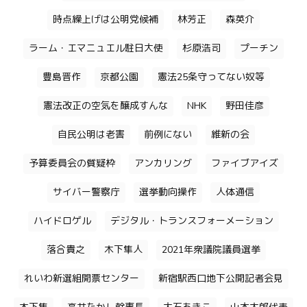
時点繰上げは公明党候補
林芳正
森英介
ラーム・エマニュエル駐日大使
杉原浩司
プーチン
豊島晋作
京都公園
憲法25条守ってない奴等
憲法改正の空気を醸成すんな
NHK
野田佳彦
自民公明は老害
前例にない
維新の会
予算委員会の質疑枠
アンカリング
ファイブアイズ
サイバー警察庁
選挙動向操作
人体通信
ハイドロゲル
デジタル・トランスフォーメーション
落合貴之
木下隼人
2021年衆議院議員選挙
れいわ新選組開票センター
新宿駅西口地下公開記者会見