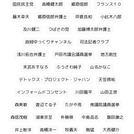
国民民主党
高橋健太郎
郷原信郎
フランス１０
藤木幸夫
郷原信郎弁護士
坪倉良和
小此木八郎
及川健二
つばさの党
加藤博太郎弁護士
政経ゆっくりチャンネル
司法記者クラブ
浅川拓也弁護士
戸田市議会議員選挙
地方創生
末武あすなろ
ふうさわ純子
山名かなこ
デトックス・プロジェクト・ジャバン
天笠啓祐
インフォームドコンセント
川田龍平
山田正彦
森美歌
渡辺てる子
たがや亮
衆議院議員選挙
森信茂樹
湖東京至
朴勝俊
中島岳志
飯田康之
井上智洋
高橋洋一
牧義夫
階猛
大西健介