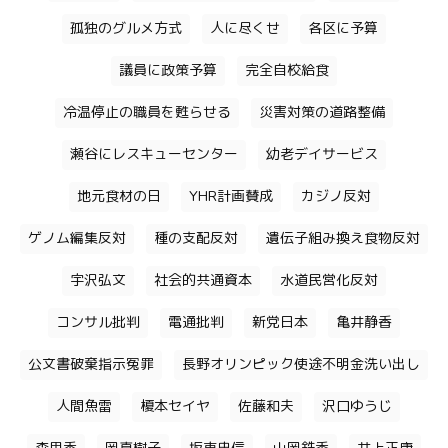
孤独のグルメ方式
人に尽くせ
各区に予算
議員に政策予算
完全自校給食
冷温停止の職員を甦らせる
災害対策の道路整備
瀬谷にレスキューセンター
幼老デイサービス
地元食材の日
YHR計画賛成
カジノ反対
ゲノム編集反対
種の支配反対
遺伝子組み換え食物反対
宇沢弘文
社会的共通資本
水道民営化反対
コンサル批判
電通批判
新党日本
亀井静香
公文書破棄指示冤罪
長野オリンピック使途不明金洗い出し
人間魚雷
榎本セイヤ
佐藤和夫
沢口ゆうじ