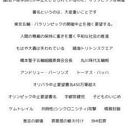
運動会や修学旅行が中止にさせられているのに、オリンピックは開催す
署名というのは、大変重いことです
東京五輪・パラリンピックの開催中止を強く要望する。
人間の尊厳の保持に重きを置く平和な社会の推進
もはや大義は失われている
晴海トリトンスクエア
橋本聖子五輪組織委員会会長
丸川珠代五輪相
アンドリュー・パーソンズ
トーマス・バッハ
オリパラ中止要望書名450万筆超え
オリンピック中止要望書名
宇都宮健児
子どものいじめ
ケムトレイル
共時性(シンクロニシティ)攻撃
情報封鎖
意志の破壊
罪悪感の植え付け
BMI犯罪