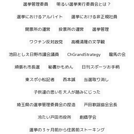
選挙管理委員
明るい選挙実行委員会とは？
選挙におけるアルバイト
選挙における非正規社員
開票所の運営
投票所の運営
選挙管理
ワクチン反対政党
高橋清隆の文学観
池田としえ日野市議会議員
ChGrandStrategy
龍馬の会
頑張れ市長選
秘書かもめん
日刊スポーツお手柄
東スポ小松記者
西本誠
当選取り消し
子供達の思いを大人が踏みにじった
埼玉県の選挙管理委員会の捏造
戸田歌謡協会会長
冷たい戸田市役所
創価学会
選挙の３ヶ月前から住居前ストーキング