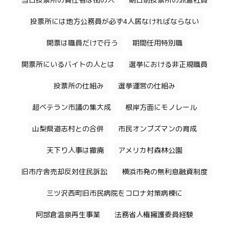
当日投票所の責任者は街の人
期日前投票所の派遣社員
投票所には地方公務員が必ず4人居なければならない
開票は職員だけで行う
期間任用特別職
開票所にいるバイトの人とは
選挙における非正規職員
投票所の仕組み
選挙運営の仕組み
超ベテラン市議の集大成
根岸方面にモノレール
山梨県道志村との合併
市民オンブズマンの育成
天下り人事は撤廃
アメリカ村森林公園
旧市庁舎売却反対住民訴訟
横浜市発の無利息融資制度
三ツ沢西町旧市民病院をコロナ対策病棟に
阿部倉温泉再生事業
法務省人権擁護委員経験