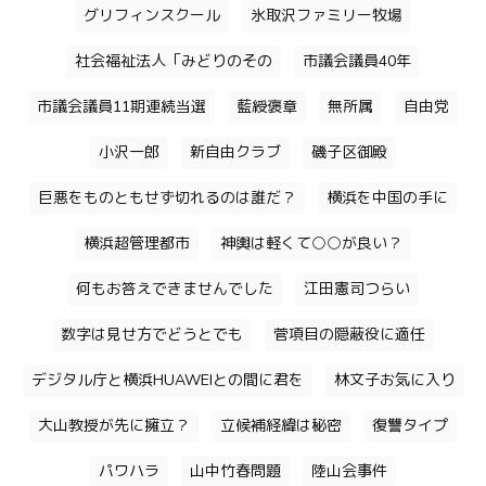
グリフィンスクール
氷取沢ファミリー牧場
社会福祉法人「みどりのその
市議会議員40年
市議会議員11期連続当選
藍綬褒章
無所属
自由党
小沢一郎
新自由クラブ
磯子区御殿
巨悪をものともせず切れるのは誰だ？
横浜を中国の手に
横浜超管理都市
神輿は軽くて○○が良い？
何もお答えできませんでした
江田憲司つらい
数字は見せ方でどうとでも
菅項目の隠蔽役に適任
デジタル庁と横浜HUAWEIとの間に君を
林文子お気に入り
大山教授が先に擁立？
立候補経緯は秘密
復讐タイプ
パワハラ
山中竹春問題
陸山会事件