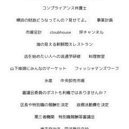
コンプライアンス弁護士
横浜の財政どうなってんの？見せてよ。
事業計画
市場会計
cloubhouse
坪チャンネル
海の見える新鮮悶えレストラン
店を始めたい人への流通学研修
料理教室
山下埠頭にみんなのマーケット
フィッシャマンズワーフ
水産
中央卸売市場
審議会委員のポストも利権ではありませんか？
区長や特別職の報酬を決定
政務活動費を決定
第三者機関 特別職報酬等審議会