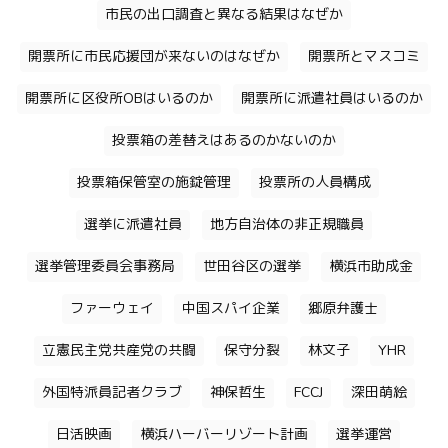
市民の出口調査と異なる結果はなぜか
開票所に市民応援団が来ないのはなぜか
開票所とマスコミ
開票所に区役所OBはいるのか
開票所に派遣社員はいるのか
投票箱の差替えはあるのかないのか
投票箱保管室の施錠管理
投票所の人員構成
選挙に派遣社員
地方自治体の非正規職員
選挙管理委員会事務局
世田谷区の選挙
横浜市助成金
ファーウェイ
中国スパイ企業
郷原弁護士
立憲民主党共産党の共闘
保守分裂
林文子
YHR
外国特派員記者クラブ
神保哲生
FCCJ
深田萌絵
日活映画
横浜ハーバーリゾート計画
選挙運営