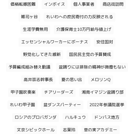
価格転嫁困難
インボイス
個人事業者
商店街訪問
雑司ヶ谷
れいわへの庶民寄付の力反映される
生涯学費無用
介護保育士10万円給与値上げ
エッセンシャルワーカーにボーナス
安住国対
野党化してきた維新
国民民主党の予算賛成
予算編成組み替え動議
盆踊りには排除の精神が微塵もない
高井崇志幹事長
夏の思い出
メロリンQ
甲子園吹奏楽
チアリーダーズ
湘南イマジン盆踊り部
れいわ甲子園
盆ダンスパーティー
2022年参議院選挙
ロシアのプロバガンダ
ハルキュウ
ドンパス地方
文京シビックホール
志葉玲
草の実アカデミー