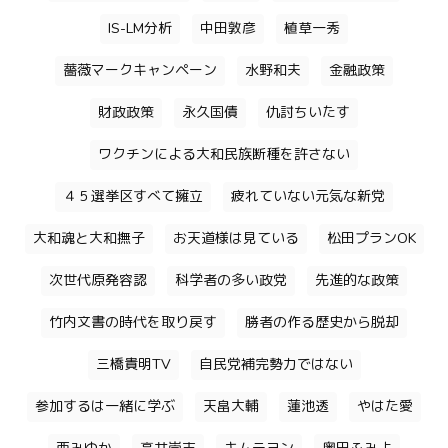
IS-LM分析
中田敦彦
植草一秀
薔薇マークキャンペーン
水野和夫
金融政策
財政政策
永久国債
仇討ちいたす
ワクチンによる大和民族断種を許さない
４５選挙区すべて擁立
疲れていない元気な新党
大和魂と大和撫子
お天道様は見ている
松田プランOK
次世代原発容認
科学者の多い政党
先進的な政策
竹内文書の時代を取り戻す
勝者の作る歴史から脱却
三橋貴明TV
自民党補完勢力ではない
参加するは一緒に学ぶ
天畠大輔
蓮池透
やはた愛