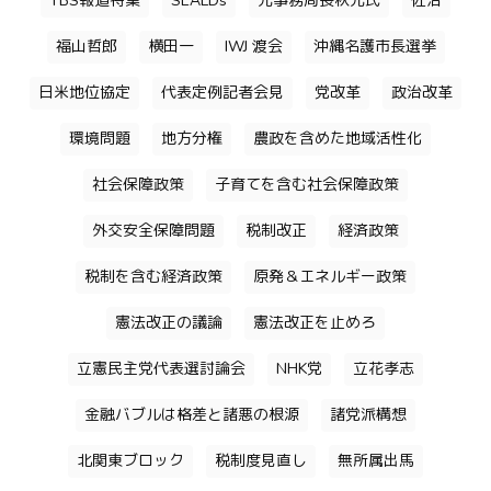
TBS報道特集
SEALDs
元事務局長秋元氏
佐治
福山哲郎
横田一
IWJ 渡会
沖縄名護市長選挙
日米地位協定
代表定例記者会見
党改革
政治改革
環境問題
地方分権
農政を含めた地域活性化
社会保障政策
子育てを含む社会保障政策
外交安全保障問題
税制改正
経済政策
税制を含む経済政策
原発＆エネルギー政策
憲法改正の議論
憲法改正を止めろ
立憲民主党代表選討論会
NHK党
立花孝志
金融バブルは格差と諸悪の根源
諸党派構想
北関東ブロック
税制度見直し
無所属出馬