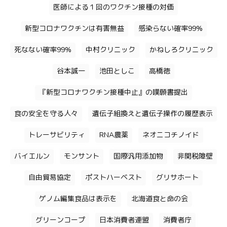
医師による１回のワクチン接種の対価
新型コロナワクチンは有害無益
感染らない確率99%
死なない確率99%
中村クリニック
かねしろクリニック
谷本誠一
池田としこ
高橋徳
『新型コロナワクチン接種中止』の嘆願書提出
食の安全を守る人々
遺伝子組換えと遺伝子操作の履歴表示
トレーサビリティ
RNA農薬
ネオニコチノイド
バイエルン
モンサント
国際汎用添加物
非関税障壁
自由貿易協定
ポストハーベスト
グリサホート
ゲノム編集食品は表示を
北海道食と命の会
グリーンコープ
日本消費者連盟
消費者庁