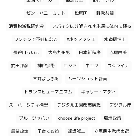
集団ストーカー
櫛渕万里
北村イタル
ゼン・ハニーカット
松尾匡
野党共闘
消費税減税研究会
スパイクは分解されず永遠に体内に残る
ワクチンで不妊になる
#ホツマツタエ
水道橋博士
長谷川ういこ
大島九州男
日本新秩序
赤尾由美
武田邦彦
神谷宗幣
ロシア
キエフ
ウクライナ
三井よしふみ
ムーンショット計画
トランスヒューマニズム
キャリー・マディ
スーパーシティ構想
デジタル田園都市構想
デジタル庁
ブルージャパン
choose life project
環境政策
農業政策
子育て政策
逢坂誠二
立憲民主党代表選