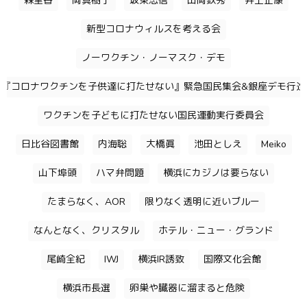
森里香
岡真樹子
坂東忠信
山岡鉄秀
井上正康
新型コロナウィルスを考える会
ノーワクチン・ノーマスク・デモ
『コロナワクチンを子供達に打たせない』緊急国民集会&銀座デモ行進
ワクチンを子どもに打たせない国民運動実行委員会
日比谷図書館
内海聡
大橋眞
池田としえ
Meiko
山下埠頭
ハマ弁問題
横浜にカジノは要らない
たまらなく、AOR
限りなく透明に近いブルー
なんとなく、クリスタル
ホテル・ニュー・グランド
尾崎全紀
IWJ
横浜IR誘致
国際文化会館
横浜市長選
卵巣や臓器に溜まると危険