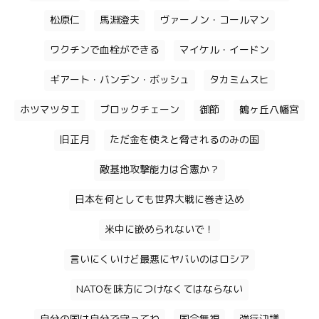
松原仁
馬淵澄夫
ヴァーノン・コールマン
ワクチンで血栓ができる
マイケル・イードン
ギアート・バンデン・ボッシュ
タカミムスヒ
ホツマツタエ
ブロックチェーン
御節
鶴ヶ丘八幡宮
旧正月
ただ金を使えと脅されるのみの国
敵基地攻撃能力は合憲か？
日本を何としても世界大戦に巻き込め
米中に嵌められないで！
言いにくいけど最悪にヤバいのはロシア
NATOを味方につけなくてはならない