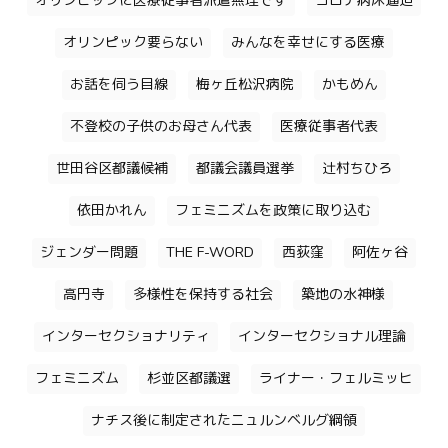
オリンピックに医療従事者派遣無理です
コロナ病床逼迫
オリンピック要らない
みんなを幸せにする医療
お話を伺う目線
梅ヶ丘松沢病院
かもめん
不登校の子供のお母さん代表
医療従事者代表
世田谷区都議候補
都議会議員選挙
辻村ちひろ
依田かれん
フェミニズムを政策に取り込む
ジェンダー問題
THE F-WORD
西荻窪
阿佐ヶ谷
高円寺
多様性を保持する社会
築地の水神様
インターセクショナリティ
インターセクショナル理論
フェミニズム
杉並区都議選
ライナー・フェルミッヒ
ナチス後に制定されたニュルンベルグ綱領