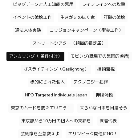
ビッグデータと人工知能の悪用
ライフラインへの攻撃
イベントの破壊工作
生きがいのはく奪
証拠の破壊
違法人体実験
コリジョンキャンペーン（衝突工作）
ストリートシアター（組織的猿芝居）
アンカリング（ 条件付け）
モビング(職場での集団的虐待)
ガスライティング（Gaslighting）
技術監視
標的にされた個人
テクノロジー犯罪
NPO Targeted Individuals Japan
押腰清悦
東京のムードを変えていこう！
大らかな日本を目指そう
東京都から10万円の個人への支給を
役者代表
芸術家を至急救えよ
オリンピック開催にNO！