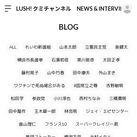
ロ
LUSH! クミチャンネル NEWS & INTERVIEW
BLOG
ALL
れいわ新選組
山本太郎
立憲民主党
泉健太
横浜市長選挙
石濱哲信
黒川敦彦
太田正孝
藤村晃子
山中竹春
田中康夫
外山まき
ワクチンで死ぬ場合がある
#国常立之尊
吉野敏明
松田学
参政党
小川淳也
西村ちなみ
三橋貴明
田中龍作
玉木雄一郎
林克明
ジェイ・エピセンター
畠山理仁
フランス10
スーパークレイジー君