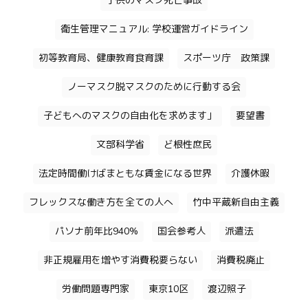
子供のマスク死亡事故
衛生管理マニュアル: 学校運営ガイドライン
初等教育局、健康教育食育課
スポーツ庁 政策課
ノーマスク脱マスクのために行動する会
子どもへのマスクの自由化を求めます」
要望書
文部科学省
ど根性庶民
法定時間働けばまともな賃金になる世界
介護休暇
フレックスな働き方を全ての人へ
竹中平蔵新自由主義
パソナ前年比940%
国会参考人
派遣法
非正規雇用を増やす消費税要らない
消費税廃止
労働問題専門家
東京10区
渡辺照子