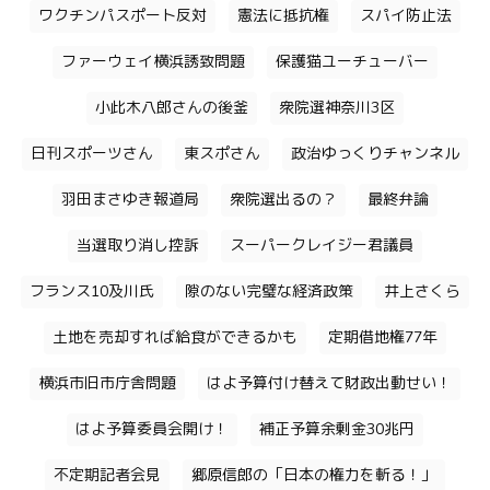
ワクチンパスポート反対
憲法に抵抗権
スパイ防止法
ファーウェイ横浜誘致問題
保護猫ユーチューバー
小此木八郎さんの後釜
衆院選神奈川3区
日刊スポーツさん
東スポさん
政治ゆっくりチャンネル
羽田まさゆき報道局
衆院選出るの？
最終弁論
当選取り消し控訴
スーパークレイジー君議員
フランス10及川氏
隙のない完璧な経済政策
井上さくら
土地を売却すれば給食ができるかも
定期借地権77年
横浜市旧市庁舎問題
はよ予算付け替えて財政出動せい！
はよ予算委員会開け！
補正予算余剰金30兆円
不定期記者会見
郷原信郎の「日本の権力を斬る！」