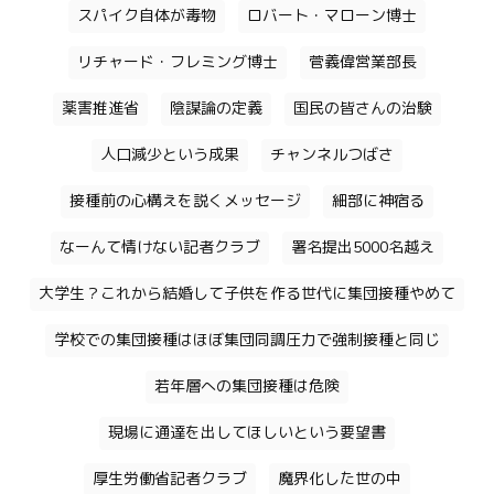
スパイク自体が毒物
ロバート・マローン博士
リチャード・フレミング博士
菅義偉営業部長
薬害推進省
陰謀論の定義
国民の皆さんの治験
人口減少という成果
チャンネルつばさ
接種前の心構えを説くメッセージ
細部に神宿る
なーんて情けない記者クラブ
署名提出5000名越え
大学生？これから結婚して子供を作る世代に集団接種やめて
学校での集団接種はほぼ集団同調圧力で強制接種と同じ
若年層への集団接種は危険
現場に通達を出してほしいという要望書
厚生労働省記者クラブ
魔界化した世の中