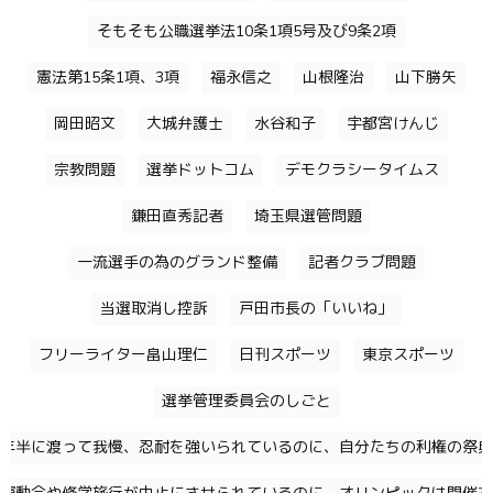
そもそも公職選挙法10条1項5号及び9条2項
憲法第15条1項、3項
福永信之
山根隆治
山下勝矢
岡田昭文
大城弁護士
水谷和子
宇都宮けんじ
宗教問題
選挙ドットコム
デモクラシータイムス
鎌田直秀記者
埼玉県選管問題
一流選手の為のグランド整備
記者クラブ問題
当選取消し控訴
戸田市長の「いいね」
フリーライター畠山理仁
日刊スポーツ
東京スポーツ
選挙管理委員会のしごと
年半に渡って我慢、忍耐を強いられているのに、自分たちの利権の祭典