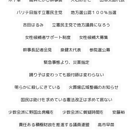
木下隼
高井たかし幹事長
大石あきこ
山本太郎代表
パリテ目指す立憲民主党
地方選公認１００％当選
吉田はるみ
立憲民主党で地方議員になろう
女性候補者サポート制度
女性候補大募集
幹事長記者会見
泉健太代表
参院選公募
緊急事態より、災害指定
踊り子は変わっても振付師は変わらない
明らかに殺しにきている
火葬場広域整備のお知らせ
国民は助けを求めている憲法改正は求めて居ない
少数会派に野国出席権を
少数会派に質疑時間を
安藤裕
責任ある積極財政を推進する議員連盟
高市早苗