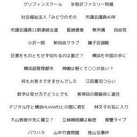
グリフィンスクール
氷取沢ファミリー牧場
社会福祉法人「みどりのその
市議会議員40年
市議会議員11期連続当選
藍綬褒章
無所属
自由党
小沢一郎
新自由クラブ
磯子区御殿
巨悪をものともせず切れるのは誰だ？
横浜を中国の手に
横浜超管理都市
神輿は軽くて○○が良い？
何もお答えできませんでした
江田憲司つらい
数字は見せ方でどうとでも
菅項目の隠蔽役に適任
デジタル庁と横浜HUAWEIとの間に君を
林文子お気に入り
大山教授が先に擁立？
立候補経緯は秘密
復讐タイプ
パワハラ
山中竹春問題
陸山会事件