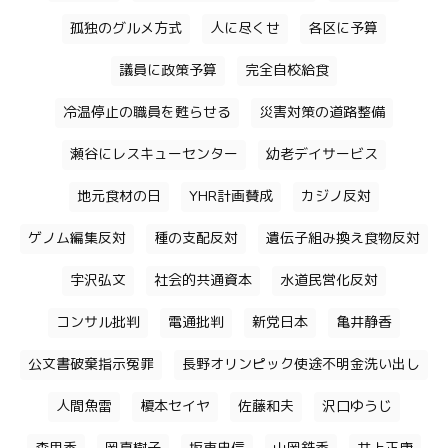
孤独のグルメ方式
人に尽くせ
各区に予算
議員に政策予算
完全自校給食
冷温停止の職員を甦らせる
災害対策の道路整備
瀬谷にレスキューセンター
幼老デイサービス
地元食材の日
YHR計画賛成
カジノ反対
ゲノム編集反対
種の支配反対
遺伝子組み換え食物反対
宇沢弘文
社会的共通資本
水道民営化反対
コンサル批判
電通批判
新党日本
亀井静香
公文書破棄指示冤罪
長野オリンピック使途不明金洗い出し
人間魚雷
榎本セイヤ
佐藤和夫
沢口ゆうじ