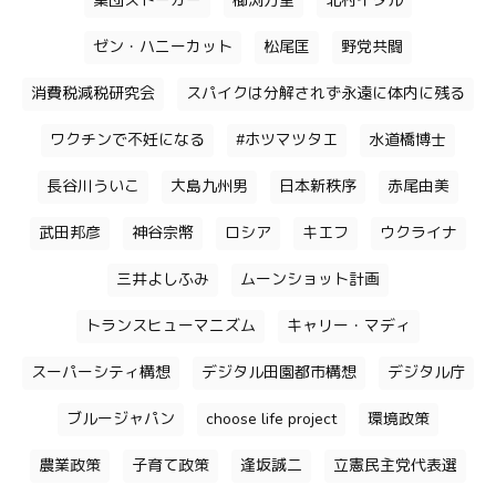
集団ストーカー
櫛渕万里
北村イタル
ゼン・ハニーカット
松尾匡
野党共闘
消費税減税研究会
スパイクは分解されず永遠に体内に残る
ワクチンで不妊になる
#ホツマツタエ
水道橋博士
長谷川ういこ
大島九州男
日本新秩序
赤尾由美
武田邦彦
神谷宗幣
ロシア
キエフ
ウクライナ
三井よしふみ
ムーンショット計画
トランスヒューマニズム
キャリー・マディ
スーパーシティ構想
デジタル田園都市構想
デジタル庁
ブルージャパン
choose life project
環境政策
農業政策
子育て政策
逢坂誠二
立憲民主党代表選