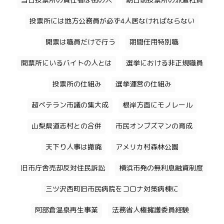
当日投票所の責任者は街の人
期日前投票所の派遣社員
投票所には地方公務員が必ず4人居なければならない
開票は職員だけで行う
期間任用特別職
開票所にいるバイトの人とは
選挙における非正規職員
投票所の仕組み
選挙運営の仕組み
超ベテラン市議の集大成
根岸方面にモノレール
山梨県道志村との合併
市民オンブズマンの育成
天下り人事は撤廃
アメリカ村森林公園
旧市庁舎売却反対住民訴訟
横浜市発の無利息融資制度
三ツ沢西町旧市民病院をコロナ対策病棟に
阿部倉温泉再生事業
法務省人権擁護委員経験