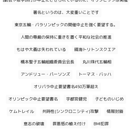
運動会や修学旅行が中止にさせられているのに、オリンピックは開催す
署名というのは、大変重いことです
東京五輪・パラリンピックの開催中止を強く要望する。
人間の尊厳の保持に重きを置く平和な社会の推進
もはや大義は失われている
晴海トリトンスクエア
橋本聖子五輪組織委員会会長
丸川珠代五輪相
アンドリュー・パーソンズ
トーマス・バッハ
オリパラ中止要望書名450万筆超え
オリンピック中止要望書名
宇都宮健児
子どものいじめ
ケムトレイル
共時性(シンクロニシティ)攻撃
情報封鎖
意志の破壊
罪悪感の植え付け
BMI犯罪