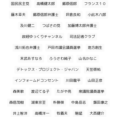
国民民主党
高橋健太郎
郷原信郎
フランス１０
藤木幸夫
郷原信郎弁護士
坪倉良和
小此木八郎
及川健二
つばさの党
加藤博太郎弁護士
政経ゆっくりチャンネル
司法記者クラブ
浅川拓也弁護士
戸田市議会議員選挙
地方創生
末武あすなろ
ふうさわ純子
山名かなこ
デトックス・プロジェクト・ジャバン
天笠啓祐
インフォームドコンセント
川田龍平
山田正彦
森美歌
渡辺てる子
たがや亮
衆議院議員選挙
森信茂樹
湖東京至
朴勝俊
中島岳志
飯田康之
井上智洋
高橋洋一
牧義夫
階猛
大西健介