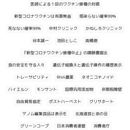
医師による１回のワクチン接種の対価
新型コロナワクチンは有害無益
感染らない確率99%
死なない確率99%
中村クリニック
かねしろクリニック
谷本誠一
池田としこ
高橋徳
『新型コロナワクチン接種中止』の嘆願書提出
食の安全を守る人々
遺伝子組換えと遺伝子操作の履歴表示
トレーサビリティ
RNA農薬
ネオニコチノイド
バイエルン
モンサント
国際汎用添加物
非関税障壁
自由貿易協定
ポストハーベスト
グリサホート
ゲノム編集食品は表示を
北海道食と命の会
グリーンコープ
日本消費者連盟
消費者庁