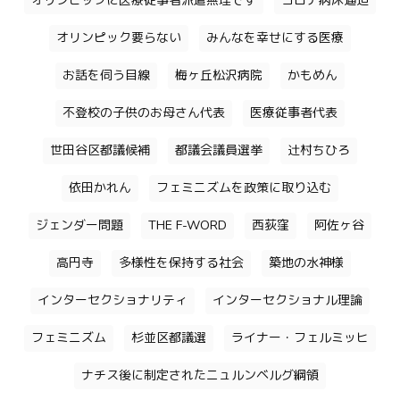
オリンピックに医療従事者派遣無理です
コロナ病床逼迫
オリンピック要らない
みんなを幸せにする医療
お話を伺う目線
梅ヶ丘松沢病院
かもめん
不登校の子供のお母さん代表
医療従事者代表
世田谷区都議候補
都議会議員選挙
辻村ちひろ
依田かれん
フェミニズムを政策に取り込む
ジェンダー問題
THE F-WORD
西荻窪
阿佐ヶ谷
高円寺
多様性を保持する社会
築地の水神様
インターセクショナリティ
インターセクショナル理論
フェミニズム
杉並区都議選
ライナー・フェルミッヒ
ナチス後に制定されたニュルンベルグ綱領