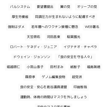
パルシステム
要望書提出
翼の党
オリーブの党
厚生労働省
同調圧力が生まれないように配慮すべき
強制はダメ
若年層へのワクチン接種に懸念
WEB署名
天笠啓佑
河田昌東
稲葉國光
ロバート・ケネディ・ジュニア
イグナチオ・チャペラ
ドウェイン・ジョンソン
「食の安全を守る人々」
堀越啓仁
小宮山泰子
田村まみ
紙智子
福島瑞穂
篠原孝
ゲノム編集食物
超党派
食の安全・安心を創る議員連盟
印鑰智哉
運動時、体育の時間はマスクを外しましょう