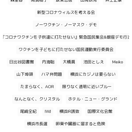
森里香
岡真樹子
坂東忠信
山岡鉄秀
井上正康
新型コロナウィルスを考える会
ノーワクチン・ノーマスク・デモ
『コロナワクチンを子供達に打たせない』緊急国民集会&銀座デモ行進
ワクチンを子どもに打たせない国民運動実行委員会
日比谷図書館
内海聡
大橋眞
池田としえ
Meiko
山下埠頭
ハマ弁問題
横浜にカジノは要らない
たまらなく、AOR
限りなく透明に近いブルー
なんとなく、クリスタル
ホテル・ニュー・グランド
尾崎全紀
IWJ
横浜IR誘致
国際文化会館
横浜市長選
卵巣や臓器に溜まると危険