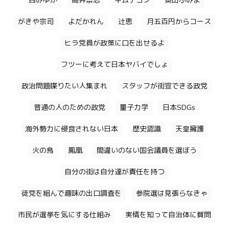
西みゆか
高井崇志
キムテヨン
奥田ふみよ
がきや宗司
よだかれん
辻恵
月五百円からコース
ヒラ党員が政策に口を出せるよ
フツーに考えて日本ヤバイでしょ
政治問題喋りたい人集まれ
スタッフが街宣できる政党
普通の人のための政党
量子力学
日本SDGs
海外勢力に侵食されない日本
歴史認識
天皇擁護
火の鳥
鳳凰
間違いのない国会議員を選ぼう
自分の街は自分達が責任を持つ
徒党を組んで趣味の出口調査を
参院選は見張らなきゃ
市民が選挙を気にする仕組み
実情を知って自治体に質問