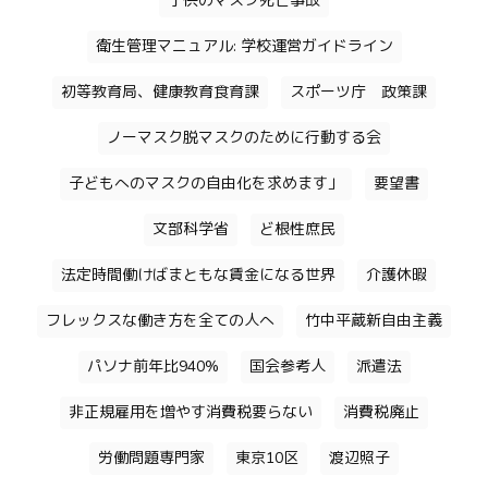
子供のマスク死亡事故
衛生管理マニュアル: 学校運営ガイドライン
初等教育局、健康教育食育課
スポーツ庁 政策課
ノーマスク脱マスクのために行動する会
子どもへのマスクの自由化を求めます」
要望書
文部科学省
ど根性庶民
法定時間働けばまともな賃金になる世界
介護休暇
フレックスな働き方を全ての人へ
竹中平蔵新自由主義
パソナ前年比940%
国会参考人
派遣法
非正規雇用を増やす消費税要らない
消費税廃止
労働問題専門家
東京10区
渡辺照子