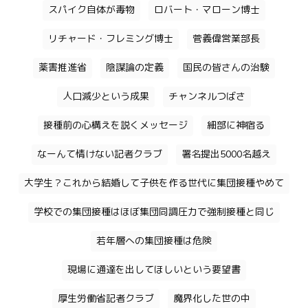
スパイク自体が毒物
ロバート・マローン博士
リチャード・フレミング博士
菅義偉営業部長
薬害推進省
陰謀論の定義
国民の皆さんの治験
人口減少という成果
チャンネルつばさ
接種前の心構えを説くメッセージ
細部に神宿る
なーんて情けない記者クラブ
署名提出5000名越え
大学生？これから結婚して子供を作る世代に集団接種やめて
学校での集団接種はほぼ集団同調圧力で強制接種と同じ
若年層への集団接種は危険
現場に通達を出してほしいという要望書
厚生労働省記者クラブ
魔界化した世の中