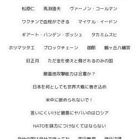
松原仁
馬淵澄夫
ヴァーノン・コールマン
ワクチンで血栓ができる
マイケル・イードン
ギアート・バンデン・ボッシュ
タカミムスヒ
ホツマツタエ
ブロックチェーン
御節
鶴ヶ丘八幡宮
旧正月
ただ金を使えと脅されるのみの国
敵基地攻撃能力は合憲か？
日本を何としても世界大戦に巻き込め
米中に嵌められないで！
言いにくいけど最悪にヤバいのはロシア
NATOを味方につけなくてはならない