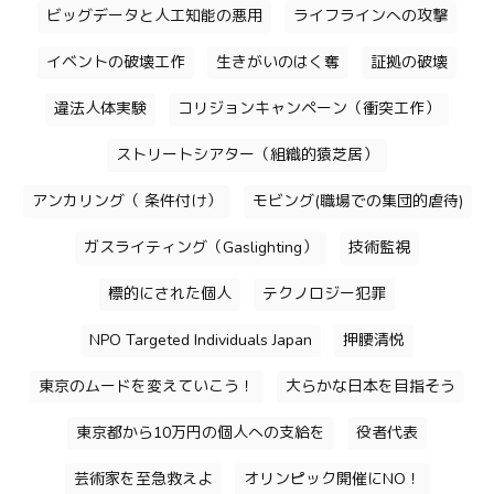
ビッグデータと人工知能の悪用
ライフラインへの攻撃
イベントの破壊工作
生きがいのはく奪
証拠の破壊
違法人体実験
コリジョンキャンペーン（衝突工作）
ストリートシアター（組織的猿芝居）
アンカリング（ 条件付け）
モビング(職場での集団的虐待)
ガスライティング（Gaslighting）
技術監視
標的にされた個人
テクノロジー犯罪
NPO Targeted Individuals Japan
押腰清悦
東京のムードを変えていこう！
大らかな日本を目指そう
東京都から10万円の個人への支給を
役者代表
芸術家を至急救えよ
オリンピック開催にNO！