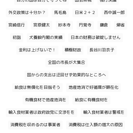
自分の国は自分で守ってね
国会無視
強行決議
外交政策は十分か？
馬毛島
日米２＋２
西中誠一郎
宮崎信行
宮原健太
妙本寺
円覚寺
鎌倉
帰省
初詣
犬養毅内閣の実績
日本の財務は破綻しません
金利は上げないで！
積極財政
長谷川羽衣子
全国の市長が大集合
国からの支出は迂回せず効果的なところへ
給食は無償化を目指そう
地産地消で好循環が顕在化
有機食材で地産地消を
給食に有機食材を
輸入食材業者は政府政党に交渉をを
輸入食材業者は警戒を
消費税を収めるのは事業者
消費税は仕入額の増大の原因