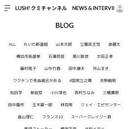
ロ
LUSH! クミチャンネル NEWS & INTERVIEW
BLOG
ALL
れいわ新選組
山本太郎
立憲民主党
泉健太
横浜市長選挙
石濱哲信
黒川敦彦
太田正孝
藤村晃子
山中竹春
田中康夫
外山まき
ワクチンで死ぬ場合がある
#国常立之尊
吉野敏明
松田学
参政党
小川淳也
西村ちなみ
三橋貴明
田中龍作
玉木雄一郎
林克明
ジェイ・エピセンター
畠山理仁
フランス10
スーパークレイジー君