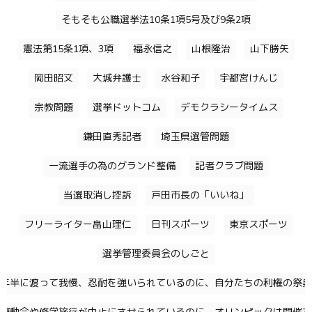
そもそも公職選挙法10条1項5号及び9条2項
憲法第15条1項、3項
福永信之
山根隆治
山下勝矢
岡田昭文
大城弁護士
水谷和子
宇都宮けんじ
宗教問題
選挙ドットコム
デモクラシータイムス
鎌田直秀記者
埼玉県選管問題
一流選手の為のグランド整備
記者クラブ問題
当選取消し控訴
戸田市長の「いいね」
フリーライター畠山理仁
日刊スポーツ
東京スポーツ
選挙管理委員会のしごと
年半に渡って我慢、忍耐を強いられているのに、自分たちの利権の祭典