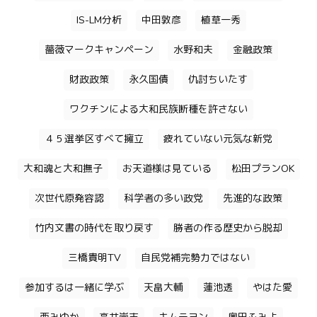
IS-LM分析
中田敦彦
植草一秀
薔薇マークキャンペーン
水野和夫
金融政策
財政政策
永久国債
仇討ちいたす
ワクチンによる大和民族断種を許さない
４５選挙区すべて擁立
疲れていない元気な新党
大和魂と大和撫子
お天道様は見ている
松田プランOK
次世代原発容認
科学者の多い政党
先進的な政策
竹内文書の時代を取り戻す
勝者の作る歴史から脱却
三橋貴明TV
自民党補完勢力ではない
参加するは一緒に学ぶ
天畠大輔
蓮池透
やはた愛