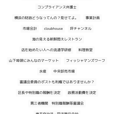
コンプライアンス弁護士
横浜の財政どうなってんの？見せてよ。
事業計画
市場会計
cloubhouse
坪チャンネル
海の見える新鮮悶えレストラン
店を始めたい人への流通学研修
料理教室
山下埠頭にみんなのマーケット
フィッシャマンズワーフ
水産
中央卸売市場
審議会委員のポストも利権ではありませんか？
区長や特別職の報酬を決定
政務活動費を決定
第三者機関 特別職報酬等審議会