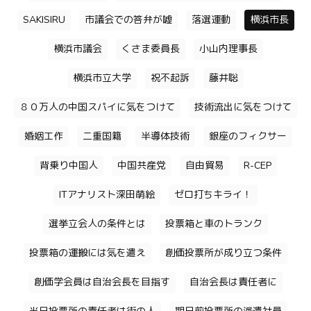
SAKISIRU
市議会での答弁が嘘
落選運動
横浜市長
横浜市議会
くさま委員長
小山内理事長
横浜市立大学
祝不起訴
藤井聡
８０万人の中国スパイに気をつけて
技術流出に気をつけて
婚姻工作
二重国籍
半導体技術
銀座のフィクサー
背乗り中国人
中国共産党
自由貿易
R-CEP
ITアナリスト深田萌絵
ゼロ打ちキライ！
選挙立会人の条件とは
投票箱と車のトランク
投票箱の運搬には気を遣え
創価投票所が成り立つ条件
創価学会員は自治会長を目指す
自治会長は責任者に