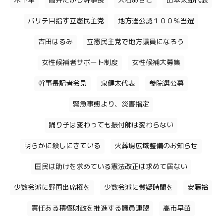
木下隼
高井たかし幹事長
大石あきこ
山本太郎代表
パリテ目指す立憲民主党
地方選公認１００％当選
吉田はるみ
立憲民主党で地方議員になろう
女性候補者サポート制度
女性候補大募集
幹事長記者会見
泉健太代表
参院選公募
緊急事態より、災害指定
踊り子は変わっても振付師は変わらない
明らかに殺しにきている
火葬場広域整備のお知らせ
国民は助けを求めている憲法改正は求めて居ない
少数会派に野国出席権を
少数会派に質疑時間を
安藤裕
責任ある積極財政を推進する議員連盟
高市早苗