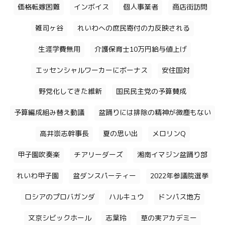
価格転嫁困難
インボイス
個人事業者
商店街訪問
雑司ヶ谷
れいわへの庶民寄付の力反映される
生涯学費無用
介護保育士10万円給与値上げ
エッセンシャルワーカーにボーナス
安住国対
野党化してきた維新
国民民主党の予算賛成
予算編成組み替え動議
盆踊りには排除の精神が微塵もない
高井崇志幹事長
夏の思い出
メロリンQ
甲子園吹奏楽
チアリーダーズ
湘南イマジン盆踊り部
れいわ甲子園
盆ダンスパーティー
2022年参議院選挙
ロシアのプロバガンダ
ハルキュウ
ドンパス地方
文京シビックホール
志葉玲
草の実アカデミー