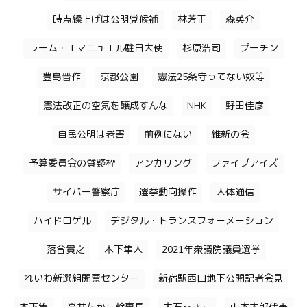
時点繰上げは公明党候補
林芳正
森英介
ラーム・エマニュエル駐日大使
杉原浩司
プーチン
豊島晋作
京都公園
憲法25条守ってない奴等
憲法改正の空気を醸成すんな
NHK
野田佳彦
自民公明は老害
前例にない
維新の会
予算委員会の質疑枠
アンカリング
ファイブアイズ
サイバー警察庁
選挙動向操作
人体通信
ハイドロゲル
デジタル・トランスフォーメーション
落合貴之
木下隼人
2021年衆議院議員選挙
れいわ新選組開票センター
新宿駅西口地下公開記者会見