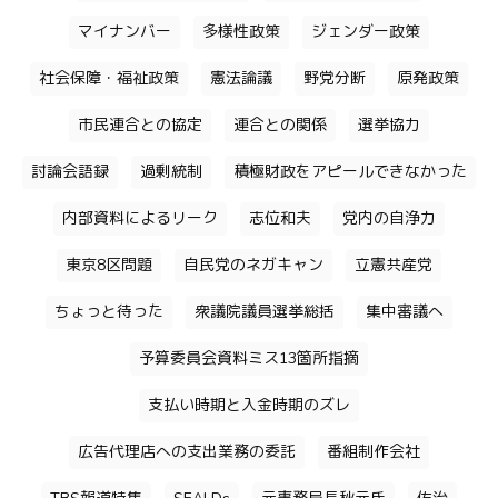
マイナンバー
多様性政策
ジェンダー政策
社会保障・福祉政策
憲法論議
野党分断
原発政策
市民連合との協定
連合との関係
選挙協力
討論会語録
過剰統制
積極財政をアピールできなかった
内部資料によるリーク
志位和夫
党内の自浄力
東京8区問題
自民党のネガキャン
立憲共産党
ちょっと待った
衆議院議員選挙総括
集中審議へ
予算委員会資料ミス13箇所指摘
支払い時期と入金時期のズレ
広告代理店への支出業務の委託
番組制作会社