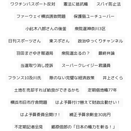
ワクチンパスポート反対
憲法に抵抗権
スパイ防止法
ファーウェイ横浜誘致問題
保護猫ユーチューバー
小此木八郎さんの後釜
衆院選神奈川3区
日刊スポーツさん
東スポさん
政治ゆっくりチャンネル
羽田まさゆき報道局
衆院選出るの？
最終弁論
当選取り消し控訴
スーパークレイジー君議員
フランス10及川氏
隙のない完璧な経済政策
井上さくら
土地を売却すれば給食ができるかも
定期借地権77年
横浜市旧市庁舎問題
はよ予算付け替えて財政出動せい！
はよ予算委員会開け！
補正予算余剰金30兆円
不定期記者会見
郷原信郎の「日本の権力を斬る！」