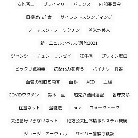
安倍晋三
プライマリー・バランス
内閣委員会
旧横浜市庁舎
サイレントスタンディング
ノーマスク・ノーワクチン
苫米地英人
新・ニュルンベルグ訴訟2021
ジャンシー・チュン・リンゼイ
狂牛病
プリオン蛋白
ビックリ鉱物毒
抗酸化力を奪う
バイナリー兵器
血管の細胞を殺す
血餅
AED
血栓
COVIDワクチン
鈴木 亘
超党派議員連盟
省庁交渉
住基ネット
盗聴法
Linux
フォークトーク
共通番号いらないネット
地方公共団体情報システム機構
ジョージ・オーウェル
サイバー警察庁創設