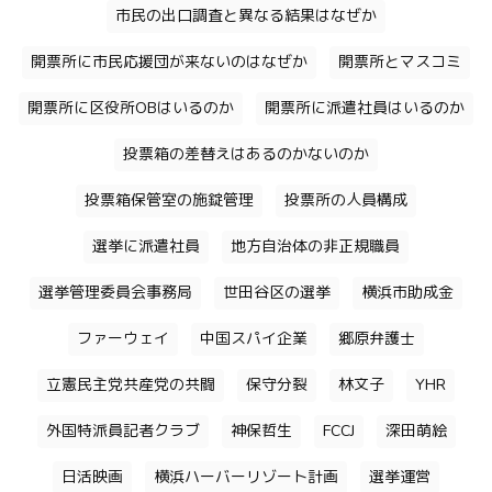
市民の出口調査と異なる結果はなぜか
開票所に市民応援団が来ないのはなぜか
開票所とマスコミ
開票所に区役所OBはいるのか
開票所に派遣社員はいるのか
投票箱の差替えはあるのかないのか
投票箱保管室の施錠管理
投票所の人員構成
選挙に派遣社員
地方自治体の非正規職員
選挙管理委員会事務局
世田谷区の選挙
横浜市助成金
ファーウェイ
中国スパイ企業
郷原弁護士
立憲民主党共産党の共闘
保守分裂
林文子
YHR
外国特派員記者クラブ
神保哲生
FCCJ
深田萌絵
日活映画
横浜ハーバーリゾート計画
選挙運営