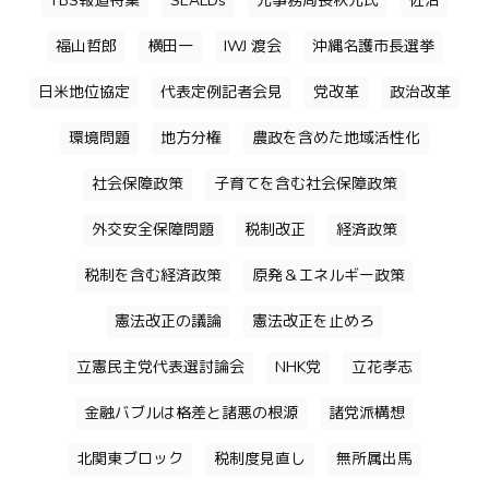
TBS報道特集
SEALDs
元事務局長秋元氏
佐治
福山哲郎
横田一
IWJ 渡会
沖縄名護市長選挙
日米地位協定
代表定例記者会見
党改革
政治改革
環境問題
地方分権
農政を含めた地域活性化
社会保障政策
子育てを含む社会保障政策
外交安全保障問題
税制改正
経済政策
税制を含む経済政策
原発＆エネルギー政策
憲法改正の議論
憲法改正を止めろ
立憲民主党代表選討論会
NHK党
立花孝志
金融バブルは格差と諸悪の根源
諸党派構想
北関東ブロック
税制度見直し
無所属出馬