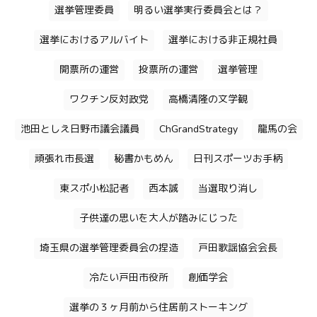
選挙管理委員
明るい選挙実行委員会とは？
選挙におけるアルバイト
選挙における非正規社員
開票所の運営
投票所の運営
選挙管理
ワクチン反対政党
高橋清隆の文学観
池田としえ日野市議会議員
ChGrandStrategy
龍馬の会
頑張れ市長選
秘書かもめん
日刊スポーツお手柄
東スポ小松記者
西本誠
当選取り消し
子供達の思いを大人が踏みにじった
埼玉県の選挙管理委員会の捏造
戸田歌謡協会会長
冷たい戸田市役所
創価学会
選挙の３ヶ月前から住居前ストーキング