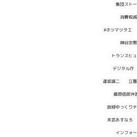
集団ストー
消費税減
#ホツマツタエ
神谷宗幣
トランスヒュ
デジタル庁
逢坂誠二
立憲
郷原信郎弁
政経ゆっくりチ
末武あすなろ
インフォー