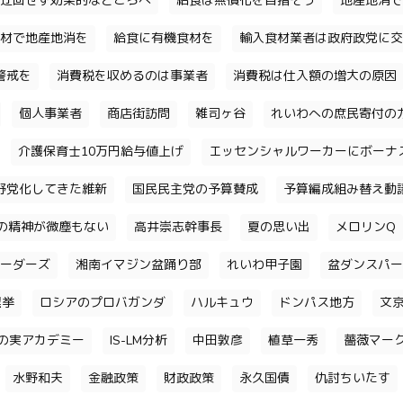
迂回せず効果的なところへ
給食は無償化を目指そう
地産地消で
材で地産地消を
給食に有機食材を
輸入食材業者は政府政党に交
警戒を
消費税を収めるのは事業者
消費税は仕入額の増大の原因
個人事業者
商店街訪問
雑司ヶ谷
れいわへの庶民寄付の
介護保育士10万円給与値上げ
エッセンシャルワーカーにボーナ
野党化してきた維新
国民民主党の予算賛成
予算編成組み替え動
の精神が微塵もない
高井崇志幹事長
夏の思い出
メロリンQ
ーダーズ
湘南イマジン盆踊り部
れいわ甲子園
盆ダンスパー
選挙
ロシアのプロバガンダ
ハルキュウ
ドンパス地方
文
の実アカデミー
IS-LM分析
中田敦彦
植草一秀
薔薇マー
水野和夫
金融政策
財政政策
永久国債
仇討ちいたす