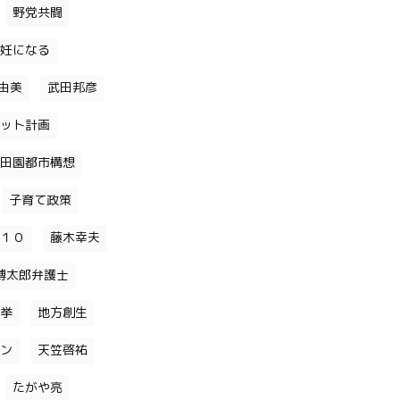
野党共闘
妊になる
由美
武田邦彦
ット計画
田園都市構想
子育て政策
１０
藤木幸夫
博太郎弁護士
挙
地方創生
ン
天笠啓祐
たがや亮