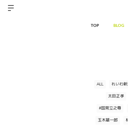
TOP
BLOG
ALL
れいわ新
太田正孝
#国常立之尊
玉木雄一郎