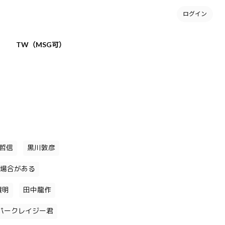
ログイン
TW（MSG可）
哲信
黒川敦彦
場合がある
貴明
田中龍作
パークレイジー君