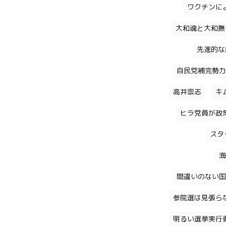
ワクチンに
大和魂と大和撫
先進的な
自民党補完勢力
高井崇志
キ
ヒラ党員が政
スタ
海
間違いのない国
参院選は見張ら
明るい選挙実行