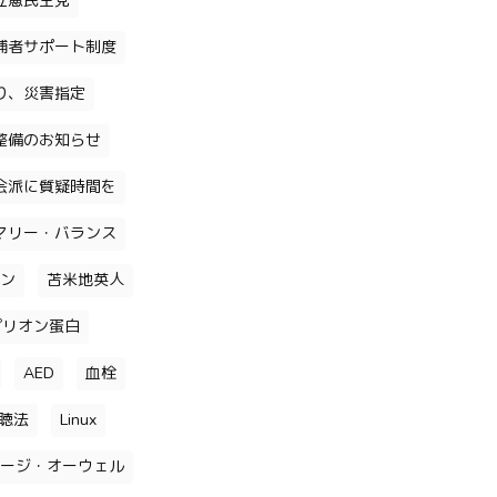
立憲民主党
補者サポート制度
り、災害指定
整備のお知らせ
会派に質疑時間を
マリー・バランス
ン
苫米地英人
プリオン蛋白
AED
血栓
聴法
Linux
ージ・オーウェル