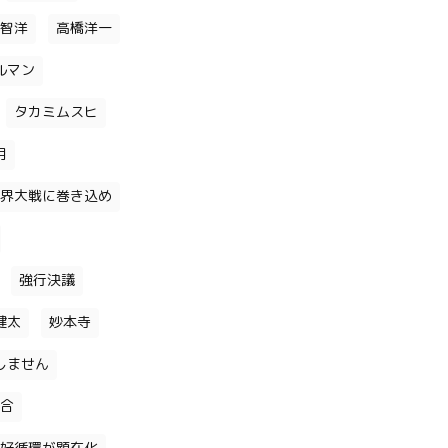
智洋
高橋洋一
ルマン
タカミムスヒ
月
界大戦に巻き込め
強行決議
健太
妙本寺
しません
合