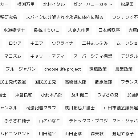
カー
櫛渕万里
北村イタル
ゼン・ハニーカット
松尾匡
税研究会
スパイクは分解されず永遠に体内に残る
ワクチンで不
水道橋博士
長谷川ういこ
大島九州男
日本新秩序
赤尾
ロシア
キエフ
ウクライナ
三井よしふみ
ムーンショ
ーマニズム
キャリー・マディ
スーパーシティ構想
デジタル
ブルージャパン
choose life project
環境政策
農業政策
民主党代表選
国民民主党
高橋健太郎
郷原信郎
フランス
護士
坪倉良和
小此木八郎
及川健二
つばさの党
加藤
ャンネル
司法記者クラブ
浅川拓也弁護士
戸田市議会議員選
ふうさわ純子
山名かなこ
デトックス・プロジェクト・ジャバ
ムドコンセント
川田龍平
山田正彦
森美歌
渡辺てる子