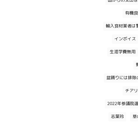
国からの支出は
有機食
輸入食材業者は
インボイス
生涯学費無用
盆踊りには排除
チアリ
2022年参議院
志葉玲
草