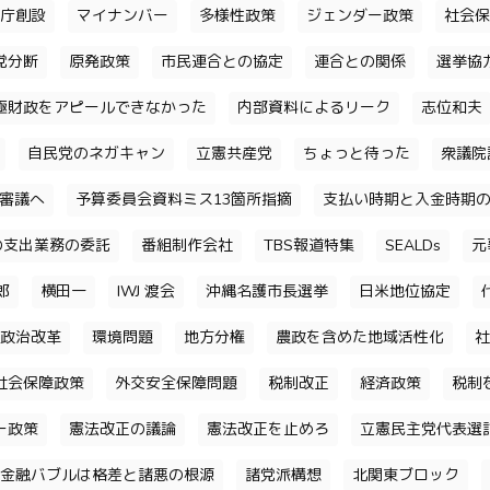
庁創設
マイナンバー
多様性政策
ジェンダー政策
社会保
党分断
原発政策
市民連合との協定
連合との関係
選挙協
極財政をアピールできなかった
内部資料によるリーク
志位和夫
自民党のネガキャン
立憲共産党
ちょっと待った
衆議院
審議へ
予算委員会資料ミス13箇所指摘
支払い時期と入金時期
の支出業務の委託
番組制作会社
TBS報道特集
SEALDs
元
郎
横田一
IWJ 渡会
沖縄名護市長選挙
日米地位協定
政治改革
環境問題
地方分権
農政を含めた地域活性化
社
社会保障政策
外交安全保障問題
税制改正
経済政策
税制
ー政策
憲法改正の議論
憲法改正を止めろ
立憲民主党代表選
金融バブルは格差と諸悪の根源
諸党派構想
北関東ブロック