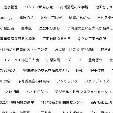
選挙管理
ワクチン反対政党
高橋清隆の文学観
池田としえ
trategy
龍馬の会
頑張れ市長選
秘書かもめん
日刊スポ
小松記者
西本誠
当選取り消し
子供達の思いを大人が踏みに
選挙管理委員会の捏造
戸田歌謡協会会長
冷たい戸田市役所
ヶ月前から住居前ストーキング
時点繰上げは公明党候補
林芳正
・エマニュエル駐日大使
杉原浩司
プーチン
豊島晋作
京
てない奴等
憲法改正の空気を醸成すんな
NHK
野田佳彦
新の会
予算委員会の質疑枠
アンカリング
ファイブアイズ
人体通信
ハイドロゲル
デジタル・トランスフォーメーショ
2021年衆議院議員選挙
れいわ新選組開票センター
新宿駅西口地