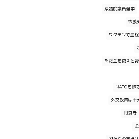
衆議院議員選挙
牧義
ワクチンで血栓
ただ金を使えと脅
NATOを
外交政策は十
円覚寺
金