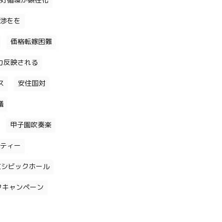
好循環が顕在化
渉をを
価格転嫁困難
力反映される
ス
安住国対
議
甲子園吹奏楽
ティー
京シビックホール
クキャンペーン