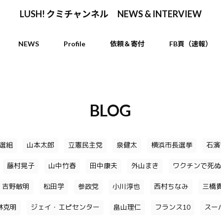
LUSH! クミチャンネル NEWS & INTERVIEW
NEWS
Profile
依頼＆寄付
FB頁（速報）
BLOG
選組
山本太郎
立憲民主党
泉健太
横浜市長選挙
石濱
藤村晃子
山中竹春
田中康夫
外山まき
ワクチンで死ぬ
吉野敏明
松田学
参政党
小川淳也
西村ちなみ
三橋
林克明
ジェイ・エピセンター
畠山理仁
フランス10
スー