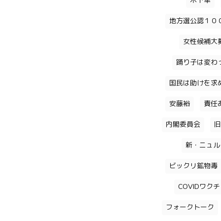
木下隼
地方選公認１０
女性候補大
踊り子は変わ
国民は助けを求
安藤裕
責任
内閣委員会
旧
新・ニュル
ビックリ鉱物毒
COVIDワク
フォークトーク