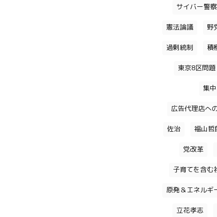
サイバー警察
憲法論議
野
過剰統制
積
東京8区問題
集中
広告代理店へ
佐治
福山哲
党改革
子育てを含む
原発＆エネルギ
立花孝志