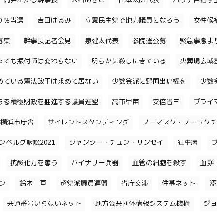
高井たかし幹事長
大石あきこ
山本太郎代表
パリテ目指す
０％当選
吉田はるみ
立憲民主党で地方議員になろう
女性候
募集
幹事長記者会見
泉健太代表
参院選公募
緊急事態よ
っても振付師は変わらない
明らかに殺しにきている
火葬場広域
めている憲法改正は求めて居ない
少数会派に野国出席権を
少数
ある積極財政を推進する議員連盟
高市早苗
安倍晋三
プライ
横浜市庁舎
サイレントスタンディング
ノーマスク・ノーワクチ
ンベルグ訴訟2021
ジャンシー・チュン・リンゼイ
狂牛病
抗酸化力を奪う
バイナリー兵器
血管の細胞を殺す
血餅
チン
鈴木 亘
超党派議員連盟
省庁交渉
住基ネット
盗
共通番号いらないネット
地方公共団体情報システム機構
ジョ