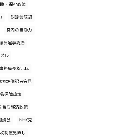
障・福祉政策
力
討論会語録
党内の自浄力
議員選挙総括
のズレ
事務局長秋元氏
代表定例記者会見
会保障政策
を含む経済政策
討論会
NHK党
税制度見直し