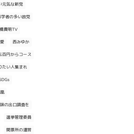
い元気な新党
科学者の多い政党
橋貴明TV
愛
西みゆか
五百円からコース
りたい人集まれ
DGs
凰
味の出口調査を
選挙管理委員
開票所の運営