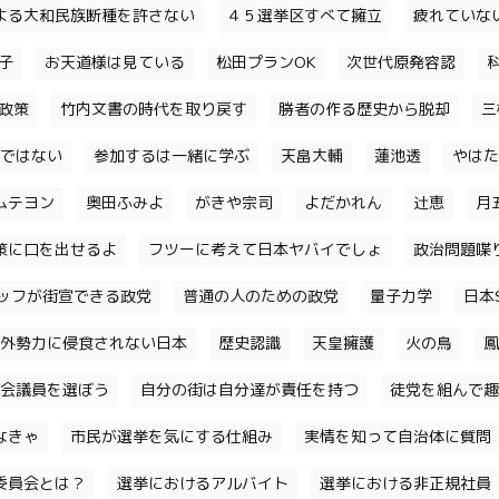
よる大和民族断種を許さない
４５選挙区すべて擁立
疲れていな
子
お天道様は見ている
松田プランOK
次世代原発容認
政策
竹内文書の時代を取り戻す
勝者の作る歴史から脱却
三
ではない
参加するは一緒に学ぶ
天畠大輔
蓮池透
やはた
ムテヨン
奥田ふみよ
がきや宗司
よだかれん
辻恵
月
策に口を出せるよ
フツーに考えて日本ヤバイでしょ
政治問題喋
ッフが街宣できる政党
普通の人のための政党
量子力学
日本S
外勢力に侵食されない日本
歴史認識
天皇擁護
火の鳥
鳳
会議員を選ぼう
自分の街は自分達が責任を持つ
徒党を組んで趣
なきゃ
市民が選挙を気にする仕組み
実情を知って自治体に質問
委員会とは？
選挙におけるアルバイト
選挙における非正規社員