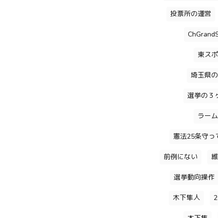
投票所の運営
ChGrandS
東スポ
埼玉県の
選挙の３
ラーム
憲法25条守っ
前例にない
維
選挙動向操作
木下隼人