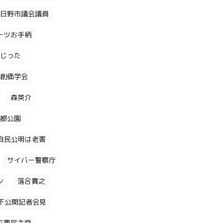
日野市議会議員
ーツお手柄
じった
創価学会
森英介
都公園
自民公明は老害
サイバー警察庁
ン
落合貴之
下公開記者会見