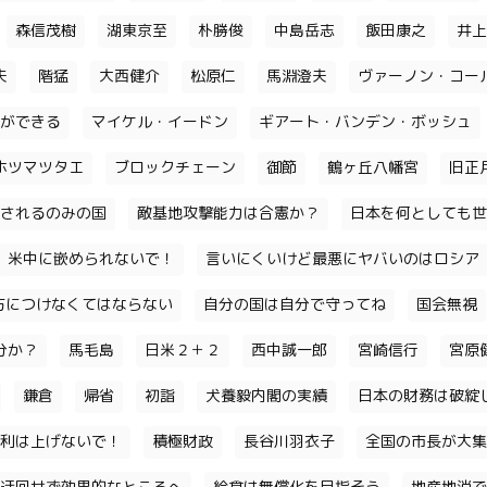
森信茂樹
湖東京至
朴勝俊
中島岳志
飯田康之
井上
夫
階猛
大西健介
松原仁
馬淵澄夫
ヴァーノン・コー
ができる
マイケル・イードン
ギアート・バンデン・ボッシュ
ホツマツタエ
ブロックチェーン
御節
鶴ヶ丘八幡宮
旧正
されるのみの国
敵基地攻撃能力は合憲か？
日本を何としても世
米中に嵌められないで！
言いにくいけど最悪にヤバいのはロシア
味方につけなくてはならない
自分の国は自分で守ってね
国会無視
分か？
馬毛島
日米２＋２
西中誠一郎
宮崎信行
宮原
鎌倉
帰省
初詣
犬養毅内閣の実績
日本の財務は破綻
利は上げないで！
積極財政
長谷川羽衣子
全国の市長が大集