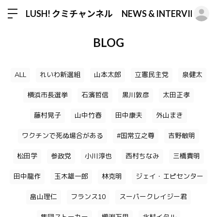
ロ
LUSH! クミチャンネル NEWS & INTERVIEW
BLOG
ALL
れいわ新選組
山本太郎
立憲民主党
泉健太
横浜市長選挙
石濱哲信
黒川敦彦
太田正孝
藤村晃子
山中竹春
田中康夫
外山まき
ワクチンで死ぬ場合がある
#国常立之尊
吉野敏明
松田学
参政党
小川淳也
西村ちなみ
三橋貴明
田中龍作
玉木雄一郎
林克明
ジェイ・エピセンター
畠山理仁
フランス10
スーパークレイジー君