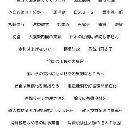
自分の国は自分で守ってね
国会無視
強行決議
外交政策は十分か？
馬毛島
日米２＋２
西中誠一郎
宮崎信行
宮原健太
妙本寺
円覚寺
鎌倉
帰省
初詣
犬養毅内閣の実績
日本の財務は破綻しません
金利は上げないで！
積極財政
長谷川羽衣子
全国の市長が大集合
国からの支出は迂回せず効果的なところへ
給食は無償化を目指そう
地産地消で好循環が顕在化
有機食材で地産地消を
給食に有機食材を
輸入食材業者は政府政党に交渉をを
輸入食材業者は警戒を
消費税を収めるのは事業者
消費税は仕入額の増大の原因