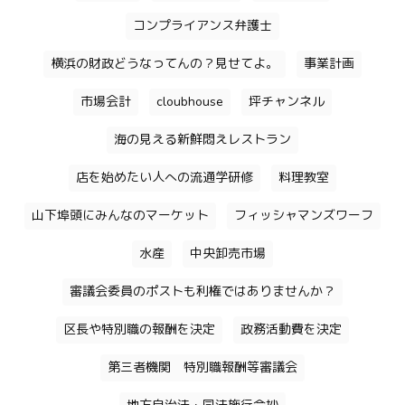
コンプライアンス弁護士
横浜の財政どうなってんの？見せてよ。
事業計画
市場会計
cloubhouse
坪チャンネル
海の見える新鮮悶えレストラン
店を始めたい人への流通学研修
料理教室
山下埠頭にみんなのマーケット
フィッシャマンズワーフ
水産
中央卸売市場
審議会委員のポストも利権ではありませんか？
区長や特別職の報酬を決定
政務活動費を決定
第三者機関 特別職報酬等審議会