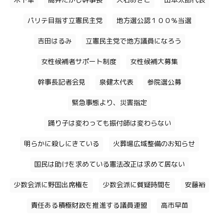
木下隼
高井たかし幹事長
大石あきこ
山本太郎代表
パリテ目指す立憲民主党
地方選公認１００％当選
吉田はるみ
立憲民主党で地方議員になろう
女性候補者サポート制度
女性候補大募集
幹事長記者会見
泉健太代表
参院選公募
緊急事態より、災害指定
踊り子は変わっても振付師は変わらない
明らかに殺しにきている
火葬場広域整備のお知らせ
国民は助けを求めている憲法改正は求めて居ない
少数会派に野国出席権を
少数会派に質疑時間を
安藤裕
責任ある積極財政を推進する議員連盟
高市早苗