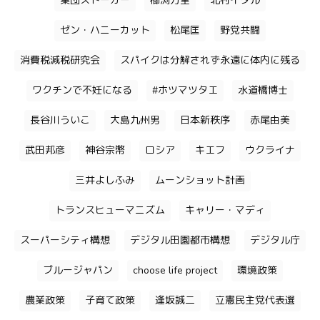
集団ストーカー
櫛渕万里
北村イタル
ゼン・ハニーカット
松尾匡
野党共闘
消費税減税研究会
スパイクは分解されず永遠に体内に残る
ワクチンで不妊になる
#ホツマツタエ
水道橋博士
長谷川ういこ
大島九州男
日本新秩序
赤尾由美
武田邦彦
神谷宗幣
ロシア
キエフ
ウクライナ
三井よしふみ
ムーンショット計画
トランスヒューマニズム
キャリー・マディ
スーパーシティ構想
デジタル田園都市構想
デジタル庁
ブルージャパン
choose life project
環境政策
農業政策
子育て政策
逢坂誠二
立憲民主党代表選