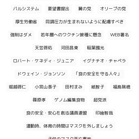
パルシステム
要望書提出
翼の党
オリーブの党
厚生労働省
同調圧力が生まれないように配慮すべき
強制はダメ
若年層へのワクチン接種に懸念
WEB署名
天笠啓佑
河田昌東
稲葉國光
ロバート・ケネディ・ジュニア
イグナチオ・チャペラ
ドウェイン・ジョンソン
「食の安全を守る人々」
堀越啓仁
小宮山泰子
田村まみ
紙智子
福島瑞穂
篠原孝
ゲノム編集食物
超党派
食の安全・安心を創る議員連盟
印鑰智哉
運動時、体育の時間はマスクを外しましょう