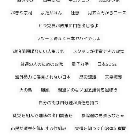
西みゆか
高井崇志
キムテヨン
奥田ふみよ
がきや宗司
よだかれん
辻恵
月五百円からコース
ヒラ党員が政策に口を出せるよ
フツーに考えて日本ヤバイでしょ
政治問題喋りたい人集まれ
スタッフが街宣できる政党
普通の人のための政党
量子力学
日本SDGs
海外勢力に侵食されない日本
歴史認識
天皇擁護
火の鳥
鳳凰
間違いのない国会議員を選ぼう
自分の街は自分達が責任を持つ
徒党を組んで趣味の出口調査を
参院選は見張らなきゃ
市民が選挙を気にする仕組み
実情を知って自治体に質問