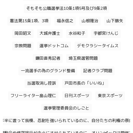
そもそも公職選挙法10条1項5号及び9条2項
憲法第15条1項、3項
福永信之
山根隆治
山下勝矢
岡田昭文
大城弁護士
水谷和子
宇都宮けんじ
宗教問題
選挙ドットコム
デモクラシータイムス
鎌田直秀記者
埼玉県選管問題
一流選手の為のグランド整備
記者クラブ問題
当選取消し控訴
戸田市長の「いいね」
フリーライター畠山理仁
日刊スポーツ
東京スポーツ
選挙管理委員会のしごと
年半に渡って我慢、忍耐を強いられているのに、自分たちの利権の祭典