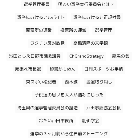
選挙管理委員
明るい選挙実行委員会とは？
選挙におけるアルバイト
選挙における非正規社員
開票所の運営
投票所の運営
選挙管理
ワクチン反対政党
高橋清隆の文学観
池田としえ日野市議会議員
ChGrandStrategy
龍馬の会
頑張れ市長選
秘書かもめん
日刊スポーツお手柄
東スポ小松記者
西本誠
当選取り消し
子供達の思いを大人が踏みにじった
埼玉県の選挙管理委員会の捏造
戸田歌謡協会会長
冷たい戸田市役所
創価学会
選挙の３ヶ月前から住居前ストーキング