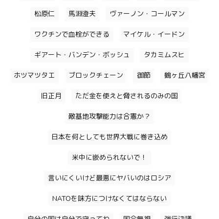
松原仁
馬淵澄夫
ヴァーノン・コールマン
ワクチンで血栓ができる
マイケル・イードン
ギアート・バンデン・ボッシュ
タカミムスヒ
ホツマツタエ
ブロックチェーン
御節
鶴ヶ丘八幡宮
旧正月
ただ金を使えと脅されるのみの国
敵基地攻撃能力は合憲か？
日本を何としても世界大戦に巻き込め
米中に嵌められないで！
言いにくいけど最悪にヤバいのはロシア
NATOを味方につけなくてはならない