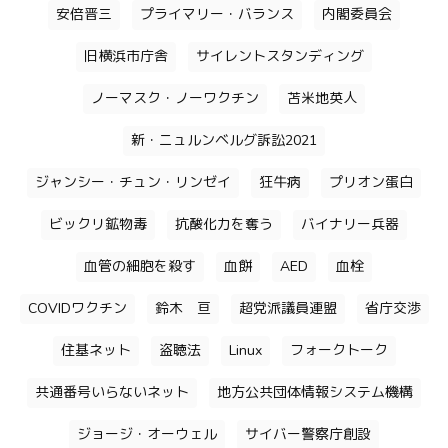
安倍晋三
プライマリー・バランス
内閣委員会
旧横浜市庁舎
サイレントスタンディング
ノーマスク・ノーワクチン
苫米地英人
新・ニュルンベルグ訴訟2021
ジャンシー・チュン・リンゼイ
狂牛病
プリオン蛋白
ビックリ鉱物毒
抗酸化力を奪う
バイナリー兵器
血管の細胞を殺す
血餅
AED
血栓
COVIDワクチン
鈴木 亘
超党派議員連盟
省庁交渉
住基ネット
盗聴法
Linux
フォークトーク
共通番号いらないネット
地方公共団体情報システム機構
ジョージ・オーウェル
サイバー警察庁創設