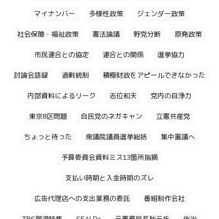
マイナンバー
多様性政策
ジェンダー政策
社会保障・福祉政策
憲法論議
野党分断
原発政策
市民連合との協定
連合との関係
選挙協力
討論会語録
過剰統制
積極財政をアピールできなかった
内部資料によるリーク
志位和夫
党内の自浄力
東京8区問題
自民党のネガキャン
立憲共産党
ちょっと待った
衆議院議員選挙総括
集中審議へ
予算委員会資料ミス13箇所指摘
支払い時期と入金時期のズレ
広告代理店への支出業務の委託
番組制作会社