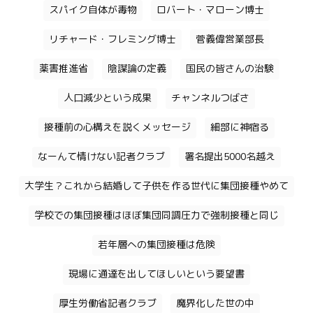
スパイク自体が毒物
ロバート・マローン博士
リチャード・フレミング博士
菅義偉営業部長
薬害推進省
陰謀論の定義
国民の皆さんの治験
人口減少という成果
チャンネルつばさ
接種前の心構えを説くメッセージ
細部に神宿る
なーんて情けない記者クラブ
署名提出5000名越え
大学生？これから結婚して子供を作る世代に集団接種やめて
学校での集団接種はほぼ集団同調圧力で強制接種と同じ
若年層への集団接種は危険
現場に通達を出してほしいという要望書
厚生労働省記者クラブ
魔界化した世の中