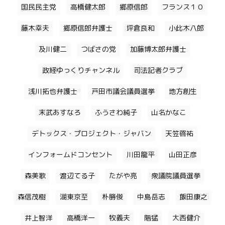
国民民主党
高橋健太郎
郷原信郎
フランス１０
藤木幸夫
郷原信郎弁護士
坪倉良和
小此木八郎
及川健二
つばさの党
加藤博太郎弁護士
政経ゆっくりチャンネル
司法記者クラブ
浅川拓也弁護士
戸田市議会議員選挙
地方創生
末武あすなろ
ふうさわ純子
山名かなこ
デトックス・プロジェクト・ジャバン
天笠啓祐
インフォームドコンセント
川田龍平
山田正彦
森美歌
渡辺てる子
たがや亮
衆議院議員選挙
森信茂樹
湖東京至
朴勝俊
中島岳志
飯田康之
井上智洋
高橋洋一
牧義夫
階猛
大西健介