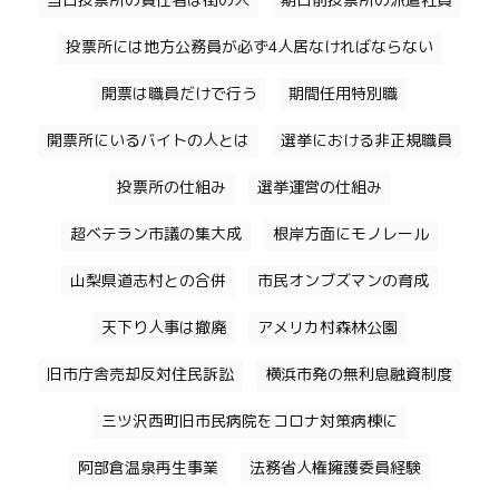
当日投票所の責任者は街の人
期日前投票所の派遣社員
投票所には地方公務員が必ず4人居なければならない
開票は職員だけで行う
期間任用特別職
開票所にいるバイトの人とは
選挙における非正規職員
投票所の仕組み
選挙運営の仕組み
超ベテラン市議の集大成
根岸方面にモノレール
山梨県道志村との合併
市民オンブズマンの育成
天下り人事は撤廃
アメリカ村森林公園
旧市庁舎売却反対住民訴訟
横浜市発の無利息融資制度
三ツ沢西町旧市民病院をコロナ対策病棟に
阿部倉温泉再生事業
法務省人権擁護委員経験