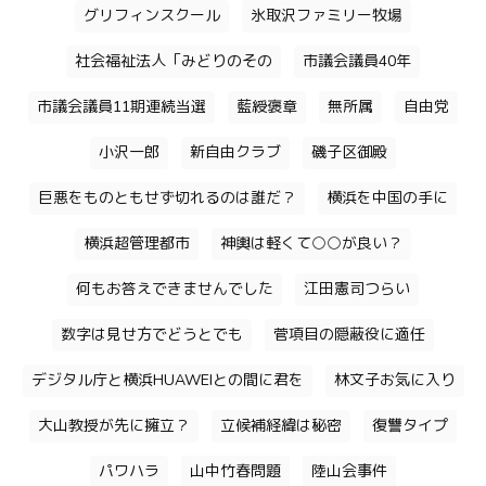
グリフィンスクール
氷取沢ファミリー牧場
社会福祉法人「みどりのその
市議会議員40年
市議会議員11期連続当選
藍綬褒章
無所属
自由党
小沢一郎
新自由クラブ
磯子区御殿
巨悪をものともせず切れるのは誰だ？
横浜を中国の手に
横浜超管理都市
神輿は軽くて○○が良い？
何もお答えできませんでした
江田憲司つらい
数字は見せ方でどうとでも
菅項目の隠蔽役に適任
デジタル庁と横浜HUAWEIとの間に君を
林文子お気に入り
大山教授が先に擁立？
立候補経緯は秘密
復讐タイプ
パワハラ
山中竹春問題
陸山会事件