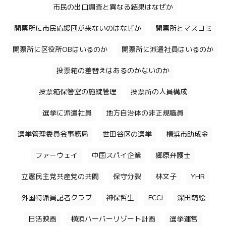
市民の出口調査と異なる結果はなぜか
開票所に市民応援団が来ないのはなぜか
開票所とマスコミ
開票所に区役所OBはいるのか
開票所に派遣社員はいるのか
投票箱の差替えはあるのかないのか
投票箱保管室の施錠管理
投票所の人員構成
選挙に派遣社員
地方自治体の非正規職員
選挙管理委員会事務局
世田谷区の選挙
横浜市助成金
ファーウェイ
中国スパイ企業
郷原弁護士
立憲民主党共産党の共闘
保守分裂
林文子
YHR
外国特派員記者クラブ
神保哲生
FCCJ
深田萌絵
日活映画
横浜ハーバーリゾート計画
選挙運営