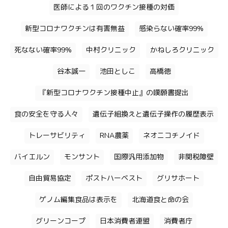
医師による１回のワクチン接種の対価
新型コロナワクチンは有害無益
感染らない確率99%
死なない確率99%
中村クリニック
かねしろクリニック
谷本誠一
池田としこ
高橋徳
『新型コロナワクチン接種中止』の嘆願書提出
食の安全を守る人々
遺伝子組換えと遺伝子操作の履歴表示
トレーサビリティ
RNA農薬
ネオニコチノイド
バイエルン
モンサント
国際汎用添加物
非関税障壁
自由貿易協定
ポストハーベスト
グリサホート
ゲノム編集食品は表示を
北海道食と命の会
グリーンコープ
日本消費者連盟
消費者庁