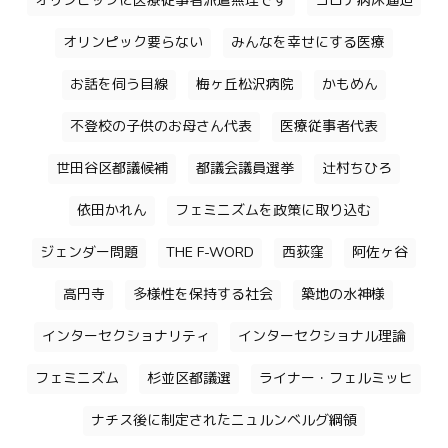
オリンピックに医療従事者派遣無理です
コロナ病床逼迫
オリンピック要らない
みんなを幸せにする医療
お話を伺う目線
梅ヶ丘松沢病院
かもめん
不登校の子供のお母さん代表
医療従事者代表
世田谷区都議候補
都議会議員選挙
辻村ちひろ
依田かれん
フェミニズムを政策に取り込む
ジェンダー問題
THE F-WORD
西荻窪
阿佐ヶ谷
高円寺
多様性を保持する社会
築地の水神様
インターセクショナリティ
インターセクショナル理論
フェミニズム
杉並区都議選
ライナー・フェルミッヒ
ナチス後に制定されたニュルンベルグ綱領