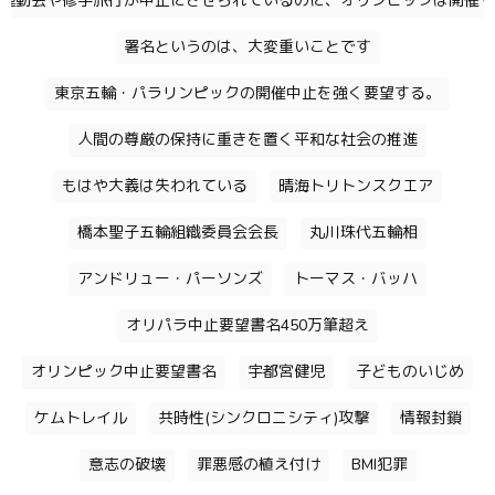
運動会や修学旅行が中止にさせられているのに、オリンピックは開催す
署名というのは、大変重いことです
東京五輪・パラリンピックの開催中止を強く要望する。
人間の尊厳の保持に重きを置く平和な社会の推進
もはや大義は失われている
晴海トリトンスクエア
橋本聖子五輪組織委員会会長
丸川珠代五輪相
アンドリュー・パーソンズ
トーマス・バッハ
オリパラ中止要望書名450万筆超え
オリンピック中止要望書名
宇都宮健児
子どものいじめ
ケムトレイル
共時性(シンクロニシティ)攻撃
情報封鎖
意志の破壊
罪悪感の植え付け
BMI犯罪