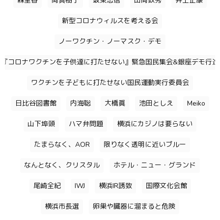
森里香
岡真樹子
坂東忠信
山岡鉄秀
井上正康
新型コロナウィルスを考える会
ノーワクチン・ノーマスク・デモ
『コロナワクチンを子供達に打たせない』緊急国民集会&銀座デモ行進
ワクチンを子どもに打たせない国民運動実行委員会
日比谷図書館
内海聡
大橋眞
池田としえ
Meiko
山下埠頭
ハマ弁問題
横浜にカジノは要らない
たまらなく、AOR
限りなく透明に近いブルー
なんとなく、クリスタル
ホテル・ニュー・グランド
尾崎全紀
IWJ
横浜IR誘致
国際文化会館
横浜市長選
卵巣や臓器に溜まると危険