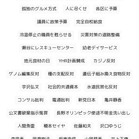
孤独のグルメ方式
人に尽くせ
各区に予算
議員に政策予算
完全自校給食
冷温停止の職員を甦らせる
災害対策の道路整備
瀬谷にレスキューセンター
幼老デイサービス
地元食材の日
YHR計画賛成
カジノ反対
ゲノム編集反対
種の支配反対
遺伝子組み換え食物反対
宇沢弘文
社会的共通資本
水道民営化反対
コンサル批判
電通批判
新党日本
亀井静香
公文書破棄指示冤罪
長野オリンピック使途不明金洗い出し
人間魚雷
榎本セイヤ
佐藤和夫
沢口ゆうじ