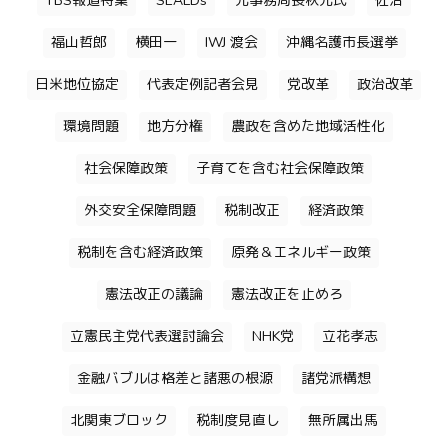
TBS報道特集
SEALDs
元事務局長秋元氏
佐治
福山哲郎
横田一
IWJ 渡会
沖縄名護市長選挙
日米地位協定
代表定例記者会見
党改革
政治改革
環境問題
地方分権
農政を含めた地域活性化
社会保障政策
子育てを含む社会保障政策
外交安全保障問題
税制改正
経済政策
税制を含む経済政策
原発＆エネルギー政策
憲法改正の議論
憲法改正を止めろ
立憲民主党代表選討論会
NHK党
立花孝志
金融バブルは格差と諸悪の根源
諸党派構想
北関東ブロック
税制度見直し
無所属出馬