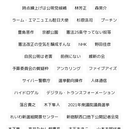
時点繰上げは公明党候補
林芳正
森英介
ラーム・エマニュエル駐日大使
杉原浩司
プーチン
豊島晋作
京都公園
憲法25条守ってない奴等
憲法改正の空気を醸成すんな
NHK
野田佳彦
自民公明は老害
前例にない
維新の会
予算委員会の質疑枠
アンカリング
ファイブアイズ
サイバー警察庁
選挙動向操作
人体通信
ハイドロゲル
デジタル・トランスフォーメーション
落合貴之
木下隼人
2021年衆議院議員選挙
れいわ新選組開票センター
新宿駅西口地下公開記者会見