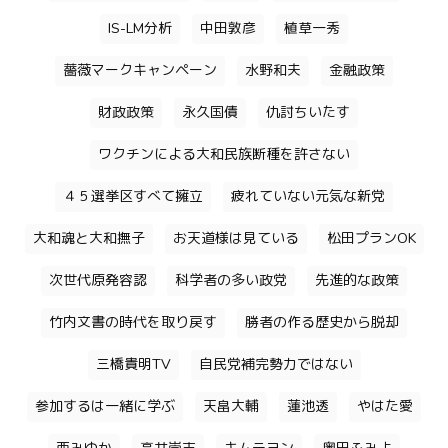
IS-LM分析
中田敦彦
植草一秀
薔薇マークキャンペーン
水野和夫
金融政策
財政政策
永久国債
仇討ちいたす
ワクチンによる大和民族断種を許さない
４５選挙区すべて擁立
疲れていない元気な新党
大和魂と大和撫子
お天道様は見ている
松田プランOK
次世代原発容認
科学者の多い政党
先進的な政策
竹内文書の時代を取り戻す
勝者の作る歴史から脱却
三橋貴明TV
自民党補完勢力ではない
参加するは一緒に学ぶ
天畠大輔
蓮池透
やはた愛