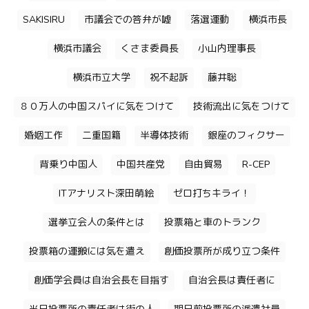
SAKISIRU
市議会での答弁が嘘
落選運動
横浜市長
横浜市議会
くさま委員長
小山内理事長
横浜市立大学
祝不起訴
藤井聡
８０万人の中国スパイに気をつけて
技術流出に気をつけて
婚姻工作
二重国籍
半導体技術
銀座のフィクサー
背乗り中国人
中国共産党
自由貿易
R-CEP
ITアナリスト深田萌絵
ゼロ打ちキライ！
選挙立会人の条件とは
投票箱と車のトランク
投票箱の運搬には気を遣え
創価投票所が成り立つ条件
創価学会員は自治会長を目指す
自治会長は責任者に