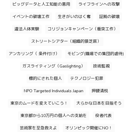
ビッグデータと人工知能の悪用
ライフラインへの攻撃
イベントの破壊工作
生きがいのはく奪
証拠の破壊
違法人体実験
コリジョンキャンペーン（衝突工作）
ストリートシアター（組織的猿芝居）
アンカリング（ 条件付け）
モビング(職場での集団的虐待)
ガスライティング（Gaslighting）
技術監視
標的にされた個人
テクノロジー犯罪
NPO Targeted Individuals Japan
押腰清悦
東京のムードを変えていこう！
大らかな日本を目指そう
東京都から10万円の個人への支給を
役者代表
芸術家を至急救えよ
オリンピック開催にNO！