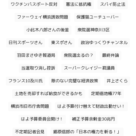
ワクチンパスポート反対
憲法に抵抗権
スパイ防止法
ファーウェイ横浜誘致問題
保護猫ユーチューバー
小此木八郎さんの後釜
衆院選神奈川3区
日刊スポーツさん
東スポさん
政治ゆっくりチャンネル
羽田まさゆき報道局
衆院選出るの？
最終弁論
当選取り消し控訴
スーパークレイジー君議員
フランス10及川氏
隙のない完璧な経済政策
井上さくら
土地を売却すれば給食ができるかも
定期借地権77年
横浜市旧市庁舎問題
はよ予算付け替えて財政出動せい！
はよ予算委員会開け！
補正予算余剰金30兆円
不定期記者会見
郷原信郎の「日本の権力を斬る！」