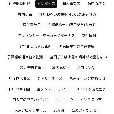
価格転嫁困難
インボイス
個人事業者
商店街訪問
雑司ヶ谷
れいわへの庶民寄付の力反映される
生涯学費無用
介護保育士10万円給与値上げ
エッセンシャルワーカーにボーナス
安住国対
野党化してきた維新
国民民主党の予算賛成
予算編成組み替え動議
盆踊りには排除の精神が微塵もない
高井崇志幹事長
夏の思い出
メロリンQ
甲子園吹奏楽
チアリーダーズ
湘南イマジン盆踊り部
れいわ甲子園
盆ダンスパーティー
2022年参議院選挙
ロシアのプロバガンダ
ハルキュウ
ドンパス地方
文京シビックホール
志葉玲
草の実アカデミー