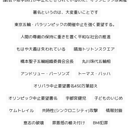
運動会や修学旅行が中止にさせられているのに、オリンピックは開催す
署名というのは、大変重いことです
東京五輪・パラリンピックの開催中止を強く要望する。
人間の尊厳の保持に重きを置く平和な社会の推進
もはや大義は失われている
晴海トリトンスクエア
橋本聖子五輪組織委員会会長
丸川珠代五輪相
アンドリュー・パーソンズ
トーマス・バッハ
オリパラ中止要望書名450万筆超え
オリンピック中止要望書名
宇都宮健児
子どものいじめ
ケムトレイル
共時性(シンクロニシティ)攻撃
情報封鎖
意志の破壊
罪悪感の植え付け
BMI犯罪