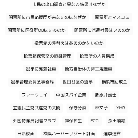
市民の出口調査と異なる結果はなぜか
開票所に市民応援団が来ないのはなぜか
開票所とマスコミ
開票所に区役所OBはいるのか
開票所に派遣社員はいるのか
投票箱の差替えはあるのかないのか
投票箱保管室の施錠管理
投票所の人員構成
選挙に派遣社員
地方自治体の非正規職員
選挙管理委員会事務局
世田谷区の選挙
横浜市助成金
ファーウェイ
中国スパイ企業
郷原弁護士
立憲民主党共産党の共闘
保守分裂
林文子
YHR
外国特派員記者クラブ
神保哲生
FCCJ
深田萌絵
日活映画
横浜ハーバーリゾート計画
選挙運営