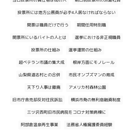
当日投票所の責任者は街の人
期日前投票所の派遣社員
投票所には地方公務員が必ず4人居なければならない
開票は職員だけで行う
期間任用特別職
開票所にいるバイトの人とは
選挙における非正規職員
投票所の仕組み
選挙運営の仕組み
超ベテラン市議の集大成
根岸方面にモノレール
山梨県道志村との合併
市民オンブズマンの育成
天下り人事は撤廃
アメリカ村森林公園
旧市庁舎売却反対住民訴訟
横浜市発の無利息融資制度
三ツ沢西町旧市民病院をコロナ対策病棟に
阿部倉温泉再生事業
法務省人権擁護委員経験