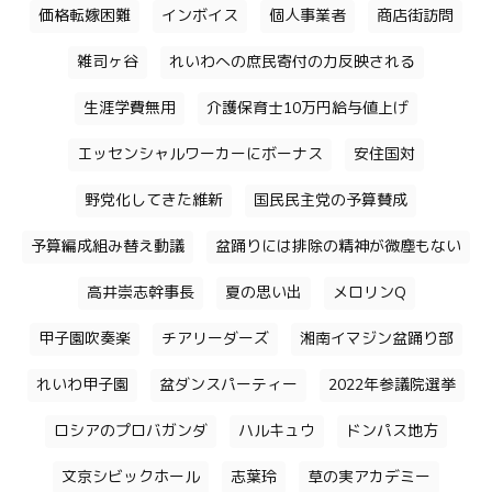
価格転嫁困難
インボイス
個人事業者
商店街訪問
雑司ヶ谷
れいわへの庶民寄付の力反映される
生涯学費無用
介護保育士10万円給与値上げ
エッセンシャルワーカーにボーナス
安住国対
野党化してきた維新
国民民主党の予算賛成
予算編成組み替え動議
盆踊りには排除の精神が微塵もない
高井崇志幹事長
夏の思い出
メロリンQ
甲子園吹奏楽
チアリーダーズ
湘南イマジン盆踊り部
れいわ甲子園
盆ダンスパーティー
2022年参議院選挙
ロシアのプロバガンダ
ハルキュウ
ドンパス地方
文京シビックホール
志葉玲
草の実アカデミー