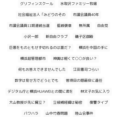
グリフィンスクール
氷取沢ファミリー牧場
社会福祉法人「みどりのその
市議会議員40年
市議会議員11期連続当選
藍綬褒章
無所属
自由党
小沢一郎
新自由クラブ
磯子区御殿
巨悪をものともせず切れるのは誰だ？
横浜を中国の手に
横浜超管理都市
神輿は軽くて○○が良い？
何もお答えできませんでした
江田憲司つらい
数字は見せ方でどうとでも
菅項目の隠蔽役に適任
デジタル庁と横浜HUAWEIとの間に君を
林文子お気に入り
大山教授が先に擁立？
立候補経緯は秘密
復讐タイプ
パワハラ
山中竹春問題
陸山会事件