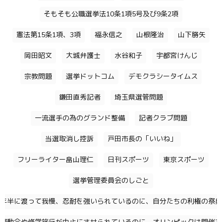
そもそも公職選挙法10条1項5号及び9条2項
憲法第15条1項、3項
福永信之
山根隆治
山下勝矢
岡田昭文
大城弁護士
水谷和子
宇都宮けんじ
宗教問題
選挙ドットコム
デモクラシータイムス
鎌田直秀記者
埼玉県選管問題
一流選手の為のグランド整備
記者クラブ問題
当選取消し控訴
戸田市長の「いいね」
フリーライター畠山理仁
日刊スポーツ
東京スポーツ
選挙管理委員会のしごと
年半に渡って我慢、忍耐を強いられているのに、自分たちの利権の祭典