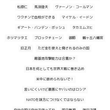
松原仁
馬淵澄夫
ヴァーノン・コールマン
ワクチンで血栓ができる
マイケル・イードン
ギアート・バンデン・ボッシュ
タカミムスヒ
ホツマツタエ
ブロックチェーン
御節
鶴ヶ丘八幡宮
旧正月
ただ金を使えと脅されるのみの国
敵基地攻撃能力は合憲か？
日本を何としても世界大戦に巻き込め
米中に嵌められないで！
言いにくいけど最悪にヤバいのはロシア
NATOを味方につけなくてはならない