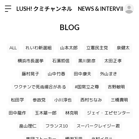
ロ
LUSH! クミチャンネル NEWS & INTERVIEW
BLOG
ALL
れいわ新選組
山本太郎
立憲民主党
泉健太
横浜市長選挙
石濱哲信
黒川敦彦
太田正孝
藤村晃子
山中竹春
田中康夫
外山まき
ワクチンで死ぬ場合がある
#国常立之尊
吉野敏明
松田学
参政党
小川淳也
西村ちなみ
三橋貴明
田中龍作
玉木雄一郎
林克明
ジェイ・エピセンター
畠山理仁
フランス10
スーパークレイジー君