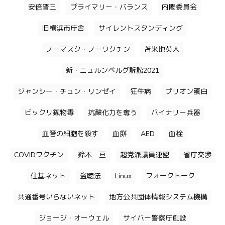
安倍晋三
プライマリー・バランス
内閣委員会
旧横浜市庁舎
サイレントスタンディング
ノーマスク・ノーワクチン
苫米地英人
新・ニュルンベルグ訴訟2021
ジャンシー・チュン・リンゼイ
狂牛病
プリオン蛋白
ビックリ鉱物毒
抗酸化力を奪う
バイナリー兵器
血管の細胞を殺す
血餅
AED
血栓
COVIDワクチン
鈴木 亘
超党派議員連盟
省庁交渉
住基ネット
盗聴法
Linux
フォークトーク
共通番号いらないネット
地方公共団体情報システム機構
ジョージ・オーウェル
サイバー警察庁創設