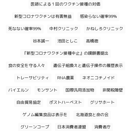
医師による１回のワクチン接種の対価
新型コロナワクチンは有害無益
感染らない確率99%
死なない確率99%
中村クリニック
かねしろクリニック
谷本誠一
池田としこ
高橋徳
『新型コロナワクチン接種中止』の嘆願書提出
食の安全を守る人々
遺伝子組換えと遺伝子操作の履歴表示
トレーサビリティ
RNA農薬
ネオニコチノイド
バイエルン
モンサント
国際汎用添加物
非関税障壁
自由貿易協定
ポストハーベスト
グリサホート
ゲノム編集食品は表示を
北海道食と命の会
グリーンコープ
日本消費者連盟
消費者庁