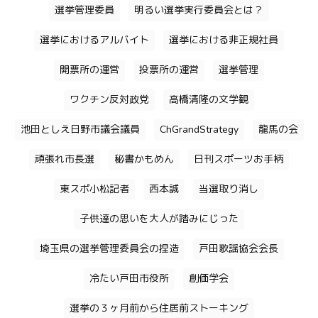
選挙管理委員
明るい選挙実行委員会とは？
選挙におけるアルバイト
選挙における非正規社員
開票所の運営
投票所の運営
選挙管理
ワクチン反対政党
高橋清隆の文学観
池田としえ日野市議会議員
ChGrandStrategy
龍馬の会
頑張れ市長選
秘書かもめん
日刊スポーツお手柄
東スポ小松記者
西本誠
当選取り消し
子供達の思いを大人が踏みにじった
埼玉県の選挙管理委員会の捏造
戸田歌謡協会会長
冷たい戸田市役所
創価学会
選挙の３ヶ月前から住居前ストーキング