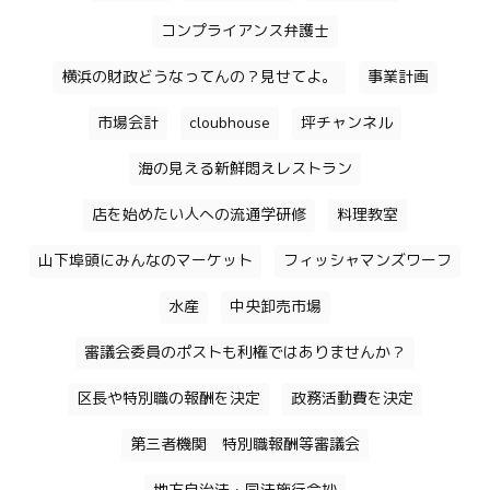
コンプライアンス弁護士
横浜の財政どうなってんの？見せてよ。
事業計画
市場会計
cloubhouse
坪チャンネル
海の見える新鮮悶えレストラン
店を始めたい人への流通学研修
料理教室
山下埠頭にみんなのマーケット
フィッシャマンズワーフ
水産
中央卸売市場
審議会委員のポストも利権ではありませんか？
区長や特別職の報酬を決定
政務活動費を決定
第三者機関 特別職報酬等審議会