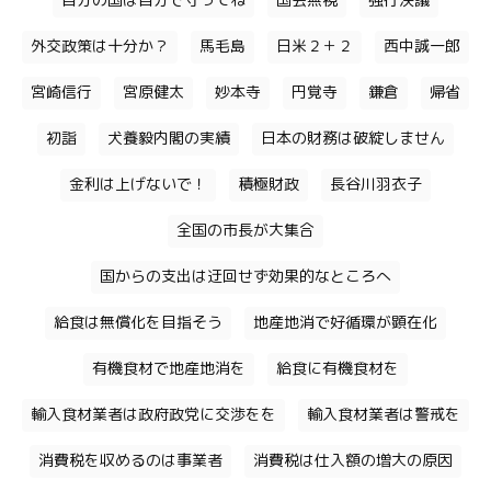
自分の国は自分で守ってね
国会無視
強行決議
外交政策は十分か？
馬毛島
日米２＋２
西中誠一郎
宮崎信行
宮原健太
妙本寺
円覚寺
鎌倉
帰省
初詣
犬養毅内閣の実績
日本の財務は破綻しません
金利は上げないで！
積極財政
長谷川羽衣子
全国の市長が大集合
国からの支出は迂回せず効果的なところへ
給食は無償化を目指そう
地産地消で好循環が顕在化
有機食材で地産地消を
給食に有機食材を
輸入食材業者は政府政党に交渉をを
輸入食材業者は警戒を
消費税を収めるのは事業者
消費税は仕入額の増大の原因