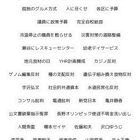
孤独のグルメ方式
人に尽くせ
各区に予算
議員に政策予算
完全自校給食
冷温停止の職員を甦らせる
災害対策の道路整備
瀬谷にレスキューセンター
幼老デイサービス
地元食材の日
YHR計画賛成
カジノ反対
ゲノム編集反対
種の支配反対
遺伝子組み換え食物反対
宇沢弘文
社会的共通資本
水道民営化反対
コンサル批判
電通批判
新党日本
亀井静香
公文書破棄指示冤罪
長野オリンピック使途不明金洗い出し
人間魚雷
榎本セイヤ
佐藤和夫
沢口ゆうじ