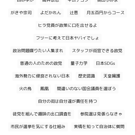
西みゆか
高井崇志
キムテヨン
奥田ふみよ
がきや宗司
よだかれん
辻恵
月五百円からコース
ヒラ党員が政策に口を出せるよ
フツーに考えて日本ヤバイでしょ
政治問題喋りたい人集まれ
スタッフが街宣できる政党
普通の人のための政党
量子力学
日本SDGs
海外勢力に侵食されない日本
歴史認識
天皇擁護
火の鳥
鳳凰
間違いのない国会議員を選ぼう
自分の街は自分達が責任を持つ
徒党を組んで趣味の出口調査を
参院選は見張らなきゃ
市民が選挙を気にする仕組み
実情を知って自治体に質問