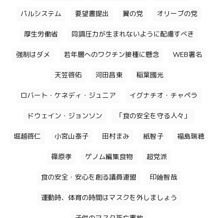
パルシステム
要望書提出
翼の党
オリーブの党
厚生労働省
同調圧力が生まれないように配慮すべき
強制はダメ
若年層へのワクチン接種に懸念
WEB署名
天笠啓佑
河田昌東
稲葉國光
ロバート・ケネディ・ジュニア
イグナチオ・チャペラ
ドウェイン・ジョンソン
「食の安全を守る人々」
堀越啓仁
小宮山泰子
田村まみ
紙智子
福島瑞穂
篠原孝
ゲノム編集食物
超党派
食の安全・安心を創る議員連盟
印鑰智哉
運動時、体育の時間はマスクを外しましょう