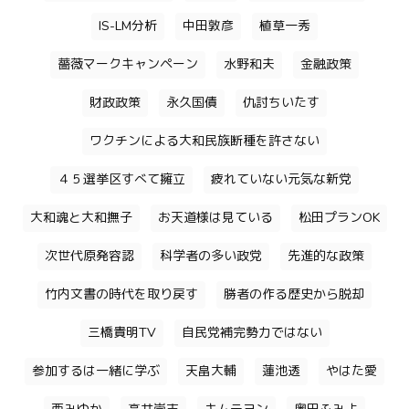
IS-LM分析
中田敦彦
植草一秀
薔薇マークキャンペーン
水野和夫
金融政策
財政政策
永久国債
仇討ちいたす
ワクチンによる大和民族断種を許さない
４５選挙区すべて擁立
疲れていない元気な新党
大和魂と大和撫子
お天道様は見ている
松田プランOK
次世代原発容認
科学者の多い政党
先進的な政策
竹内文書の時代を取り戻す
勝者の作る歴史から脱却
三橋貴明TV
自民党補完勢力ではない
参加するは一緒に学ぶ
天畠大輔
蓮池透
やはた愛