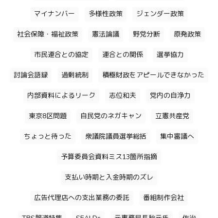
マイナンバー
多様性政策
ジェンダー政策
社会保障・福祉政策
憲法論議
野党分断
原発政策
市民連合との協定
連合との関係
選挙協力
討論会語録
過剰統制
積極財政をアピールできなかった
内部資料によるリーク
志位和夫
党内の自浄力
東京8区問題
自民党のネガキャン
立憲共産党
ちょっと待った
衆議院議員選挙総括
集中審議へ
予算委員会資料ミス13箇所指摘
支払い時期と入金時期のズレ
広告代理店への支出業務の委託
番組制作会社