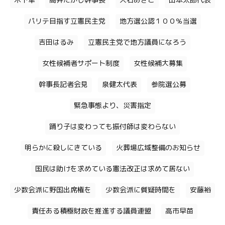
木下隼
高井たかし幹事長
大石あきこ
山本太郎代表
パリテ目指す立憲民主党
地方選公認１００％当選
吉田はるみ
立憲民主党で地方議員になろう
女性候補者サポート制度
女性候補大募集
幹事長記者会見
泉健太代表
参院選公募
緊急事態より、災害指定
踊り子は変わっても振付師は変わらない
明らかに殺しにきている
火葬場広域整備のお知らせ
国民は助けを求めている憲法改正は求めて居ない
少数会派に野国出席権を
少数会派に質疑時間を
安藤裕
責任ある積極財政を推進する議員連盟
高市早苗