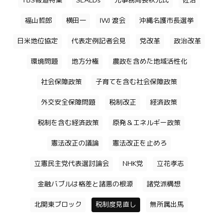
TBS報道特集
SEALDs
元事務局長秋元氏
佐治
福山哲郎
横田一
IWJ 渡会
沖縄名護市長選挙
日米地位協定
代表定例記者会見
党改革
政治改革
環境問題
地方分権
農政を含めた地域活性化
社会保障政策
子育てを含む社会保障政策
外交安全保障問題
税制改正
経済政策
税制を含む経済政策
原発＆エネルギー政策
憲法改正の議論
憲法改正を止めろ
立憲民主党代表選討論会
NHK党
立花孝志
金融バブルは格差と諸悪の根源
諸党派構想
北関東ブロック
税制度見直し
無所属出馬