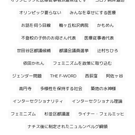
オリンピックに医療従事者派遣無理です
コロナ病床逼迫
オリンピック要らない
みんなを幸せにする医療
お話を伺う目線
梅ヶ丘松沢病院
かもめん
不登校の子供のお母さん代表
医療従事者代表
世田谷区都議候補
都議会議員選挙
辻村ちひろ
依田かれん
フェミニズムを政策に取り込む
ジェンダー問題
THE F-WORD
西荻窪
阿佐ヶ谷
高円寺
多様性を保持する社会
築地の水神様
インターセクショナリティ
インターセクショナル理論
フェミニズム
杉並区都議選
ライナー・フェルミッヒ
ナチス後に制定されたニュルンベルグ綱領