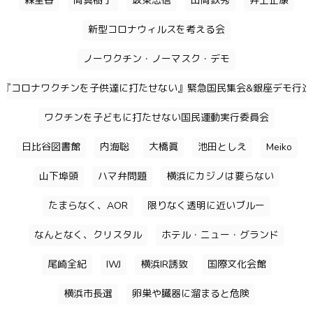
森里香
岡真樹子
坂東忠信
山岡鉄秀
井上正康
新型コロナウィルスを考える会
ノーワクチン・ノーマスク・デモ
『コロナワクチンを子供達に打たせない』緊急国民集会&銀座デモ行進
ワクチンを子どもに打たせない国民運動実行委員会
日比谷図書館
内海聡
大橋眞
池田としえ
Meiko
山下埠頭
ハマ弁問題
横浜にカジノは要らない
たまらなく、AOR
限りなく透明に近いブルー
なんとなく、クリスタル
ホテル・ニュー・グランド
尾崎全紀
IWJ
横浜IR誘致
国際文化会館
横浜市長選
卵巣や臓器に溜まると危険