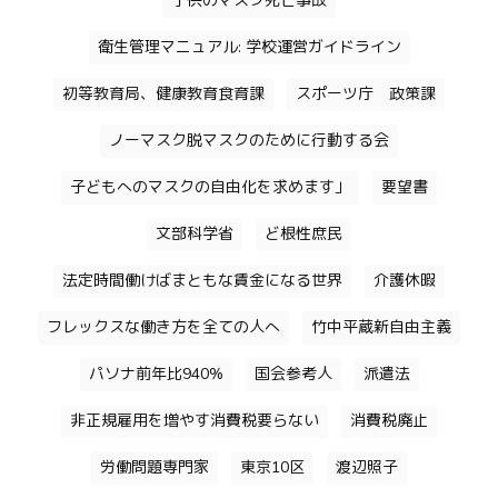
子供のマスク死亡事故
衛生管理マニュアル: 学校運営ガイドライン
初等教育局、健康教育食育課
スポーツ庁 政策課
ノーマスク脱マスクのために行動する会
子どもへのマスクの自由化を求めます」
要望書
文部科学省
ど根性庶民
法定時間働けばまともな賃金になる世界
介護休暇
フレックスな働き方を全ての人へ
竹中平蔵新自由主義
パソナ前年比940%
国会参考人
派遣法
非正規雇用を増やす消費税要らない
消費税廃止
労働問題専門家
東京10区
渡辺照子