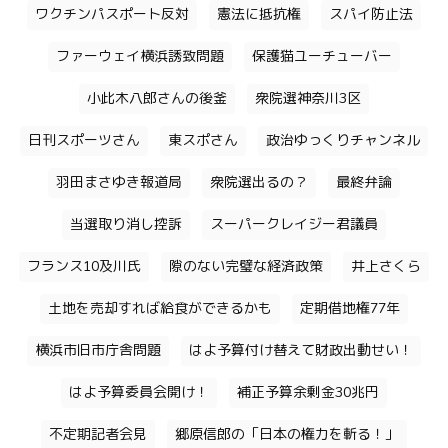
ワクチンパスポート反対
憲法に抵抗権
スパイ防止法
ファーウェイ横浜誘致問題
保護猫ユーチューバー
小此木八郎さんの後釜
衆院選神奈川3区
日刊スポーツさん
東スポさん
政治ゆっくりチャンネル
羽田まさゆき報道局
衆院選出るの？
最終弁論
当選取り消し控訴
スーパークレイジー君議員
フランス10及川氏
隙のない完璧な経済政策
井上さくら
土地を売却すれば給食ができるかも
定期借地権77年
横浜市旧市庁舎問題
はよ予算付け替えて財政出動せい！
はよ予算委員会開け！
補正予算余剰金30兆円
不定期記者会見
郷原信郎の「日本の権力を斬る！」