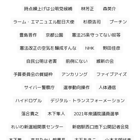
時点繰上げは公明党候補
林芳正
森英介
ラーム・エマニュエル駐日大使
杉原浩司
プーチン
豊島晋作
京都公園
憲法25条守ってない奴等
憲法改正の空気を醸成すんな
NHK
野田佳彦
自民公明は老害
前例にない
維新の会
予算委員会の質疑枠
アンカリング
ファイブアイズ
サイバー警察庁
選挙動向操作
人体通信
ハイドロゲル
デジタル・トランスフォーメーション
落合貴之
木下隼人
2021年衆議院議員選挙
れいわ新選組開票センター
新宿駅西口地下公開記者会見