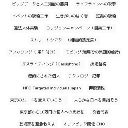
ビッグデータと人工知能の悪用
ライフラインへの攻撃
イベントの破壊工作
生きがいのはく奪
証拠の破壊
違法人体実験
コリジョンキャンペーン（衝突工作）
ストリートシアター（組織的猿芝居）
アンカリング（ 条件付け）
モビング(職場での集団的虐待)
ガスライティング（Gaslighting）
技術監視
標的にされた個人
テクノロジー犯罪
NPO Targeted Individuals Japan
押腰清悦
東京のムードを変えていこう！
大らかな日本を目指そう
東京都から10万円の個人への支給を
役者代表
芸術家を至急救えよ
オリンピック開催にNO！