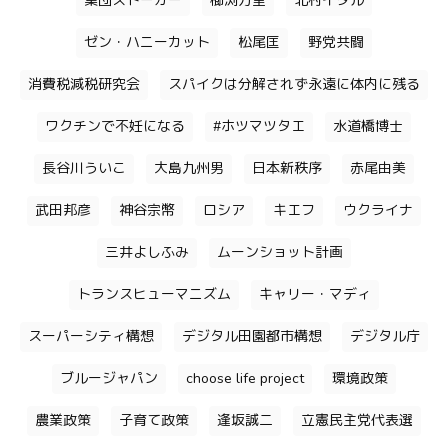
集団ストーカー
櫛渕万里
北村イタル
ゼン・ハニーカット
松尾匡
野党共闘
消費税減税研究会
スパイクは分解されず永遠に体内に残る
ワクチンで不妊になる
#ホツマツタエ
水道橋博士
長谷川ういこ
大島九州男
日本新秩序
赤尾由美
武田邦彦
神谷宗幣
ロシア
キエフ
ウクライナ
三井よしふみ
ムーンショット計画
トランスヒューマニズム
キャリー・マディ
スーパーシティ構想
デジタル田園都市構想
デジタル庁
ブルージャパン
choose life project
環境政策
農業政策
子育て政策
逢坂誠二
立憲民主党代表選