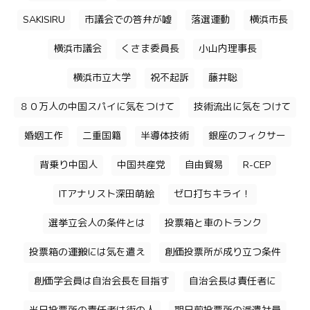
SAKISIRU
市議会での答弁が嘘
落選運動
横浜市長
横浜市議会
くさま委員長
小山内理事長
横浜市立大学
祝不起訴
藤井聡
８０万人の中国スパイに気をつけて
技術流出に気をつけて
婚姻工作
二重国籍
半導体技術
銀座のフィクサー
背乗り中国人
中国共産党
自由貿易
R-CEP
ITアナリスト深田萌絵
ゼロ打ちキライ！
選挙立会人の条件とは
投票箱と車のトランク
投票箱の運搬には気を遣え
創価投票所が成り立つ条件
創価学会員は自治会長を目指す
自治会長は責任者に