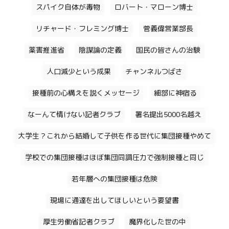
スパイク自体が毒物
ロバート・マローン博士
リチャード・フレミング博士
菅義偉営業部長
薬害推進省
陰謀論の定義
国民の皆さんの治験
人口減少という成果
チャンネルつばさ
接種前の心構えを説くメッセージ
細部に神宿る
なーんて情けない記者クラブ
署名提出5000名越え
大学生？これから結婚して子供を作る世代に集団接種やめて
学校での集団接種はほぼ集団同調圧力で強制接種と同じ
若年層への集団接種は危険
現場に通達を出してほしいという要望書
厚生労働省記者クラブ
魔界化した世の中