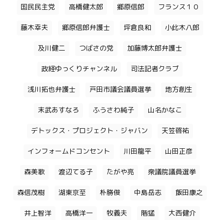
国民民主党
高橋健太郎
郷原信郎
フランス１０
藤木幸夫
郷原信郎弁護士
坪倉良和
小此木八郎
及川健二
つばさの党
加藤博太郎弁護士
政経ゆっくりチャンネル
司法記者クラブ
浅川拓也弁護士
戸田市議会議員選挙
地方創生
末武あすなろ
ふうさわ純子
山名かなこ
デトックス・プロジェクト・ジャバン
天笠啓祐
インフォームドコンセント
川田龍平
山田正彦
森美歌
渡辺てる子
たがや亮
衆議院議員選挙
森信茂樹
湖東京至
朴勝俊
中島岳志
飯田康之
井上智洋
高橋洋一
牧義夫
階猛
大西健介