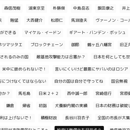
森信茂樹
湖東京至
朴勝俊
中島岳志
飯田康之
井上
夫
階猛
大西健介
松原仁
馬淵澄夫
ヴァーノン・コー
ができる
マイケル・イードン
ギアート・バンデン・ボッシュ
ホツマツタエ
ブロックチェーン
御節
鶴ヶ丘八幡宮
旧正
されるのみの国
敵基地攻撃能力は合憲か？
日本を何としても世
米中に嵌められないで！
言いにくいけど最悪にヤバいのはロシア
味方につけなくてはならない
自分の国は自分で守ってね
国会無視
分か？
馬毛島
日米２＋２
西中誠一郎
宮崎信行
宮原
鎌倉
帰省
初詣
犬養毅内閣の実績
日本の財務は破綻
利は上げないで！
積極財政
長谷川羽衣子
全国の市長が大集