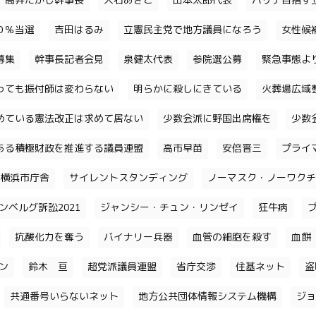
高井たかし幹事長
大石あきこ
山本太郎代表
パリテ目指す
０％当選
吉田はるみ
立憲民主党で地方議員になろう
女性候
募集
幹事長記者会見
泉健太代表
参院選公募
緊急事態よ
っても振付師は変わらない
明らかに殺しにきている
火葬場広域
めている憲法改正は求めて居ない
少数会派に野国出席権を
少数
ある積極財政を推進する議員連盟
高市早苗
安倍晋三
プライ
横浜市庁舎
サイレントスタンディング
ノーマスク・ノーワクチ
ンベルグ訴訟2021
ジャンシー・チュン・リンゼイ
狂牛病
抗酸化力を奪う
バイナリー兵器
血管の細胞を殺す
血餅
チン
鈴木 亘
超党派議員連盟
省庁交渉
住基ネット
盗
共通番号いらないネット
地方公共団体情報システム機構
ジョ