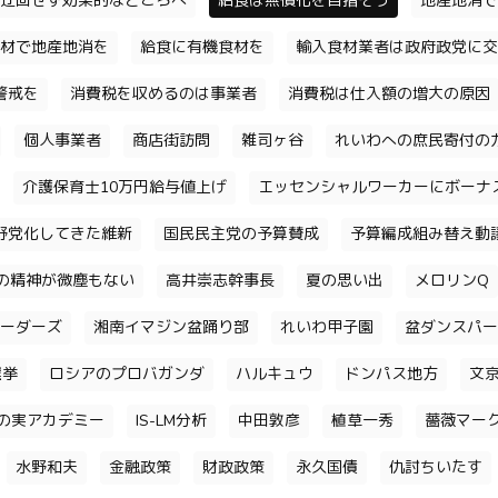
迂回せず効果的なところへ
給食は無償化を目指そう
地産地消で
材で地産地消を
給食に有機食材を
輸入食材業者は政府政党に交
警戒を
消費税を収めるのは事業者
消費税は仕入額の増大の原因
個人事業者
商店街訪問
雑司ヶ谷
れいわへの庶民寄付の
介護保育士10万円給与値上げ
エッセンシャルワーカーにボーナ
野党化してきた維新
国民民主党の予算賛成
予算編成組み替え動
の精神が微塵もない
高井崇志幹事長
夏の思い出
メロリンQ
ーダーズ
湘南イマジン盆踊り部
れいわ甲子園
盆ダンスパー
選挙
ロシアのプロバガンダ
ハルキュウ
ドンパス地方
文
の実アカデミー
IS-LM分析
中田敦彦
植草一秀
薔薇マー
水野和夫
金融政策
財政政策
永久国債
仇討ちいたす