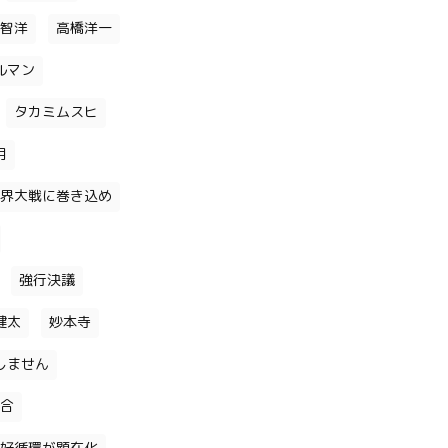
智洋
高橋洋一
ルマン
タカミムスヒ
月
界大戦に巻き込め
強行決議
健太
妙本寺
しません
合