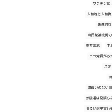
ワクチンに
大和魂と大和撫
先進的な
自民党補完勢力
高井崇志
キ
ヒラ党員が政
スタ
海
間違いのない国
参院選は見張ら
明るい選挙実行