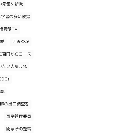
い元気な新党
科学者の多い政党
橋貴明TV
愛
西みゆか
五百円からコース
りたい人集まれ
DGs
凰
味の出口調査を
選挙管理委員
開票所の運営