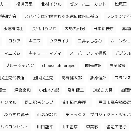
カー
櫛渕万里
北村イタル
ゼン・ハニーカット
松尾匡
税研究会
スパイクは分解されず永遠に体内に残る
ワクチンで不
水道橋博士
長谷川ういこ
大島九州男
日本新秩序
赤尾
ロシア
キエフ
ウクライナ
三井よしふみ
ムーンショ
ーマニズム
キャリー・マディ
スーパーシティ構想
デジタル
ブルージャパン
choose life project
環境政策
農業政策
民主党代表選
国民民主党
高橋健太郎
郷原信郎
フランス
護士
坪倉良和
小此木八郎
及川健二
つばさの党
加藤
ャンネル
司法記者クラブ
浅川拓也弁護士
戸田市議会議員選
ふうさわ純子
山名かなこ
デトックス・プロジェクト・ジャバ
ムドコンセント
川田龍平
山田正彦
森美歌
渡辺てる子