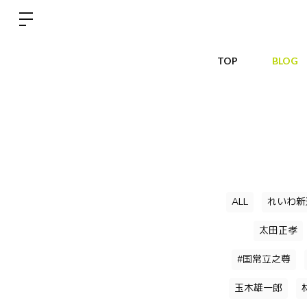
TOP
BLOG
ALL
れいわ新
太田正孝
#国常立之尊
玉木雄一郎