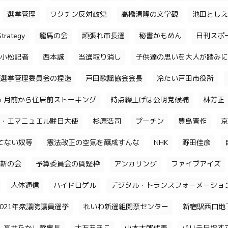
選挙管理
ワクチン反対政党
高橋清隆の文学観
池田としえ
trategy
龍馬の会
頑張れ市長選
秘書かもめん
日刊スポ
小松記者
西本誠
当選取り消し
子供達の思いを大人が踏みに
選挙管理委員会の捏造
戸田歌謡協会会長
冷たい戸田市役所
ヶ月前から住居前ストーキング
時点繰上げは公明党候補
林芳正
・エマニュエル駐日大使
杉原浩司
プーチン
豊島晋作
京
てない奴等
憲法改正の空気を醸成すんな
NHK
野田佳彦
新の会
予算委員会の質疑枠
アンカリング
ファイブアイズ
人体通信
ハイドロゲル
デジタル・トランスフォーメーショ
2021年衆議院議員選挙
れいわ新選組開票センター
新宿駅西口地