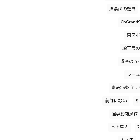
投票所の運営
ChGrandS
東スポ
埼玉県の
選挙の３
ラーム
憲法25条守っ
前例にない
維
選挙動向操作
木下隼人