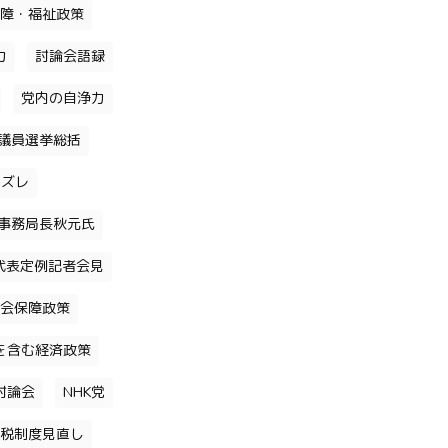
障・福祉政策
力
討論会語録
党内の自浄力
議員選挙総括
のズレ
事務局長秋元氏
代表定例記者会見
会保障政策
を含む経済政策
討論会
NHK党
税制度見直し