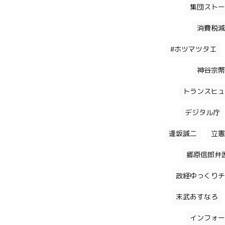
集団ストー
消費税減
#ホツマツタエ
神谷宗幣
トランスヒュ
デジタル庁
逢坂誠二
立憲
郷原信郎弁
政経ゆっくりチ
末武あすなろ
インフォー