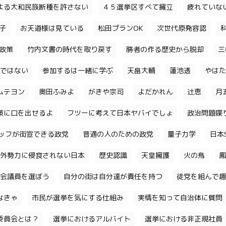
よる大和民族断種を許さない
４５選挙区すべて擁立
疲れていな
子
お天道様は見ている
松田プランOK
次世代原発容認
政策
竹内文書の時代を取り戻す
勝者の作る歴史から脱却
三
ではない
参加するは一緒に学ぶ
天畠大輔
蓮池透
やはた
ムテヨン
奥田ふみよ
がきや宗司
よだかれん
辻恵
月
策に口を出せるよ
フツーに考えて日本ヤバイでしょ
政治問題喋
ッフが街宣できる政党
普通の人のための政党
量子力学
日本S
外勢力に侵食されない日本
歴史認識
天皇擁護
火の鳥
鳳
会議員を選ぼう
自分の街は自分達が責任を持つ
徒党を組んで趣
なきゃ
市民が選挙を気にする仕組み
実情を知って自治体に質問
委員会とは？
選挙におけるアルバイト
選挙における非正規社員