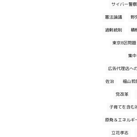
サイバー警察
憲法論議
野
過剰統制
積
東京8区問題
集中
広告代理店へ
佐治
福山哲
党改革
子育てを含む
原発＆エネルギ
立花孝志