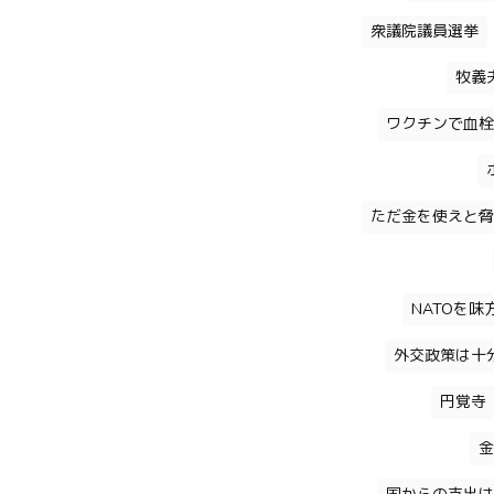
衆議院議員選挙
牧義
ワクチンで血栓
ただ金を使えと脅
NATOを
外交政策は十
円覚寺
金