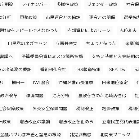
庁創設
マイナンバー
多様性政策
ジェンダー政策
社会保
党分断
原発政策
市民連合との協定
連合との関係
選挙協
極財政をアピールできなかった
内部資料によるリーク
志位和夫
自民党のネガキャン
立憲共産党
ちょっと待った
衆議院
審議へ
予算委員会資料ミス13箇所指摘
支払い時期と入金時期
の支出業務の委託
番組制作会社
TBS報道特集
SEALDs
元
郎
横田一
IWJ 渡会
沖縄名護市長選挙
日米地位協定
政治改革
環境問題
地方分権
農政を含めた地域活性化
社
社会保障政策
外交安全保障問題
税制改正
経済政策
税制
ー政策
憲法改正の議論
憲法改正を止めろ
立憲民主党代表選
金融バブルは格差と諸悪の根源
諸党派構想
北関東ブロック