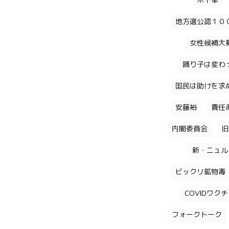
木下隼
地方選公認１０
女性候補大
踊り子は変わ
国民は助けを求
安藤裕
責任
内閣委員会
旧
新・ニュル
ビックリ鉱物毒
COVIDワク
フォークトーク