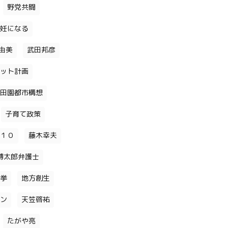
野党共闘
妊になる
由美
武田邦彦
ット計画
田園都市構想
子育て政策
１０
藤木幸夫
博太郎弁護士
挙
地方創生
ン
天笠啓祐
たがや亮