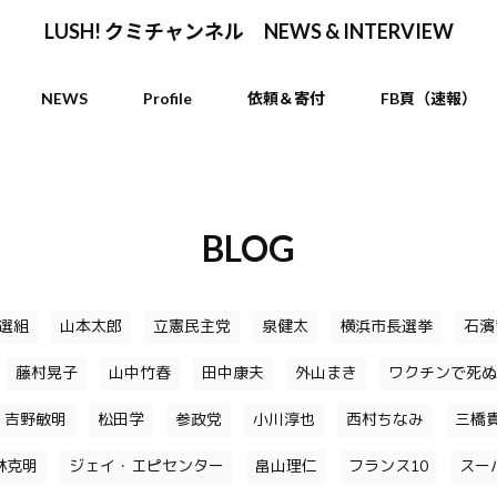
LUSH! クミチャンネル NEWS & INTERVIEW
NEWS
Profile
依頼＆寄付
FB頁（速報）
BLOG
選組
山本太郎
立憲民主党
泉健太
横浜市長選挙
石濱
藤村晃子
山中竹春
田中康夫
外山まき
ワクチンで死ぬ
吉野敏明
松田学
参政党
小川淳也
西村ちなみ
三橋
林克明
ジェイ・エピセンター
畠山理仁
フランス10
スー