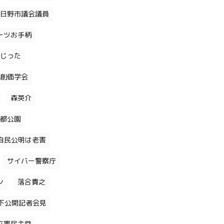
日野市議会議員
ーツお手柄
じった
創価学会
森英介
都公園
自民公明は老害
サイバー警察庁
ン
落合貴之
下公開記者会見