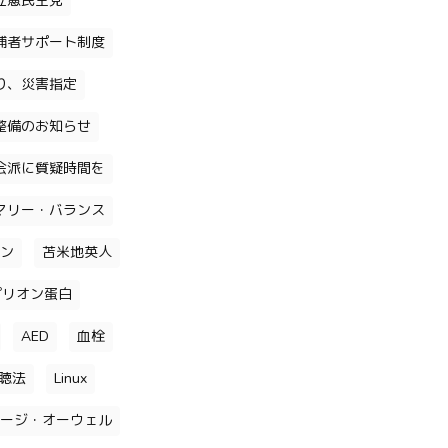
立憲民主党
補者サポート制度
り、災害指定
整備のお知らせ
会派に質疑時間を
マリー・バランス
ン
苫米地英人
プリオン蛋白
AED
血栓
聴法
Linux
ージ・オーウェル