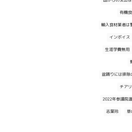
国からの支出は
有機食
輸入食材業者は
インボイス
生涯学費無用
盆踊りには排除
チアリ
2022年参議院
志葉玲
草