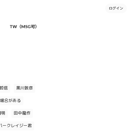
ログイン
TW（MSG可）
哲信
黒川敦彦
場合がある
貴明
田中龍作
パークレイジー君