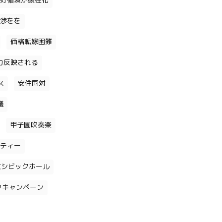
好循環が顕在化
渉をを
価格転嫁困難
力反映される
ス
安住国対
議
甲子園吹奏楽
ティー
京シビックホール
クキャンペーン